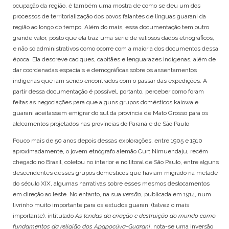
ocupação da região, é também uma mostra de como se deu um dos
processos de territorialização dos povos falantes de línguas guarani da
região ao longo do tempo. Além do mais, essa documentação tem outro
grande valor, posto que ela traz uma série de valiosos dados etnográficos,
e não só administrativos como ocorre com a maioria dos documentos dessa
época. Ela descreve caciques, capitães e lenguarazes indígenas, além de
dar coordenadas espaciais e demográficas sobre os assentamentos
indígenas que iam sendo encontrados com o passar das expedições. A
partir dessa documentação é possível, portanto, perceber como foram
feitas as negociações para que alguns grupos domésticos kaiowa e
guarani aceitassem emigrar do sul da província de Mato Grosso para os
aldeamentos projetados nas províncias do Paraná e de São Paulo
Pouco mais de 50 anos depois dessas explorações, entre 1905 e 1910
aproximadamente, o jovem etnógrafo alemão Curt Nimuendaju, recém
chegado no Brasil, coletou no interior e no litoral de São Paulo, entre alguns
descendentes desses grupos domésticos que haviam migrado na metade
do século XIX, algumas narrativas sobre esses mesmos deslocamentos
em direção ao leste. No entanto, na sua
versão
, publicada em 1914, num
livrinho muito importante para os estudos guarani (talvez o mais
importante), intitulado
As lendas da criação e destruição do mundo como
fundamentos da religião dos Apapocúva-Guarani
, nota-se uma inversão