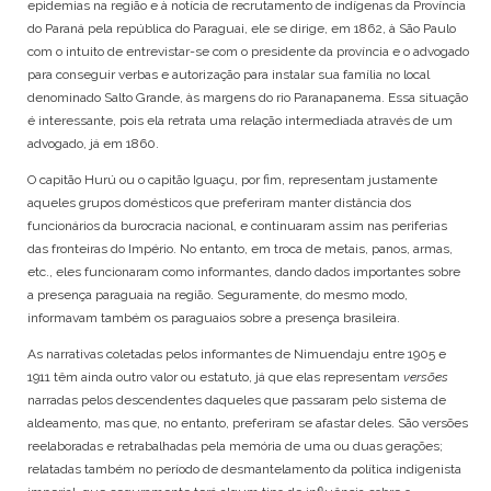
epidemias na região e à notícia de recrutamento de indígenas da Província
do Paraná pela república do Paraguai, ele se dirige, em 1862, à São Paulo
com o intuito de entrevistar-se com o presidente da província e o advogado
para conseguir verbas e autorização para instalar sua família no local
denominado Salto Grande, às margens do rio Paranapanema. Essa situação
é interessante, pois ela retrata uma relação intermediada através de um
advogado, já em 1860.
O capitão Hurú ou o capitão Iguaçu, por fim, representam justamente
aqueles grupos domésticos que preferiram manter distância dos
funcionários da burocracia nacional, e continuaram assim nas periferias
das fronteiras do Império. No entanto, em troca de metais, panos, armas,
etc., eles funcionaram como informantes, dando dados importantes sobre
a presença paraguaia na região. Seguramente, do mesmo modo,
informavam também os paraguaios sobre a presença brasileira.
As narrativas coletadas pelos informantes de Nimuendaju entre 1905 e
1911 têm ainda outro valor ou estatuto, já que elas representam
versões
narradas pelos descendentes daqueles que passaram pelo sistema de
aldeamento, mas que, no entanto, preferiram se afastar deles. São versões
reelaboradas e retrabalhadas pela memória de uma ou duas gerações;
relatadas também no período de desmantelamento da política indigenista