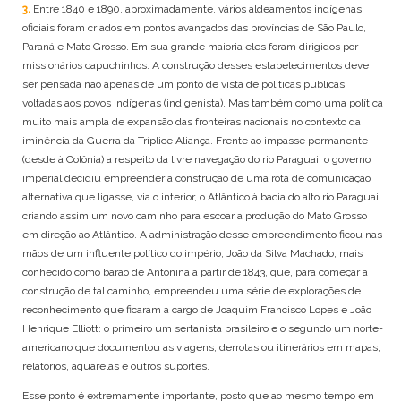
3.
Entre 1840 e 1890, aproximadamente, vários aldeamentos indígenas
oficiais foram criados em pontos avançados das províncias de São Paulo,
Paraná e Mato Grosso. Em sua grande maioria eles foram dirigidos por
missionários capuchinhos. A construção desses estabelecimentos deve
ser pensada não apenas de um ponto de vista de políticas públicas
voltadas aos povos indígenas (indigenista). Mas também como uma política
muito mais ampla de expansão das fronteiras nacionais no contexto da
iminência da Guerra da Tríplice Aliança. Frente ao impasse permanente
(desde à Colônia) a respeito da livre navegação do rio Paraguai, o governo
imperial decidiu empreender a construção de uma rota de comunicação
alternativa que ligasse, via o interior, o Atlântico à bacia do alto rio Paraguai,
criando assim um novo caminho para escoar a produção do Mato Grosso
em direção ao Atlântico. A administração desse empreendimento ficou nas
mãos de um influente político do império, João da Silva Machado, mais
conhecido como barão de Antonina a partir de 1843, que, para começar a
construção de tal caminho, empreendeu uma série de explorações de
reconhecimento que ficaram a cargo de Joaquim Francisco Lopes e João
Henrique Elliott: o primeiro um sertanista brasileiro e o segundo um norte-
americano que documentou as viagens, derrotas ou itinerários em mapas,
relatórios, aquarelas e outros suportes.
Esse ponto é extremamente importante, posto que ao mesmo tempo em