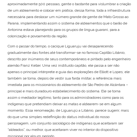
aproximadamente 500 pessoas, gente o bastante para vislumbrar a criação
de um aldeamento e colocar em prática, dessa forma, toda a infraestrutura
necessária para deslocar um número grande de gente de Mato Grosso ao
Paraná, implementando assim o sistema de aldeamentos que o barão de
Antonina estava planejando para os grupos de língua guarani, para a
colonização e povoamento da região.
Com o passar do tempo, o cacique Liguaruju vai desaparecendo
gradualmente das fontes até transformar-se no famoso Capitão Libânio,
descrito por inúmeros de seus contemporâneos e pintado pelo engenheiro
alemão Franz Keller. Uma vez instituído capitão, ele passa a ser não
apenas o principal intérprete e guia das explorações de Elliott e Lopes; ele
também se torna, depois de vestir sua farda militar, a referência mais
imediata para os missionários do aldeamento de São Pedro de Alcântara –
principal e mais duradouro estabelecimento do sistema. Ele se torna
assim o mediador legítimo, tanto para os administradores como para os
indígenas que pretendiam deixar as matas e aldearem-se em algum
momento. Essa renomeação, de Liguarujú a Libânio, parece sugerir, mais
do que uma simples redefinição do status individual do nosso
personagem, um conjunto sociológico de indígenas que aceitaram ser
“aldeados”, ou melhor, que aceitaram viver no interior do dispositivo
missional por algum período.