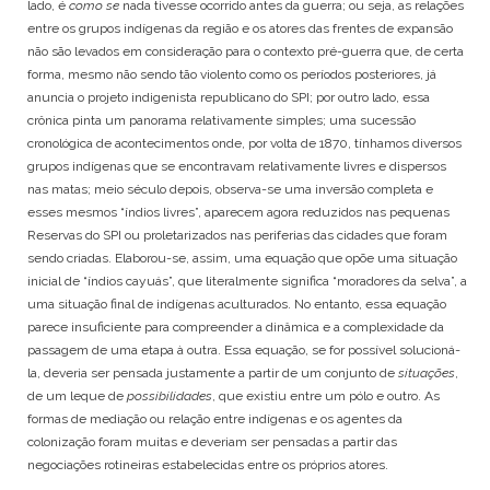
lado, é
como se
nada tivesse ocorrido antes da guerra; ou seja, as relações
entre os grupos indígenas da região e os atores das frentes de expansão
não são levados em consideração para o contexto pré-guerra que, de certa
forma, mesmo não sendo tão violento como os períodos posteriores, já
anuncia o projeto indigenista republicano do SPI; por outro lado, essa
crônica pinta um panorama relativamente simples; uma sucessão
cronológica de acontecimentos onde, por volta de 1870, tínhamos diversos
grupos indígenas que se encontravam relativamente livres e dispersos
nas matas; meio século depois, observa-se uma inversão completa e
esses mesmos “índios livres”, aparecem agora reduzidos nas pequenas
Reservas do SPI ou proletarizados nas periferias das cidades que foram
sendo criadas. Elaborou-se, assim, uma equação que opõe uma situação
inicial de “índios cayuás”, que literalmente significa “moradores da selva”, a
uma situação final de indígenas aculturados. No entanto, essa equação
parece insuficiente para compreender a dinâmica e a complexidade da
passagem de uma etapa à outra. Essa equação, se for possível solucioná-
la, deveria ser pensada justamente a partir de um conjunto de
situações
,
de um leque de
possibilidades
, que existiu entre um pólo e outro. As
formas de mediação ou relação entre indígenas e os agentes da
colonização foram muitas e deveriam ser pensadas a partir das
negociações rotineiras estabelecidas entre os próprios atores.