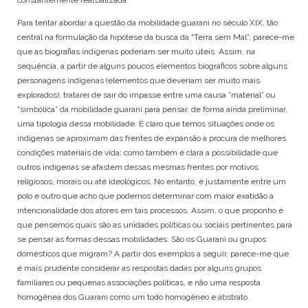
Para tentar abordar a questão da mobilidade guarani no século XIX, tão
central na formulação da hipótese da busca da “Terra sem Mal”, parece-me
que as biografias indígenas poderiam ser muito úteis. Assim, na
sequência, a partir de alguns poucos elementos biográficos sobre alguns
personagens indígenas (elementos que deveriam ser muito mais
explorados), tratarei de sair do impasse entre uma causa “material” ou
“simbólica” da mobilidade guarani para pensar, de forma ainda preliminar,
uma tipologia dessa mobilidade. É claro que temos situações onde os
indígenas se aproximam das frentes de expansão à procura de melhores
condições materiais de vida; como também é clara a possibilidade que
outros indígenas se afastem dessas mesmas frentes por motivos
religiosos, morais ou até ideológicos. No entanto, é justamente entre um
polo e outro que acho que podemos determinar com maior exatidão a
intencionalidade dos atores em tais processos. Assim, o que proponho é
que pensemos quais são as unidades políticas ou sociais pertinentes para
se pensar as formas dessas mobilidades. São os Guarani ou grupos
domésticos que migram? A partir dos exemplos a seguir, parece-me que
é mais prudente considerar as respostas dadas por alguns grupos
familiares ou pequenas associações políticas, e não uma resposta
homogênea dos Guarani como um todo homogêneo e abstrato.