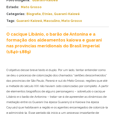
Povo indígena:
Guarani-Kaiowá
ANAPURU
AMAZONAS
Estado:
Mato Grosso
APINAJÉ
BAHIA
Categorias:
Biografia
,
Etnias
,
Guarani-Kaiowá
APURINÃ
CEARÁ
Tags:
Guarani-Kaiowá
,
Masculino
,
Mato Grosso
ARANHÍ
ESPÍRITO SANTO
ARARA
GOIÁS
ARITI
O cacique Libânio, o barão de Antonina e a
MARANHÃO
ATIKUM
formação dos aldeamentos kaiowa e guarani
MATO GROSSO
BORARI
nas províncias meridionais do Brasil imperial
MATO GROSSO DO SUL
BORORO
(1840-1889)
MINAS GERAIS
BOTOCUDO
PARÁ
FULNIÔ
PARAÍBA
GAVIÃO
PARANÁ
O objetivo desse breve texto é duplo. Por um lado, tentar entender como
GUAJAJARA
se deu o processo de colonização dos chamados “sertões desconhecidos”
PERNAMBUCO
GUARANI
das províncias de São Paulo, Paraná e sul do Mato Grosso, regiões que até
PIAUÍ
a metade do século XIX não haviam sido colonizadas por completo. A partir
GUARANI MBYA
RIO DE JANEIRO
de elementos biográficos de alguns personagens – sobretudo o cacique
GUARANI-KAIOWÁ
RIO GRANDE DO NORTE
Libânio e o barão de Antonina – tratar-se-á de apreender as dinâmicas de
GUEGUÊ
RIO GRANDE DO SUL
mediação entre os Guarani (na época Guaranys) e Kaiowa (na época
JURUNA
RONDÔNIA
Cayuás) que habitavam a região e os agentes encarregados de colonizá-la
KAIAPÓ
RORAIMA
e administrá-la. Esse período dá início a um processo importante de