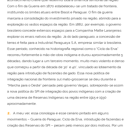
POTIGUARA
Com o fim da Guerra em 1870 estabeleceu-se um tratado de fronteira,
TABAJARA
instituindo os limites atuais entre Brasil e Paraguai. O fim da guerra
marcaria a consolidação do investimento privado na região, abrindo para a
TAMOIOS
exploração os vastos espaços da região. Em 1882, por exemplo, o governo
TAPIRAPÉ
brasileiro concede extensos espaços para a Companhia Matte Laranjeiras
TARIANA
explorar os ervais nativos da região. Já do lado paraguaio, a concessão de
TEMIMINÓ
terras é feita para a Industrial Paraguaya S.A, empresa similar à brasileira.
TENETEHARA
Esse período, conhecido na historiografia regional como o “Ciclo da Erva”
TERENA
recorreu fortemente à mão-de-obra indígena e durou aproximadamente 5
TIKUNA
décadas, dando lugar a um terceiro momento, muito mais violento e denso
TRUKÁ
que começou a partir da década de 30’ e 40’, vinculado ao loteamento da
TUPINAMBÁ
região para introdução de fazendas de gado. Essa nova política de
TUXÁ
integração nacional da fronteira sul mato-grossense se deu durante a
WAPICHANA
“Marcha para o Oeste” pensada pelo governo Vargas, sobrepondo-se assim
à nova política do SPI de integração dos povos indígenas com a criação de
WASSU COCAL
uma dezena de Reservas Indígenas na região entre 1915 e 1930
XAVANTE
aproximadamente.
XOKLENG
XUKURU
2.
A meu ver, essa cronologia e esse cenário pintado em alguns
XUKURU-KARIRI
movimentos – Guerra do Paraguai, Ciclo da Erva, introdução de fazendas e
criação das Reservas do SPI – pecam pelo menos por dois motivos. Por um