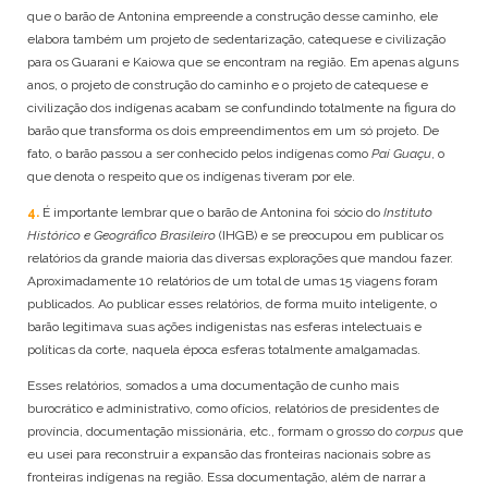
que o barão de Antonina empreende a construção desse caminho, ele
elabora também um projeto de sedentarização, catequese e civilização
para os Guarani e Kaiowa que se encontram na região. Em apenas alguns
anos, o projeto de construção do caminho e o projeto de catequese e
civilização dos indígenas acabam se confundindo totalmente na figura do
barão que transforma os dois empreendimentos em um só projeto. De
fato, o barão passou a ser conhecido pelos indígenas como
Paí Guaçu
, o
que denota o respeito que os indígenas tiveram por ele.
4.
É importante lembrar que o barão de Antonina foi sócio do
Instituto
Histórico e Geográfico Brasileiro
(IHGB) e se preocupou em publicar os
relatórios da grande maioria das diversas explorações que mandou fazer.
Aproximadamente 10 relatórios de um total de umas 15 viagens foram
publicados. Ao publicar esses relatórios, de forma muito inteligente, o
barão legitimava suas ações indigenistas nas esferas intelectuais e
políticas da corte, naquela época esferas totalmente amalgamadas.
Esses relatórios, somados a uma documentação de cunho mais
burocrático e administrativo, como ofícios, relatórios de presidentes de
província, documentação missionária, etc., formam o grosso do
corpus
que
eu usei para reconstruir a expansão das fronteiras nacionais sobre as
fronteiras indígenas na região. Essa documentação, além de narrar a