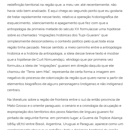
KAINGANG
SANTA CATARINA
redefinição territorial na região que, a meu ver, até recentemente, não
KAMBEBA
SÃO PAULO
havia sido bem analisado. E aqui chego ao segundo ponto que eu gostaria
KANELA
TOCANTINS
de tratar rapidamente nesse texto, relativo à operação historiográfica de
KAPINAWÁ
esquecimento, silenciamento e apagamento que fez com que a
KARAJÁ
antropologia da primeira metade do século XX formulasse uma hipótese
KARIRI SAPUYÁ
sobre as chamadas “migrações históricas dos Tupi-Guarani” que
simplesmente desconsiderou o contexto político pelo qual toda essa
KOKAMA
região tinha passado. Nesse sentido, a meio caminho entre a antropologia
KRAÔ
histórica e a história da antropologia, a ideia desse breve texto é mostrar
KRENAK
que a hipótese de Curt Nimuendajú, etnólogo que por primeira vez
KRENYÊ
formulou a ideia de “migrações” guarani em direção daquilo que ele
KRĨKATI
chamou de “Terra sem Mal”, representa de certa forma a imagem em
MANAÓ
negativo do processo de colonização da região que quero narrar a partir de
MARUBO
elementos biográficos de alguns personagens (indígenas e não indígenas)
MUNDURUKU
centrais.
PANKARÁ
Na literatura sobre a região de fronteira entre o sul da então província de
PANKARARU
Mato Grosso e o oriente paraguaio, o cenário e a cronologia da ocupação e
PATAXÓ
expropriação dos territórios dos povos falantes de línguas guarani foi
PATAXÓ HÃ HÃ HÃE
pintado da seguinte forma: em primeiro lugar, a Guerra da Tríplice Aliança
PAUMARI
(1864-1870) entre Brasil, Argentina, Uruguai e Paraguai, aparece como um
PIPIPÃ
acontecimento chave que redefiniu toda a dinâmica territorial da região.