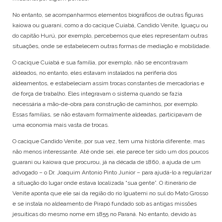
No entanto, se acompanharmos elementos biográficos de outras figuras
kaiowa ou guarani, como a do cacique Cuiabá, Candido Venite, Iguaçu ou
do capitão Hurú, por exemplo, percebemos que eles representam outras
situações, onde se estabelecem outras formas de mediação e mobilidade.
O cacique Cuiabá e sua família, por exemplo, não se encontravam
aldeados, no entanto, eles estavam instalados na periferia dos
aldeamentos, e estabeleciam assim trocas constantes de mercadorias e
de força de trabalho. Eles integravam o sistema quando se fazia
necessária a mão-de-obra para construção de caminhos, por exemplo.
Essas famílias, se não estavam formalmente aldeadas, participavam de
uma economia mais vasta de trocas.
O cacique Candido Venite, por sua vez, tem uma história diferente, mas
não menos interessante. Até onde sei, ele parece ter sido um dos poucos
guarani ou kaiowa que procurou, já na década de 1860, a ajuda de um
advogado – o Dr. Joaquim Antonio Pinto Junior – para ajudá-lo a regularizar
a situação do lugar onde estava localizada “sua gente”. O itinerário de
Venite aponta que ele sai da região do rio Iguatemi no sul do Mato Grosso
e se instala no aldeamento de Pirapó fundado sob as antigas missões
jesuíticas do mesmo nome em 1855 no Paraná. No entanto, devido às