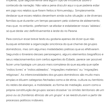
imperial, que seguramente terá algum tipo de influência sobre o
conteúdo da narração. Não vale a pena discutir aqui o que poderia estar
em jogo nos relatos que foram feitos à Nimuendaju. Simplesmente,
destacar que esses relatos desenham ainda outra situação: a de diversas
famílias que durante um tempo passaram pelo sistema de aldeamento,
mas que, no entanto, preferiram se afastar e estabelecer novas “aldeias”,
só que desta vez definitivamente à leste do rio Paraná.
Para concluir esse breve texto eu gostaria apenas de dizer que não
busquei entender a organização sincrônica do que chamei de grupos
domésticos, mas sim algumas modalidades práticas que as efetivaram.
Seguindo o itinerário desses personagens, alguns elementos biográficos e
seus relacionamentos com certos agentes do Estado, parece ser possível
fazer uma tipologia um pouco mais complexa do que aquela que opõe
“índios livres” e “índios aldeados”, “migrações materiais” ou “migrações
religiosas”. As intencionalidades dos grupos domésticos são muito mais
amplas e diluem categorias fechadas como a de etnia, cultura ou território.
As redes de alianças, a mobilidade, as forma de mediação, assim como a
própria constituição de grupos sociais dissolve “
os limites territoriais de um
povo ou as fronteiras étnicas de um grupo
” e se reestruturam a partir de
processos políticos instáveis.