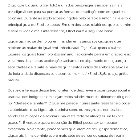
O cacique Liguaruju (ver foto) é um dos personagens indígenas mais
paradigmáticos para se pensar as formas de mediação com os agentes
coloniais. Durante as explorações dirigidas pelo barão de Antonina, ele foi o
principal guia de Elliott e Lopes. Em um dos seus relatórios, que para mim
é sem dúvida o mais interessante, Elliott narra a seguinte cena:
Liguarujú não se demorou em mandar emissários aos caciques que
habitam as matas do Iguatemi, Inhaducarai, Tajai, Curupaná e outros
lugares, os quais foram prontos em anuir ao convite para a emigração; e ao
voltarmos das nossas explorações achamos no alojamento de Liguarujú
sete chefes de família e mais de quinhentos índios de ambos os sexos e
de toda a idade dispostos para acompanhar-nos” (Elliot 1898, p. 437, grifos
meus).
Qual é o interesse desse trecho, além de descrever a organização social e
espacial dos indígenas em alojamentos relativamente autônomos dirigidos
por “chefes de família”? O que me parece interessante ressaltar é o poder,
a autoridade, que Liguaruju detinha sobre outros grupos domésticos,
sendo assim capaz de acionar uma vasta rede de alianças (um tekoha
guasu?). É verdade que a descrição de Elliott possa ser um pouco
exagerada. No entanto, percebemos que, além de seu grupo doméstico,
Liguaruju tinha domínio sobre mais sete deles, sendo capaz de reunir