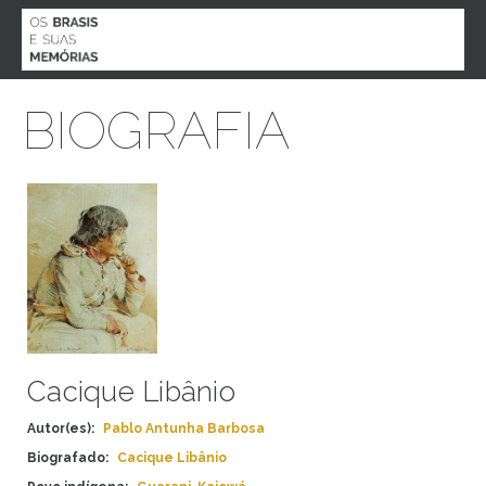
MENU
BIOGRAFIA
O PROJETO
BIOGRAFIAS
AGENDA
ACERVO
PARTICIPE
CONTATO
ESPECIAL COVID 19
Cacique Libânio
Autor(es):
Pablo Antunha Barbosa
ESTADO
Biografado:
Cacique Libânio
ALAGOAS
ETNIA
AMAPÁ