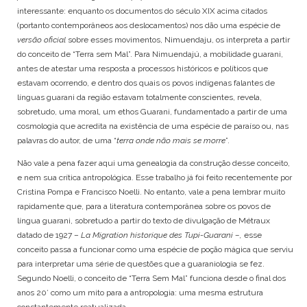
interessante: enquanto os documentos do século XIX acima citados
(portanto contemporâneos aos deslocamentos) nos dão uma espécie de
versão oficial
sobre esses movimentos, Nimuendaju, os interpreta a partir
do conceito de “Terra sem Mal”. Para Nimuendajú, a mobilidade guarani,
antes de atestar uma resposta a processos históricos e políticos que
estavam ocorrendo, e dentro dos quais os povos indígenas falantes de
línguas guarani da região estavam totalmente conscientes, revela,
sobretudo, uma moral, um ethos Guarani, fundamentado a partir de uma
cosmologia que acredita na existência de uma espécie de paraíso ou, nas
palavras do autor, de uma “
terra onde não mais se morre
”.
Não vale a pena fazer aqui uma genealogia da construção desse conceito,
e nem sua crítica antropológica. Esse trabalho já foi feito recentemente por
Cristina Pompa e Francisco Noelli. No entanto, vale a pena lembrar muito
rapidamente que, para a literatura contemporânea sobre os povos de
língua guarani, sobretudo a partir do texto de divulgação de Métraux
datado de 1927 –
La Migration historique des Tupi-Guarani –,
esse
conceito passa a funcionar como uma espécie de poção mágica que serviu
para interpretar uma série de questões que a guaraniologia se fez.
Segundo Noelli, o conceito de “Terra Sem Mal” funciona desde o final dos
anos 20’ como um mito para a antropologia: uma mesma estrutura
constantemente reatualizada.