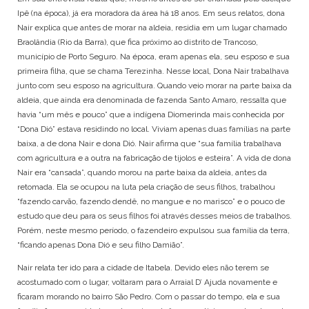
KAINGANG
SANTA CATARINA
Ipê (na época), já era moradora da área há 18 anos. Em seus relatos, dona
KAMBEBA
SÃO PAULO
Nair explica que antes de morar na aldeia, residia em um lugar chamado
KANELA
TOCANTINS
Braolândia (Rio da Barra), que fica próximo ao distrito de Trancoso,
KAPINAWÁ
município de Porto Seguro. Na época, eram apenas ela, seu esposo e sua
KARAJÁ
primeira filha, que se chama Terezinha. Nesse local, Dona Nair trabalhava
KARIRI SAPUYÁ
junto com seu esposo na agricultura. Quando veio morar na parte baixa da
KOKAMA
aldeia, que ainda era denominada de fazenda Santo Amaro, ressalta que
havia “um mês e pouco” que a indígena Diomerinda mais conhecida por
KRAÔ
“Dona Dió” estava residindo no local. Viviam apenas duas famílias na parte
KRENAK
baixa, a de dona Nair e dona Dió. Nair afirma que “sua família trabalhava
KRENYÊ
com agricultura e a outra na fabricação de tijolos e esteira”. A vida de dona
KRĨKATI
Nair era “cansada”, quando morou na parte baixa da aldeia, antes da
MANAÓ
retomada. Ela se ocupou na luta pela criação de seus filhos, trabalhou
MARUBO
“fazendo carvão, fazendo dendê, no mangue e no marisco” e o pouco de
MUNDURUKU
estudo que deu para os seus filhos foi através desses meios de trabalhos.
PANKARÁ
Porém, neste mesmo período, o fazendeiro expulsou sua família da terra,
PANKARARU
“ficando apenas Dona Dió e seu filho Damião”.
PATAXÓ
Nair relata ter ido para a cidade de Itabela. Devido eles não terem se
PATAXÓ HÃ HÃ HÃE
acostumado com o lugar, voltaram para o Arraial D’ Ajuda novamente e
PAUMARI
ficaram morando no bairro São Pedro. Com o passar do tempo, ela e sua
PIPIPÃ