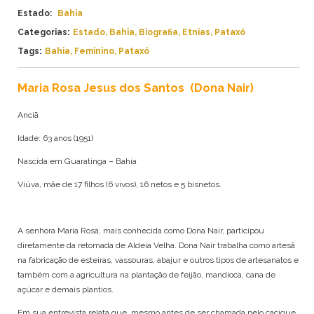
ANAPURU
Estado:
Bahia
AMAZONAS
APINAJÉ
BAHIA
Categorias:
Estado
,
Bahia
,
Biografia
,
Etnias
,
Pataxó
APURINÃ
CEARÁ
Tags:
Bahia
,
Feminino
,
Pataxó
ARANHÍ
ESPÍRITO SANTO
ARARA
GOIÁS
Maria Rosa Jesus dos Santos
(Dona Nair)
ARITI
MARANHÃO
ATIKUM
MATO GROSSO
Anciã
BORARI
MATO GROSSO DO SUL
Idade: 63 anos (1951)
BORORO
MINAS GERAIS
BOTOCUDO
PARÁ
Nascida em Guaratinga – Bahia
FULNIÔ
PARAÍBA
Viúva, mãe de 17 filhos (6 vivos), 16 netos e 5 bisnetos.
GAVIÃO
PARANÁ
GUAJAJARA
PERNAMBUCO
GUARANI
PIAUÍ
A senhora Maria Rosa, mais conhecida como Dona Nair, participou
GUARANI MBYA
RIO DE JANEIRO
diretamente da retomada de Aldeia Velha. Dona Nair trabalha como artesã
GUARANI-KAIOWÁ
RIO GRANDE DO NORTE
na fabricação de esteiras, vassouras, abajur e outros tipos de artesanatos e
GUEGUÊ
RIO GRANDE DO SUL
também com a agricultura na plantação de feijão, mandioca, cana de
JURUNA
RONDÔNIA
açúcar e demais plantios.
KAIAPÓ
RORAIMA
Em sua entrevista relata que, mesmo antes de ser chamada pelo cacique