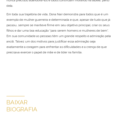
nunca precisou abandoná-los e todos continuam morando na aldeia, perto
dela.
Em toda sua trajetória de vida, Dona Nair demonstra para todos que é um
exemplo de mulher guerreira e determinada e que, apesar de tudo que já
passou, sempre se manteve firme em seu objetivo principal, criar os seus
filhos e dar uma boa educação “para serem homens e mulheres de bem”.
Em sua comunidade as pessoas têm um grande respeito e admiração pela
anciã. Talvez um dos motivos para justificar essa admiração seja
exatamente a coragem para enfrentar as dificuldades e a crença de que
precisava exercer o papel de mãe e de líder na família.
BAIXAR
BIOGRAFIA