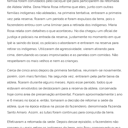
família foram convidados pelo cacique Ipê para participarem da retomada
POTIGUARA
de Aldeia Velha. Dona Maria Rosa informa que eles, junto com outras
TABAJARA
famílias indígenas não aldeadas, na primeira tentativa, entraram a primeira
TAMOIOS
vez pela reserva, ficaram um período e foram expulsos da terra, pois o
TAPIRAPÉ
fazendeiro entrou com uma liminar para a retirada dos indígenas. Maria
Rosa relata com detalhes o que aconteceu. No dia chegou um oficial de
TARIANA
justiça e policiais na entrada da reserva, justamente no momento em que
TEMIMINÓ
Ipê ia saindo do local, os policiais o abordaram e entraram na reserva para
TENETEHARA
retirar os indígenas. Utilizaram de agressividade, vieram atirando para
TERENA
cima, derrubando as casas improvisadas e as panelas com comidas. Não
TIKUNA
respeitaram os mais velhos e nem as crianças.
TRUKÁ
Cerca de cinco anos depois da primeira tentativa, reuniram-se novamente,
TUPINAMBÁ
porém, com mais famílias. Na segunda vez, entraram pela parte baixa da
TUXÁ
aldeia, ficaram durante alguns meses. Após esse período, todos que
WAPICHANA
estavam envolvidos se deslocaram para a reserva da aldeia, conservada
WASSU COCAL
hoje como área de preservação ambiental. Ficaram aproximadamente 1 ano
XAVANTE
e 6 meses no local e, então, tomaram a decisão de retomar a sede da
XOKLENG
aldeia, que na época estava na posse do fazendeiro, denominada Fazenda
XUKURU
Santo Amaro. Assim, as lutas foram continuas para conquista da terra.
XUKURU-KARIRI
Efetivaram a retomada da sede. Depois desse episódio, o fazendeiro não
conseguiu mais retirar os indígenas da terra, pois ficou comprovado que o