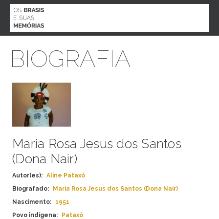
MENU
BIOGRAFIA
O PROJETO
BIOGRAFIAS
AGENDA
ACERVO
PARTICIPE
CONTATO
ESPECIAL COVID 19
Maria Rosa Jesus dos Santos
(Dona Nair)
Autor(es):
Aline Pataxó
Biografado:
Maria Rosa Jesus dos Santos (Dona Nair)
ESTADO
Nascimento:
1951
ALAGOAS
ETNIA
Povo indígena:
Pataxó
AMAPÁ