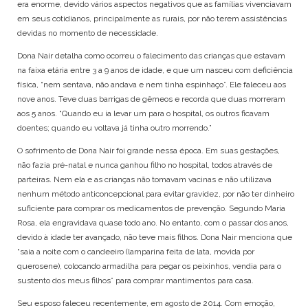
era enorme, devido vários aspectos negativos que as famílias vivenciavam
em seus cotidianos, principalmente as rurais, por não terem assistências
devidas no momento de necessidade.
Dona Nair detalha como ocorreu o falecimento das crianças que estavam
na faixa etária entre 3 a 9 anos de idade, e que um nasceu com deficiência
física, “nem sentava, não andava e nem tinha espinhaço”. Ele faleceu aos
nove anos. Teve duas barrigas de gêmeos e recorda que duas morreram
aos 5 anos. “Quando eu ia levar um para o hospital, os outros ficavam
doentes; quando eu voltava já tinha outro morrendo.”
O sofrimento de Dona Nair foi grande nessa época. Em suas gestações,
não fazia pré-natal e nunca ganhou filho no hospital, todos através de
parteiras. Nem ela e as crianças não tomavam vacinas e não utilizava
nenhum método anticoncepcional para evitar gravidez, por não ter dinheiro
suficiente para comprar os medicamentos de prevenção. Segundo Maria
Rosa, ela engravidava quase todo ano. No entanto, com o passar dos anos,
devido à idade ter avançado, não teve mais filhos. Dona Nair menciona que
“saia a noite com o candeeiro (lamparina feita de lata, movida por
querosene), colocando armadilha para pegar os peixinhos, vendia para o
sustento dos meus filhos” para comprar mantimentos para casa.
Seu esposo faleceu recentemente, em agosto de 2014. Com emoção,