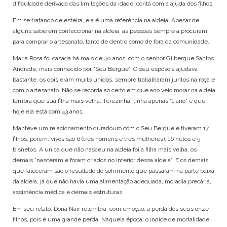
dificuldade derivada das limitações da idade, conta com a ajuda dos filhos.
Em se tratando de esteira, ela é uma referência na aldeia. Apesar de
alguns saberem confeccionar na aldeia, as pessoas sempre a procuram
para comprar o artesanato, tanto de dentro como de fora da comunidade.
Maria Rosa foi casada há mais de 40 anos, com o senhor Gilbergue Santos
Andrade, mais conhecido por “Seu Bergue”. O seu esposo a ajudava
bastante, os dois eram muito unidos, sempre trabalharam juntos na roça e
com o artesanato. Não se recorda ao certo em que ano veio morar na aldeia,
lembra que sua filha mais velha, Terezinha, tinha apenas “1 ano” e que
hoje ela está com 43 anos.
Manteve um relacionamento duradouro com o Seu Bergue e tiveram 17
filhos, porém, vivos são 6 (três homens e três mulheres), 16 netos e 5
bisnetos. A única que não nasceu na aldeia foi a filha mais velha, os
demais “nasceram e foram criados no interior dessa aldeia”. E os demais
que faleceram são o resultado do sofrimento que passaram na parte baixa
da aldeia, já que não havia uma alimentação adequada, moradia precária,
assistência médica e demais estruturas.
Em seu relato, Dona Nair relembra, com emoção, a perda dos seus onze
filhos, pois é uma grande perda. Naquela época, o índice de mortalidade