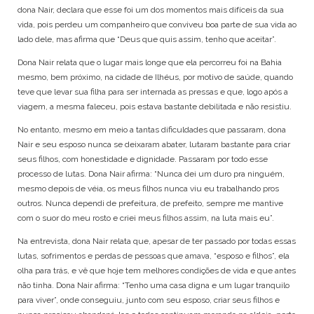
dona Nair, declara que esse foi um dos momentos mais difíceis da sua
vida, pois perdeu um companheiro que conviveu boa parte de sua vida ao
lado dele, mas afirma que “Deus que quis assim, tenho que aceitar”.
Dona Nair relata que o lugar mais longe que ela percorreu foi na Bahia
mesmo, bem próximo, na cidade de Ilhéus, por motivo de saúde, quando
teve que levar sua filha para ser internada as pressas e que, logo após a
viagem, a mesma faleceu, pois estava bastante debilitada e não resistiu.
No entanto, mesmo em meio a tantas dificuldades que passaram, dona
Nair e seu esposo nunca se deixaram abater, lutaram bastante para criar
seus filhos, com honestidade e dignidade. Passaram por todo esse
processo de lutas. Dona Nair afirma: “Nunca dei um duro pra ninguém,
mesmo depois de véia, os meus filhos nunca viu eu trabalhando pros
outros. Nunca dependi de prefeitura, de prefeito, sempre me mantive
com o suor do meu rosto e criei meus filhos assim, na luta mais eu”.
Na entrevista, dona Nair relata que, apesar de ter passado por todas essas
lutas, sofrimentos e perdas de pessoas que amava, “esposo e filhos”, ela
olha para trás, e vê que hoje tem melhores condições de vida e que antes
não tinha. Dona Nair afirma: “Tenho uma casa digna e um lugar tranquilo
para viver”, onde conseguiu, junto com seu esposo, criar seus filhos e