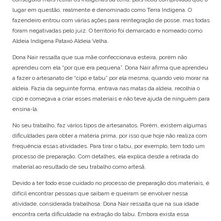
lugar em questão, realmente é denominado como Terra Indígena. O
fazendeiro entrou com várias ações para reintegração de posse, mas todas
foram negativadas pelo juiz. O território foi demarcado e nomeado como
Aldeia Indígena Pataxó Aldeia Velha.
Dona Nair ressalta que sua mãe confeccionava esteira, porém não
aprendeu com ela “por que era pequena”. Dona Nair afirma que aprendeu
a fazer o artesanato de “cipó e tabu” por ela mesma, quando veio morar na
aldeia. Fazia da seguinte forma, entrava nas matas da aldeia, recolhia o
cipó e começava a criar esses materiais e não teve ajuda de ninguém para
ensina-lá.
No seu trabalho, faz vários tipos de artesanatos. Porém, existem algumas
dificuldades para obter a matéria prima, por isso que hoje não realiza com
frequência essas atividades. Para tirar o tabu, por exemplo, tem todo um
processo de preparação. Com detalhes, ela explica desde a retirada do
material ao resultado de seu trabalho como artesã.
Devido a ter todo esse cuidado no processo de preparação dos materiais, é
difícil encontrar pessoas que saibam e queiram se envolver nessa
atividade, considerada trabalhosa. Dona Nair ressalta que na sua idade
encontra certa dificuldade na extração do tabu. Embora exista essa