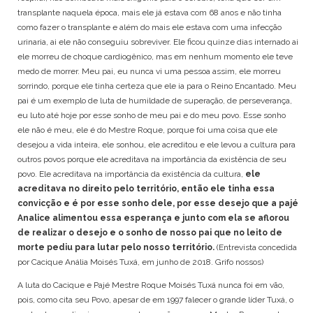
transplante naquela época, mais ele já estava com 68 anos e não tinha
como fazer o transplante e além do mais ele estava com uma infecção
urinaria, ai ele não conseguiu sobreviver. Ele ficou quinze dias internado ai
ele morreu de choque cardiogênico, mas em nenhum momento ele teve
medo de morrer. Meu pai, eu nunca vi uma pessoa assim, ele morreu
sorrindo, porque ele tinha certeza que ele ia para o Reino Encantado. Meu
pai é um exemplo de luta de humildade de superação, de perseverança,
eu luto até hoje por esse sonho de meu pai e do meu povo. Esse sonho
ele não é meu, ele é do Mestre Roque, porque foi uma coisa que ele
desejou a vida inteira, ele sonhou, ele acreditou e ele levou a cultura para
outros povos porque ele acreditava na importância da existência de seu
povo. Ele acreditava na importância da existência da cultura,
ele
acreditava no direito pelo território, então ele tinha essa
convicção e é por esse sonho dele, por esse desejo que a pajé
Analice alimentou essa esperança e junto com ela se aflorou
de realizar o desejo e o sonho de nosso pai que no leito de
morte pediu para lutar pelo nosso território.
(Entrevista concedida
por Cacique Anália Moisés Tuxá, em junho de 2018. Grifo nossos)
A luta do Cacique e Pajé Mestre Roque Moisés Tuxá nunca foi em vão,
pois, como cita seu Povo, apesar de em 1997 falecer o grande líder Tuxá, o