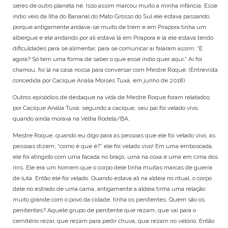
seres de outro planeta né. Isso assim marcou muito a minha infância. Esse
índio veio da Ilha do Bananal do Mato Grosso do Sul ele estava passando,
porque antigamente andava-se muito de trem e em Pirapora tinha um
albergue e ele andando por ali estava lá em Pirapora e lá ele estava tendo
dificuldades para se alimentar, para se comunicar ai falaram assim: “E
agora? Só tem uma forma de saber o que esse índio quer aqui.” Ai foi
chamou, foi lá na casa nossa para conversar com Mestre Roque. (Entrevista
concedida por Cacique Anália Moisés Tuxá, em junho de 2018)
Outros episódios de destaque na vida de Mestre Roque foram relatados
por Cacique Anália Tuxá; segundo a cacique, seu pai foi velado vivo,
quando ainda morava na Velha Rodela/BA.
Mestre Roque, quando eu digo para as pessoas que ele foi velado vivo, as
pessoas dizem; “como é que é?” ele foi velado vivo! Em uma emboscada,
ele foi atingido com uma facada no braço, uma na coxa e uma em cima dos
rins. Ele era um homem que o corpo dele tinha muitas marcas de guerra
de luta. Então ele foi velado. Quando estava ali na aldeia no ritual, o corpo
dele no estrado de uma cama, antigamente a aldeia tinha uma relação
muito grande com o povo da cidade, tinha os penitentes. Quem são os
penitentes? Aquele grupo de penitente que rezam, que vai para o
cemitério rezar, que rezam para pedir chuva, que rezam no velório. Então