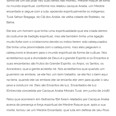
sonho de um dia pisar nas suas terras não morreu; Mestre Roque se torna
no mundo espiritual, conforme nos relatou cacique Anália, um Mestre
encantado e segue com a luta, apoiando espiritualmente os indígenas
Tuxá Setsor Bragaga, do Clã dos Anália, da velha cidade de Rodelas, na
Bahia.
Ele era um homem que tinha uma espiritualidade que era criada dentro
do costume da tradição espiritual, mas ele também tinha uma ligação
muito forte com o cristianismo devido os índios terem sido catequisados.
Ele tinha uma proximidade com o catequismo, mas eles pegavam o
catequismo e levavam para o mundo espiritual da forma de cultuar. Nós
acreditamos que a divindade de Deus é o grande Espirito e os Encantos e
suas encantarias são frutos do Grande Espirito, os Anjos, os Santos, os
Ancestrais, que a gente acredita né. Nós acreditamos que quando um
guerreiro vai embora, se ele fez um bom trabalho, se ele fez o bem aqui
na terra, quando ele vai embora ele se encanta ele vem para ajudar o seu
povo a conduzir ne. Eles são Encantos de luz, Encantados de luz.
(Entrevista concedida por Cacique Anália Moisés Tuxá, em junho de 2018)
Fatos que ocorreram em Ibotirama/BA foram relatados por Cacique Anália
acerca da presença e força espiritual de Mestre Roque que, após a sua
morte, tornou-se um Mestre Encantado, que luta em defesa de seu Povo.