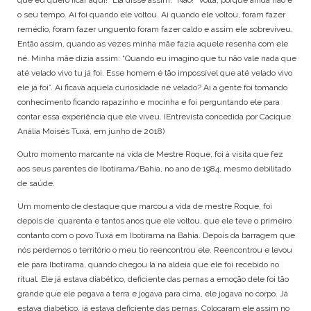
que eu quero ficar aqui!” Ela disse assim: “Não!” Volta, porque ainda não é
o seu tempo. Ai foi quando ele voltou. Ai quando ele voltou, foram fazer
remédio, foram fazer unguento foram fazer caldo e assim ele sobreviveu.
Então assim, quando as vezes minha mãe fazia aquele resenha com ele
né. Minha mãe dizia assim: “Quando eu imagino que tu não vale nada que
até velado vivo tu já foi. Esse homem é tão impossível que até velado vivo
ele já foi”. Ai ficava aquela curiosidade né velado? Ai a gente foi tomando
conhecimento ficando rapazinho e mocinha e foi perguntando ele para
contar essa experiência que ele viveu. (Entrevista concedida por Cacique
Anália Moisés Tuxá, em junho de 2018)
Outro momento marcante na vida de Mestre Roque, foi à visita que fez
aos seus parentes de Ibotirama/Bahia, no ano de 1984, mesmo debilitado
de saúde.
Um momento de destaque que marcou a vida de mestre Roque, foi
depois de quarenta e tantos anos que ele voltou, que ele teve o primeiro
contanto com o povo Tuxá em Ibotirama na Bahia. Depois da barragem que
nós perdemos o território o meu tio reencontrou ele. Reencontrou e levou
ele para Ibotirama, quando chegou lá na aldeia que ele foi recebido no
ritual. Ele já estava diabético, deficiente das pernas a emoção dele foi tão
grande que ele pegava a terra e jogava para cima, ele jogava no corpo. Já
estava diabético, já estava deficiente das pernas. Colocaram ele assim no