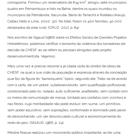
cronograma. Formou um reservatório de 834 km², atingiu sete municípios,
quatro em Pernambuco e três na Bahia, dentre os quais inundou os
municípios de Petrolândia, Itacuruba, Barra do Tarrachil e Rodelas (Araújo,
Caldas Neto e Lima, 2000: 30). No total, foram 10.400 famílias, 40.000
deslocados da área rural. (CRUZ, 2017, p. 84)
Nos escritos de Sigaud (1986) sobre os Efeitos Sociais de Grandes Projetos
Hidrelétricos, podemos verificar o tamanho da violência dos tomadores de
decisão da CHESF, ao se referir às pessoas atingidas pelo projeto
desenvolvimentista. Vejamos:
Mais uma vez é preciso recorrer à já citada carta do diretor de obras da
CHESF, na qual a sua visão da população é expressa através da concepção
que faz da figura do “barranqueiro” típico, segundo ele. Trata-se de acordo
com a carta, de um pobre, subdesenvolvido, sem qualificação profissional,
condicionado pelo rio, isolado, auto suficiente, analfabeto, sem contato com
os meios de comunicação de massa, limitado aos contatos com vizinhos e
nas feiras, cuja mentalidade não pode evoluir, em suma, um primitivo,
sem poder aquisitivo, sem aspirações, conformado e dominado pelo pavor
do desconhecido, um ser desvinculado cultural e economicamente do
resto do país. (SIGAUD, 1986, p. 24).
Mestre Roque realizou um movimento politico importante, ao ter uma