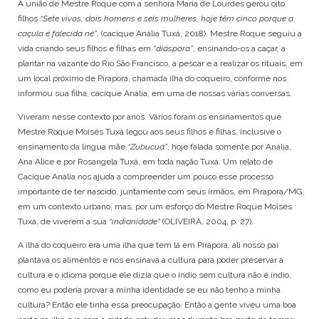
A união de Mestre Roque com a senhora Maria de Lourdes gerou oito
filhos
“Sete vivos, dois homens e seis mulheres, hoje têm cinco porque a
caçula é falecida né”
. (cacique Anália Tuxá, 2018). Mestre Roque seguiu a
vida criando seus filhos e filhas em
“diáspora”
, ensinando-os a caçar, a
plantar na vazante do Rio São Francisco, a pescar e a realizar os rituais, em
um local próximo de Pirapora, chamada ilha do coqueiro, conforme nos
informou sua filha, cacique Anália, em uma de nossas várias conversas.
Viveram nesse contexto por anos. Vários foram os ensinamentos que
Mestre Roque Moisés Tuxá legou aos seus filhos e filhas, inclusive o
ensinamento da língua mãe
“Zubucuá”
, hoje falada somente por Anália,
Ana Alice e por Rosangela Tuxá, em toda nação Tuxá. Um relato de
Cacique Anália nos ajuda a compreender um pouco esse processo
importante de ter nascido, juntamente com seus irmãos, em Pirapora/MG,
em um contexto urbano, mas, por um esforço do Mestre Roque Moisés
Tuxá, de viverem a sua
“indianidade”
(OLIVEIRA, 2004, p. 27).
A ilha do coqueiro era uma ilha que tem lá em Pirapora, ali nosso pai
plantava os alimentos e nos ensinava a cultura para poder preservar a
cultura e o idioma porque ele dizia que o índio sem cultura não é índio,
como eu poderia provar a minha identidade se eu não tenho a minha
cultura? Então ele tinha essa preocupação. Então a gente viveu uma boa