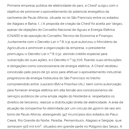
Primeira empresa pública de eletricidade do país, a Chesf surgiu com o
objetivo de promover o aproveitamento do potencial energético da
cachoeira de Paulo Afonso, situada no rio São Francisco entre os estados
de Alagoas e Bahia. (…) A proposta de criação da Chesf foi aceita por Vargas,
apesar de objeções do Conselho Nacional de Águas e Energia Elétrica
(CNAEE) e da oposição do Conselho Técnico de Economia e Finanças.
Juntamente com o Decreto-Lei n.º 8.031 que autorizou o Ministério da
Agricultura a promover a organização da empresa, o presidente
promulgou o Decreto-Lei n.º 8.032, abrindo crédito especial para
subscrição de suas ações, e o Decreto n.º 19.706, fixando suas atribuições
e obrigações como concessionária de energia elétrica. A Chesf recebeu
concessão pelo prazo de 50 anos para efetuar o aproveitamento industrial
progressivo da energia hidráulica do São Francisco no trecho
compreendido entre Juazeiro (BA) e Piranhas (AL), bem como autorização
para fornecer energia elétrica em alta tensão aos concessionários de
serviços públicos de uma ampla região do Nordeste e, respeitados os
direitos de terceiros, realizar a distribuição direta de eletricidade. A área de
atuação da companhia foi delimitada por um círculo de 450km de raio em
torno de Paulo Afonso, abrangendo 347 municípios dos estados do Piauí,
Ceará, Rio Grande do Norte, Paraíba, Pernambuco, Alagoas e Sergipe, que
2
somavam 516 mil km
, situados em grande parte no Polígono das Secas. A