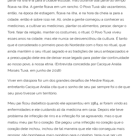
parte na ilha e ia para a cidade estudar, mas durante boa parte do tempo
ficava na ilha. A gente ficava em um rancho. O Povo Tuxá são vazanteiros,
então, na época de estiagem, ficava na ilha, e na hora da cheia ia para a
cidade, então é sobre isso né. Ali, onde a gente começou a conhecer as
medicinas, a cultivar as medicinas, plantar os alimentos, pescar, dançar o
Toré, falar da religião, manter os costumes, o ritual. O Povo Tuxá viveu
esses anos na cidade, mas ele nunca se desvencilhou da cultura. É tanto
que é considerado o primeiro povo do Nordeste com o foco no ritual, que
ainda mantêm o seu ritual sagrado e as tradições de seus antepassados e
a preocupação dele era de deixar esse legado para poder dar continuidade
ao nosso povo, à nossa etnia. (Entrevista concedida por Cacique Anália
Moisés Tuxá, em junho de 2018)
Viver em diáspora foi um dos grandes desafios de Mestre Roque,
entretanto Cacique Anália cita que o sonho de seu pai sempre foi o de que
seu povo tivesse um território.
Meu pai ficou diabético quando ele aposentou em 1984, ai foram vindo as
enfermidades e ele cuidando ali da medicina em casa. Depois ele teve
problema de infecção de rins e a infecção foi se agravando, mas o que
matou meu pai foi o coração. Ele pegou uma infecção no coração que o
coração dele inchou, inchou de tal maneira que ele não conseguia mais
respirar, não bombeava mais oxigênio para o cérebro, teria que ser um