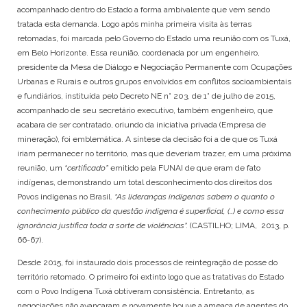
acompanhado dentro do Estado a forma ambivalente que vem sendo
tratada esta demanda. Logo após minha primeira visita às terras
retomadas, foi marcada pelo Governo do Estado uma reunião com os Tuxá,
em Belo Horizonte. Essa reunião, coordenada por um engenheiro,
presidente da Mesa de Diálogo e Negociação Permanente com Ocupações
Urbanas e Rurais e outros grupos envolvidos em conflitos socioambientais
e fundiários, instituída pelo Decreto NE n° 203, de 1° de julho de 2015,
acompanhado de seu secretário executivo, também engenheiro, que
acabara de ser contratado, oriundo da iniciativa privada (Empresa de
mineração), foi emblemática. A síntese da decisão foi a de que os Tuxá
iriam permanecer no território, mas que deveriam trazer, em uma próxima
reunião, um
“certificado”
emitido pela FUNAI de que eram de fato
indígenas, demonstrando um total desconhecimento dos direitos dos
Povos indígenas no Brasil.
“As lideranças indígenas sabem o quanto o
conhecimento público da questão indígena é superficial, (…) e como essa
ignorância justifica toda a sorte de violências”.
(CASTILHO; LIMA, 2013, p.
66-67).
Desde 2015, foi instaurado dois processos de reintegração de posse do
território retomado. O primeiro foi extinto logo que as tratativas do Estado
PT
EN
com o Povo Indígena Tuxá obtiveram consistência. Entretanto, as
negociações não avançaram e novamente houve a ameaça de agentes do