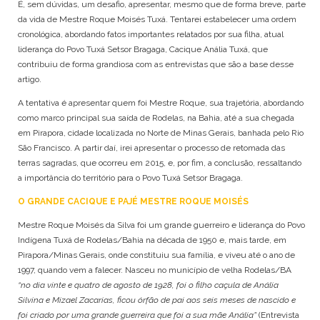
É, sem dúvidas, um desafio, apresentar, mesmo que de forma breve, parte
POTIGUARA
da vida de Mestre Roque Moisés Tuxá. Tentarei estabelecer uma ordem
TABAJARA
cronológica, abordando fatos importantes relatados por sua filha, atual
TAMOIOS
liderança do Povo Tuxá Setsor Bragaga, Cacique Anália Tuxá, que
TAPIRAPÉ
contribuiu de forma grandiosa com as entrevistas que são a base desse
TARIANA
artigo.
TEMIMINÓ
A tentativa é apresentar quem foi Mestre Roque, sua trajetória, abordando
TENETEHARA
como marco principal sua saída de Rodelas, na Bahia, até a sua chegada
TERENA
em Pirapora, cidade localizada no Norte de Minas Gerais, banhada pelo Rio
TIKUNA
São Francisco. A partir daí, irei apresentar o processo de retomada das
TRUKÁ
terras sagradas, que ocorreu em 2015, e, por fim, a conclusão, ressaltando
TUPINAMBÁ
a importância do território para o Povo Tuxá Setsor Bragaga.
TUXÁ
O GRANDE CACIQUE E PAJÉ MESTRE ROQUE MOISÉS
WAPICHANA
Mestre Roque Moisés da Silva foi um grande guerreiro e liderança do Povo
WASSU COCAL
Indígena Tuxá de Rodelas/Bahia na década de 1950 e, mais tarde, em
XAVANTE
Pirapora/Minas Gerais, onde constituiu sua família, e viveu até o ano de
XOKLENG
1997, quando vem a falecer. Nasceu no município de velha Rodelas/BA
XUKURU
“no dia vinte e quatro de agosto de 1928, foi o filho caçula de Anália
XUKURU-KARIRI
Silvina e Mizael Zacarias, ficou órfão de pai aos seis meses de nascido e
foi criado por uma grande guerreira que foi a sua mãe Anália”
(Entrevista