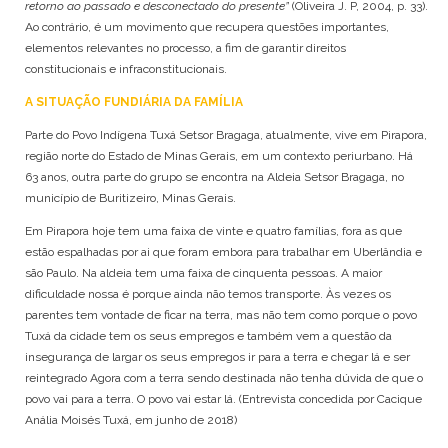
retorno ao passado e desconectado do presente”
(Oliveira J. P, 2004, p. 33).
Ao contrário, é um movimento que recupera questões importantes,
elementos relevantes no processo, a fim de garantir direitos
constitucionais e infraconstitucionais.
A SITUAÇÃO FUNDIÁRIA DA FAMÍLIA
Parte do Povo Indígena Tuxá Setsor Bragaga, atualmente, vive em Pirapora,
região norte do Estado de Minas Gerais, em um contexto periurbano. Há
63 anos, outra parte do grupo se encontra na Aldeia Setsor Bragaga, no
município de Buritizeiro, Minas Gerais.
Em Pirapora hoje tem uma faixa de vinte e quatro famílias, fora as que
estão espalhadas por ai que foram embora para trabalhar em Uberlândia e
são Paulo. Na aldeia tem uma faixa de cinquenta pessoas. A maior
dificuldade nossa é porque ainda não temos transporte. Às vezes os
parentes tem vontade de ficar na terra, mas não tem como porque o povo
Tuxá da cidade tem os seus empregos e também vem a questão da
insegurança de largar os seus empregos ir para a terra e chegar lá e ser
reintegrado Agora com a terra sendo destinada não tenha dúvida de que o
povo vai para a terra. O povo vai estar lá. (Entrevista concedida por Cacique
Anália Moisés Tuxá, em junho de 2018)