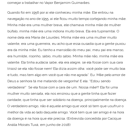
começar a trabalhar no Vapor Benjamim Guimarães.
Quando foi em 1956 por ai ele conheceu minha mãe. Ele entrou na
navegação no ano de 1955, ai ele ficou muito tempo cortejando minha mãe.
Minha mãe era uma mulher brava, ele chamava minha mãe de mulher
búfalo, minha mãe era uma indiona muito brava. Ela era tupinambá. O
nome dela era Maria de Lourdes. Minha mãe era uma mulher muito
valente, era uma guerreira, eu acho que essa ousadia que a gente puxou
era da minha mãe. Eu tenho a mansidão do meu pai, meu pai era manso,
era humilde, risonho, sábio, muito sábio. Minha mãe não, minha mãe era
valente. Ela tinha audácia sabe, ela era alegre, se ela fosse com sua cara
(risos) se ela não fosse nem! Ela dizia assim olha: você pode ser muito boa
e tudo, mas tem algo em você que não me agrada”. Eu: Mãe pelo amor de
Deus a senhora tá me matando de vergonha! E ela: “Estou sendo
verdadeira!” Se ela fosse com a cara de um. Nossa mãe!!! Ela foi uma
mulher muito sensata, ela nos ensinou que a gente tinha que fazer
caridade, que tinha que ser solidário na doença, principalmente na doença.
O verdadeiro amigo, não é aquele amigo que você só tem que usufruir o
melhor da vida ao lado daquele amigo. Você tem que ser amigo é na hora
da doença é na hora que ele precisa. (Entrevista concedida por Cacique
Anália Moisés Tuxá, em junho de 2018)