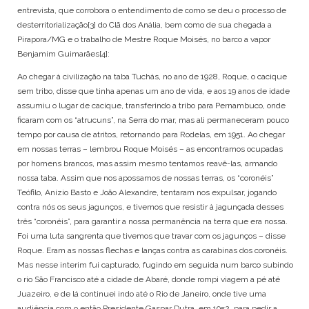
entrevista, que corrobora o entendimento de como se deu o processo de
desterritorialização
[3]
do Clã dos Anália, bem como de sua chegada a
Pirapora/MG e o trabalho de Mestre Roque Moisés, no barco a vapor
Benjamim Guimarães
[4]
:
Ao chegar à civilização na taba Tuchás, no ano de 1928, Roque, o cacique
sem tribo, disse que tinha apenas um ano de vida, e aos 19 anos de idade
assumiu o lugar de cacique, transferindo a tribo para Pernambuco, onde
ficaram com os “atrucuns”, na Serra do mar, mas ali permaneceram pouco
tempo por causa de atritos, retornando para Rodelas, em 1951. Ao chegar
em nossas terras – lembrou Roque Moisés – as encontramos ocupadas
por homens brancos, mas assim mesmo tentamos reavê-las, armando
nossa taba. Assim que nos apossamos de nossas terras, os “coronéis”
Teófilo, Anízio Basto e João Alexandre, tentaram nos expulsar, jogando
contra nós os seus jagunços, e tivemos que resistir à jagunçada desses
três “coronéis”, para garantir a nossa permanência na terra que era nossa.
Foi uma luta sangrenta que tivemos que travar com os jagunços – disse
Roque. Eram as nossas flechas e lanças contra as carabinas dos coronéis.
Mas nesse interim fui capturado, fugindo em seguida num barco subindo
o rio São Francisco até a cidade de Abaré, donde rompi viagem a pé até
Juazeiro, e de lá continuei indo até o Rio de Janeiro, onde tive uma
audiência com o então Presidente Gaspar Dutra, em 1952, para pedir a