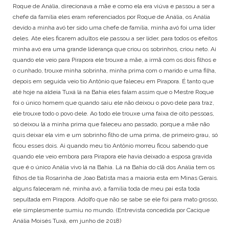
Roque de Anália, direcionava a mãe e como ela era viúva e passou a ser a
chefe da família eles eram referenciados por Roque de Anália, os Anália
devido a minha avó ter sido uma chefe de família, minha avó foi uma líder
deles. Ate eles ficarem adultos ele passou a ser líder, para todos os efeitos
minha avó era uma grande liderança que criou os sobrinhos, criou neto. Ai
quando ele veio para Pirapora ele trouxe a mãe, a irmã com os dois filhos e
o cunhado, trouxe minha sobrinha, minha prima com o marido e uma filha,
depois em seguida veio tio Antônio que faleceu em Pirapora. É tanto que
até hoje na aldeia Tuxá lá na Bahia eles falam assim que o Mestre Roque
foi o único homem que quando saiu ele não deixou o povo dele para traz,
ele trouxe todo o povo dele. Ao todo ele trouxe uma faixa de oito pessoas,
só deixou lá a minha prima que faleceu ano passado, porque a mãe não
quis deixar ela vim e um sobrinho filho de uma prima, de primeiro grau, só
ficou esses dois. Ai quando meu tio Antônio morreu ficou sabendo que
quando ele veio embora para Pirapora ele havia deixado a esposa gravida
que é o único Anália vivo lá na Bahia. Lá na Bahia do clã dos Anália tem os
filhos de tia Rosarinha de Joao Batista mas a maioria esta em Minas Gerais.
alguns faleceram né, minha avó, a família toda de meu pai esta toda
sepultada em Pirapora. Adolfo que não se sabe se ele foi para mato grosso,
ele simplesmente sumiu no mundo. (Entrevista concedida por Cacique
Anália Moisés Tuxá, em junho de 2018)