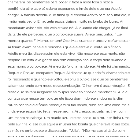
chamaram os penitentes para poder ir faze a noite toda o rezo a
penitência ali e tal e só estava esperando o irmão dele que era Adolfo,
chegar. A família decidiu que tinha que esperar Adolfo para sepultar ele, o
irmão mais velho. E naquela época viajava muito no lombo de burro. Ai
mandaram avisar ele, ele veio e tudo né. Ai quando ele chegou já no final
da tarde ele percebeu que o corpo dele suava. Ai ele perguntou: “Ele
morreu quando?” Morreu ontem! Oxe! Mas suando, nunca vi defunto suar!
Ai foram examinar ele e percebeu que ele estava quente, ai o finado
Adolfo meu tio, disse assim ele esta vivo! Não moço ele esta morto, não
respira! Ele esta vivo gente não tem condição não, o corpo dele suando e
esta morno o corpo dele. Ai meu tio foi chamando ele. Ai ele foi chamando,
Roque, o Roque, compadre Roque. Ai disse que quando foi chamando ele
foi respirando e quando ele voltou e abriu o olho disse que os penitentes
saíram correndo com medo de assombração. “O homem é assombração!” E
disse que saíram rasgando as roupas nos espinhos de mandacaru. Ai ele
contava que nesse tempo que ele ficou dormindo ele andou no jardim
muito bonito e ele ficava nesse jardim tão bonito, dizia ser uma coisa mais
linda e ele estava tão feliz nesse jardim. Ai chegou aquela mulher com
um manto na cabeça, um manto azul e ele disse que a mulher tinha uma
pele alvinha, disse que aquela mulher tão bonita que cheirava rosas botou
as mão no ombro dele e disse assim: “Volta”. “Não mais aqui tá tão bom