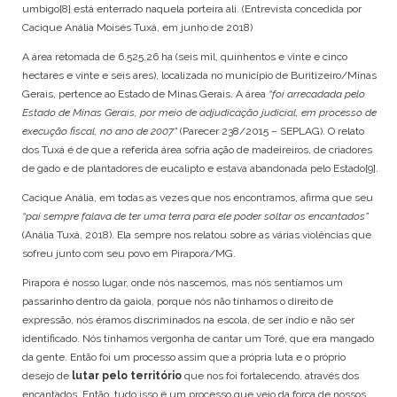
umbigo
[8]
está enterrado naquela porteira ali. (Entrevista concedida por
Cacique Anália Moisés Tuxá, em junho de 2018)
A área retomada de 6.525,26 ha (seis mil, quinhentos e vinte e cinco
hectares e vinte e seis ares), localizada no município de Buritizeiro/Minas
Gerais, pertence ao Estado de Minas Gerais. A área
“foi arrecadada pelo
Estado de Minas Gerais, por meio de adjudicação judicial, em processo de
execução fiscal, no ano de 2007”
(Parecer 238/2015 – SEPLAG). O relato
dos Tuxá é de que a referida área sofria ação de madeireiros, de criadores
de gado e de plantadores de eucalipto e estava abandonada pelo Estado
[9]
.
Cacique Anália, em todas as vezes que nos encontramos, afirma que seu
“pai sempre falava de ter uma terra para ele poder soltar os encantados”
(Anália Tuxá, 2018). Ela sempre nos relatou sobre as várias violências que
sofreu junto com seu povo em Pirapora/MG.
Pirapora é nosso lugar, onde nós nascemos, mas nós sentíamos um
passarinho dentro da gaiola, porque nós não tínhamos o direito de
expressão, nós éramos discriminados na escola, de ser índio e não ser
identificado. Nós tínhamos vergonha de cantar um Toré, que era mangado
da gente. Então foi um processo assim que a própria luta e o próprio
desejo de
lutar pelo território
que nos foi fortalecendo, através dos
encantados. Então, tudo isso é um processo que veio da força de nossos