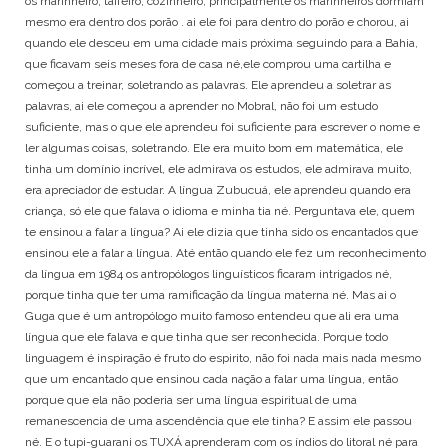
os marinheiro, taifeiro, cozinheiro, principalmente os marinheiros dormiam
mesmo era dentro dos porão . ai ele foi para dentro do porão e chorou, ai
quando ele desceu em uma cidade mais próxima seguindo para a Bahia,
que ficavam seis meses fora de casa né,ele comprou uma cartilha e
começou a treinar, soletrando as palavras. Ele aprendeu a soletrar as
palavras, ai ele começou a aprender no Mobral, não foi um estudo
suficiente, mas o que ele aprendeu foi suficiente para escrever o nome e
ler algumas coisas, soletrando. Ele era muito bom em matemática, ele
tinha um domínio incrível, ele admirava os estudos, ele admirava muito,
era apreciador de estudar. A língua Zubucuá, ele aprendeu quando era
criança, só ele que falava o idioma e minha tia né. Perguntava ele, quem
te ensinou a falar a língua? Ai ele dizia que tinha sido os encantados que
ensinou ele a falar a língua. Até então quando ele fez um reconhecimento
da língua em 1984 os antropólogos linguísticos ficaram intrigados né,
porque tinha que ter uma ramificação da língua materna né. Mas ai o
Guga que é um antropólogo muito famoso entendeu que ali era uma
língua que ele falava e que tinha que ser reconhecida. Porque todo
linguagem é inspiração é fruto do espirito, não foi nada mais nada mesmo
que um encantado que ensinou cada nação a falar uma língua, então
porque que ela não poderia ser uma língua espiritual de uma
remanescencia de uma ascendência que ele tinha? E assim ele passou
né. E o tupi-guarani os TUXÁ aprenderam com os índios do litoral né para