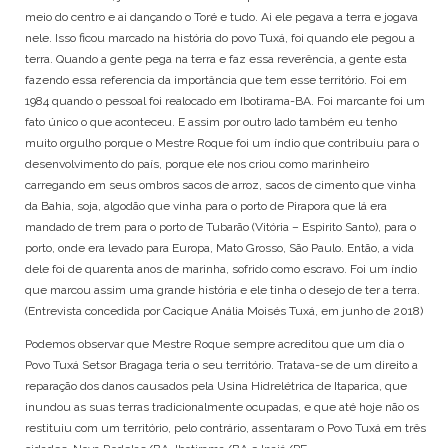
meio do centro e ai dançando o Toré e tudo. Ai ele pegava a terra e jogava
nele. Isso ficou marcado na história do povo Tuxá, foi quando ele pegou a
terra. Quando a gente pega na terra e faz essa reverência, a gente esta
fazendo essa referencia da importância que tem esse território. Foi em
1984 quando o pessoal foi realocado em Ibotirama-BA. Foi marcante foi um
fato único o que aconteceu. E assim por outro lado também eu tenho
muito orgulho porque o Mestre Roque foi um índio que contribuiu para o
desenvolvimento do país, porque ele nos criou como marinheiro
carregando em seus ombros sacos de arroz, sacos de cimento que vinha
da Bahia, soja, algodão que vinha para o porto de Pirapora que lá era
mandado de trem para o porto de Tubarão (Vitória – Espirito Santo), para o
porto, onde era levado para Europa, Mato Grosso, São Paulo. Então, a vida
dele foi de quarenta anos de marinha, sofrido como escravo. Foi um índio
que marcou assim uma grande história e ele tinha o desejo de ter a terra.
(Entrevista concedida por Cacique Anália Moisés Tuxá, em junho de 2018)
Podemos observar que Mestre Roque sempre acreditou que um dia o
Povo Tuxá Setsor Bragaga teria o seu território. Tratava-se de um direito a
reparação dos danos causados pela Usina Hidrelétrica de Itaparica, que
inundou as suas terras tradicionalmente ocupadas, e que até hoje não os
restituiu com um território, pelo contrário, assentaram o Povo Tuxá em três