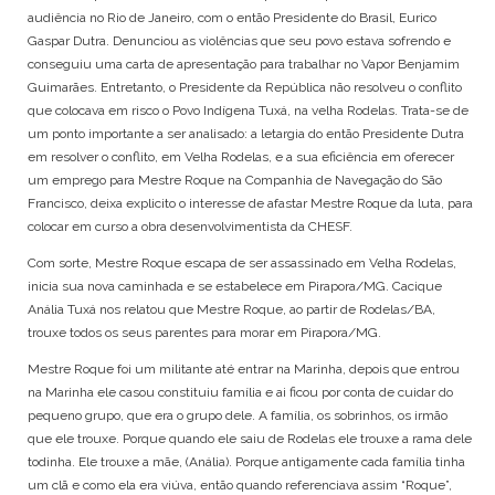
audiência no Rio de Janeiro, com o então Presidente do Brasil, Eurico
Gaspar Dutra. Denunciou as violências que seu povo estava sofrendo e
conseguiu uma carta de apresentação para trabalhar no Vapor Benjamim
Guimarães. Entretanto, o Presidente da República não resolveu o conflito
que colocava em risco o Povo Indígena Tuxá, na velha Rodelas. Trata-se de
um ponto importante a ser analisado: a letargia do então Presidente Dutra
em resolver o conflito, em Velha Rodelas, e a sua eficiência em oferecer
um emprego para Mestre Roque na Companhia de Navegação do São
Francisco, deixa explicito o interesse de afastar Mestre Roque da luta, para
colocar em curso a obra desenvolvimentista da CHESF.
Com sorte, Mestre Roque escapa de ser assassinado em Velha Rodelas,
inicia sua nova caminhada e se estabelece em Pirapora/MG. Cacique
Anália Tuxá nos relatou que Mestre Roque, ao partir de Rodelas/BA,
trouxe todos os seus parentes para morar em Pirapora/MG.
Mestre Roque foi um militante até entrar na Marinha, depois que entrou
na Marinha ele casou constituiu família e ai ficou por conta de cuidar do
pequeno grupo, que era o grupo dele. A família, os sobrinhos, os irmão
que ele trouxe. Porque quando ele saiu de Rodelas ele trouxe a rama dele
todinha. Ele trouxe a mãe, (Anália). Porque antigamente cada família tinha
um clã e como ela era viúva, então quando referenciava assim “Roque”,