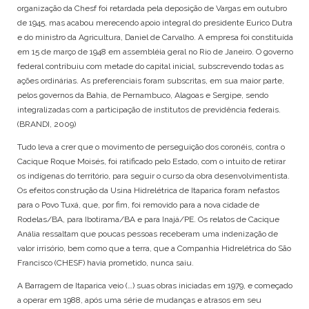
organização da Chesf foi retardada pela deposição de Vargas em outubro
de 1945, mas acabou merecendo apoio integral do presidente Eurico Dutra
e do ministro da Agricultura, Daniel de Carvalho. A empresa foi constituída
em 15 de março de 1948 em assembléia geral no Rio de Janeiro. O governo
federal contribuiu com metade do capital inicial, subscrevendo todas as
ações ordinárias. As preferenciais foram subscritas, em sua maior parte,
pelos governos da Bahia, de Pernambuco, Alagoas e Sergipe, sendo
integralizadas com a participação de institutos de previdência federais.
(BRANDI, 2009)
Tudo leva a crer que o movimento de perseguição dos coronéis, contra o
Cacique Roque Moisés, foi ratificado pelo Estado, com o intuito de retirar
os indígenas do território, para seguir o curso da obra desenvolvimentista.
Os efeitos construção da Usina Hidrelétrica de Itaparica foram nefastos
para o Povo Tuxá, que, por fim, foi removido para a nova cidade de
Rodelas/BA, para Ibotirama/BA e para Inajá/PE. Os relatos de Cacique
Anália ressaltam que poucas pessoas receberam uma indenização de
valor irrisório, bem como que a terra, que a Companhia Hidrelétrica do São
Francisco (CHESF) havia prometido, nunca saiu.
A Barragem de Itaparica veio (…) suas obras iniciadas em 1979, e começado
a operar em 1988, após uma série de mudanças e atrasos em seu