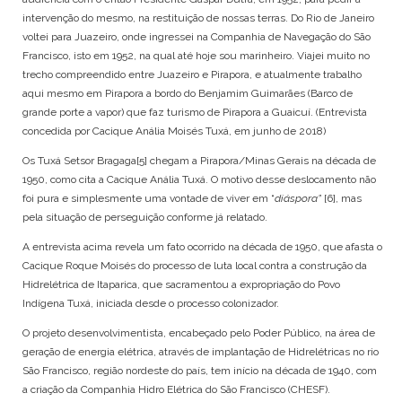
intervenção do mesmo, na restituição de nossas terras. Do Rio de Janeiro
voltei para Juazeiro, onde ingressei na Companhia de Navegação do São
Francisco, isto em 1952, na qual até hoje sou marinheiro. Viajei muito no
trecho compreendido entre Juazeiro e Pirapora, e atualmente trabalho
aqui mesmo em Pirapora a bordo do Benjamim Guimarães (Barco de
grande porte a vapor) que faz turismo de Pirapora a Guaicuí. (Entrevista
concedida por Cacique Anália Moisés Tuxá, em junho de 2018)
Os Tuxá Setsor Bragaga
[5]
chegam a Pirapora/Minas Gerais na década de
1950, como cita a Cacique Anália Tuxá. O motivo desse deslocamento não
foi pura e simplesmente uma vontade de viver em “
diáspora”
[6]
, mas
pela situação de perseguição conforme já relatado.
A entrevista acima revela um fato ocorrido na década de 1950, que afasta o
Cacique Roque Moisés do processo de luta local contra a construção da
Hidrelétrica de Itaparica, que sacramentou a expropriação do Povo
Indígena Tuxá, iniciada desde o processo colonizador.
O projeto desenvolvimentista, encabeçado pelo Poder Público, na área de
geração de energia elétrica, através de implantação de Hidrelétricas no rio
São Francisco, região nordeste do país, tem início na década de 1940, com
a criação da Companhia Hidro Elétrica do São Francisco (CHESF).