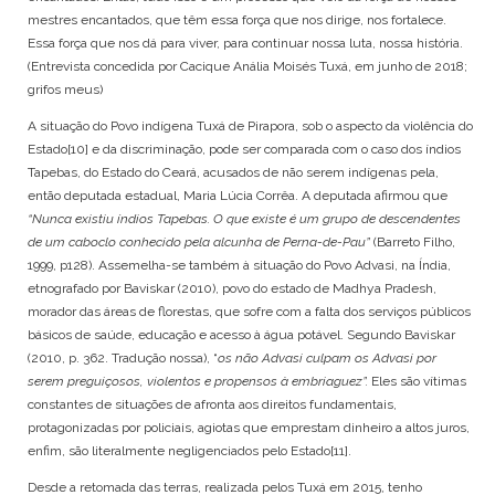
mestres encantados, que têm essa força que nos dirige, nos fortalece.
Essa força que nos dá para viver, para continuar nossa luta, nossa história.
(Entrevista concedida por Cacique Anália Moisés Tuxá, em junho de 2018;
grifos meus)
A situação do Povo indígena Tuxá de Pirapora, sob o aspecto da violência do
Estado
[10]
e da discriminação, pode ser comparada com o caso dos índios
Tapebas, do Estado do Ceará, acusados de não serem indígenas pela,
então deputada estadual, Maria Lúcia Corrêa. A deputada afirmou que
“Nunca existiu índios Tapebas. O que existe é um grupo de descendentes
de um caboclo conhecido pela alcunha de Perna-de-Pau”
(Barreto Filho,
1999, p128). Assemelha-se também à situação do Povo Advasi, na Índia,
etnografado por Baviskar (2010), povo do estado de Madhya Pradesh,
morador das áreas de florestas, que sofre com a falta dos serviços públicos
básicos de saúde, educação e acesso à água potável. Segundo Baviskar
(2010, p. 362. Tradução nossa), “
os não Advasi culpam os Advasi por
serem preguiçosos, violentos e propensos à embriaguez”.
Eles são vítimas
constantes de situações de afronta aos direitos fundamentais,
protagonizadas por policiais, agiotas que emprestam dinheiro a altos juros,
enfim, são literalmente negligenciados pelo Estado
[11]
.
Desde a retomada das terras, realizada pelos Tuxá em 2015, tenho