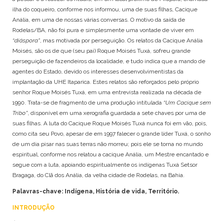
KAINGANG
SANTA CATARINA
ilha do coqueiro, conforme nos informou, uma de suas filhas, Cacique
KAMBEBA
SÃO PAULO
Anália, em uma de nossas várias conversas. O motivo da saída de
KANELA
TOCANTINS
Rodelas/BA, não foi pura e simplesmente uma vontade de viver em
KAPINAWÁ
“diáspora”
, mas motivada por perseguição. Os relatos da Cacique Anália
KARAJÁ
Moisés, são os de que (seu pai) Roque Moisés Tuxá, sofreu grande
KARIRI SAPUYÁ
perseguição de fazendeiros da localidade, e tudo indica que a mando de
KOKAMA
agentes do Estado, devido os interesses desenvolvimentistas da
KRAÔ
implantação da UHE Itaparica. Estes relatos são reforçados pelo próprio
senhor Roque Moisés Tuxá, em uma entrevista realizada na década de
KRENAK
1990. Trata-se de fragmento de uma produção intitulada
“Um Cacique sem
KRENYÊ
Tribo”
, disponível em uma xerografia guardada a sete chaves por uma de
KRĨKATI
suas filhas. A luta do Cacique Roque Moisés Tuxá nunca foi em vão, pois,
MANAÓ
como cita seu Povo, apesar de em 1997 falecer o grande líder Tuxá, o sonho
MARUBO
de um dia pisar nas suas terras não morreu; pois ele se torna no mundo
MUNDURUKU
espiritual, conforme nos relatou a cacique Anália, um Mestre encantado e
PANKARÁ
segue com a luta, apoiando espiritualmente os indígenas Tuxá Setsor
PANKARARU
Bragaga, do Clã dos Anália, da velha cidade de Rodelas, na Bahia.
PATAXÓ
Palavras-chave: Indígena, História de vida, Território.
PATAXÓ HÃ HÃ HÃE
PAUMARI
INTRODUÇÃO
PIPIPÃ