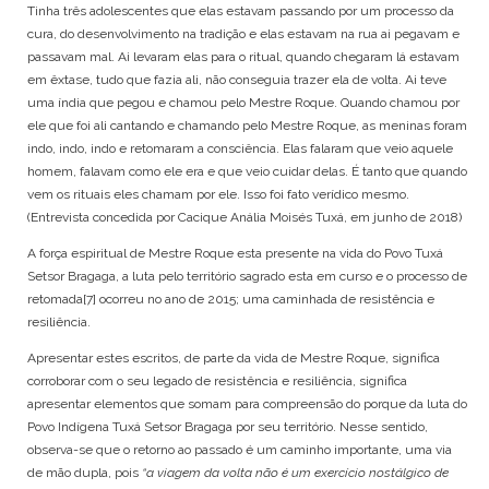
Tinha três adolescentes que elas estavam passando por um processo da
cura, do desenvolvimento na tradição e elas estavam na rua ai pegavam e
passavam mal. Ai levaram elas para o ritual, quando chegaram lá estavam
em êxtase, tudo que fazia ali, não conseguia trazer ela de volta. Ai teve
uma índia que pegou e chamou pelo Mestre Roque. Quando chamou por
ele que foi ali cantando e chamando pelo Mestre Roque, as meninas foram
indo, indo, indo e retomaram a consciência. Elas falaram que veio aquele
homem, falavam como ele era e que veio cuidar delas. É tanto que quando
vem os rituais eles chamam por ele. Isso foi fato verídico mesmo.
(Entrevista concedida por Cacique Anália Moisés Tuxá, em junho de 2018)
A força espiritual de Mestre Roque esta presente na vida do Povo Tuxá
Setsor Bragaga, a luta pelo território sagrado esta em curso e o processo de
retomada
[7]
ocorreu no ano de 2015; uma caminhada de resistência e
resiliência.
Apresentar estes escritos, de parte da vida de Mestre Roque, significa
corroborar com o seu legado de resistência e resiliência, significa
apresentar elementos que somam para compreensão do porque da luta do
Povo Indígena Tuxá Setsor Bragaga por seu território. Nesse sentido,
observa-se que o retorno ao passado é um caminho importante, uma via
de mão dupla, pois
“a viagem da volta não é um exercício nostálgico de