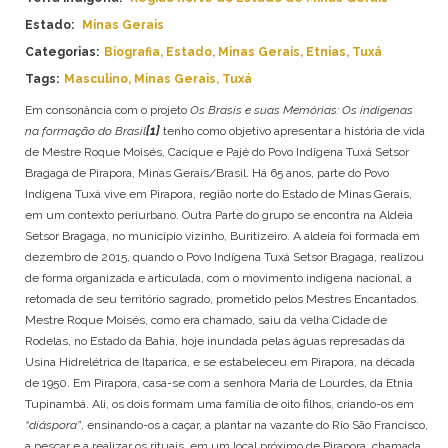
ANAPURU
AMAZONAS
Estado:
Minas Gerais
APINAJÉ
BAHIA
Categorias:
Biografia
,
Estado
,
Minas Gerais
,
Etnias
,
Tuxá
APURINÃ
CEARÁ
Tags:
Masculino
,
Minas Gerais
,
Tuxá
ARANHÍ
ESPÍRITO SANTO
ARARA
Em consonância com o projeto
Os Brasis e suas Memórias: Os indígenas
GOIÁS
ARITI
na formação do Brasil
[1]
tenho como objetivo apresentar a história de vida
MARANHÃO
de Mestre Roque Moisés, Cacique e Pajé do Povo Indígena Tuxá Setsor
ATIKUM
MATO GROSSO
Bragaga de Pirapora, Minas Gerais/Brasil. Há 65 anos, parte do Povo
BORARI
MATO GROSSO DO SUL
Indígena Tuxá vive em Pirapora, região norte do Estado de Minas Gerais,
BORORO
MINAS GERAIS
em um contexto periurbano. Outra Parte do grupo se encontra na Aldeia
BOTOCUDO
PARÁ
Setsor Bragaga, no município vizinho, Buritizeiro. A aldeia foi formada em
FULNIÔ
PARAÍBA
dezembro de 2015, quando o Povo Indígena Tuxá Setsor Bragaga, realizou
GAVIÃO
PARANÁ
de forma organizada e articulada, com o movimento indígena nacional, a
GUAJAJARA
PERNAMBUCO
retomada de seu território sagrado, prometido pelos Mestres Encantados.
GUARANI
PIAUÍ
Mestre Roque Moisés, como era chamado, saiu da velha Cidade de
GUARANI MBYA
Rodelas, no Estado da Bahia, hoje inundada pelas águas represadas da
RIO DE JANEIRO
GUARANI-KAIOWÁ
Usina Hidrelétrica de Itaparica, e se estabeleceu em Pirapora, na década
RIO GRANDE DO NORTE
de 1950. Em Pirapora, casa-se com a senhora Maria de Lourdes, da Etnia
GUEGUÊ
RIO GRANDE DO SUL
Tupinambá. Ali, os dois formam uma família de oito filhos, criando-os em
JURUNA
RONDÔNIA
“diáspora”
, ensinando-os a caçar, a plantar na vazante do Rio São Francisco,
KAIAPÓ
RORAIMA
a pescar e a realizar os rituais, em um local próximo de Pirapora, chamada