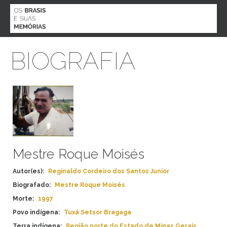
MENU
BIOGRAFIA
O PROJETO
BIOGRAFIAS
AGENDA
ACERVO
PARTICIPE
CONTATO
ESPECIAL COVID 19
Mestre Roque Moisés
Autor(es):
Reginaldo Cordeiro dos Santos Junior
Biografado:
Mestre Roque Moisés
Morte:
1997
ESTADO
Povo indígena:
Tuxá Setsor Bragaga
ALAGOAS
ETNIA
AMAPÁ
Terra indígena:
Região norte do Estado de Minas Gerais