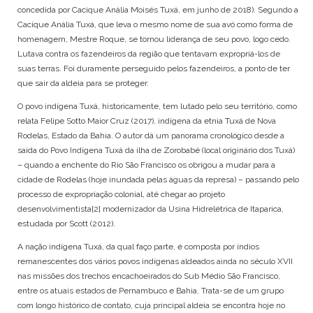
concedida por Cacique Anália Moisés Tuxá, em junho de 2018). Segundo a
Cacique Anália Tuxá, que leva o mesmo nome de sua avó como forma de
homenagem, Mestre Roque, se tornou liderança de seu povo, logo cedo.
Lutava contra os fazendeiros da região que tentavam expropriá-los de
suas terras. Foi duramente perseguido pelos fazendeiros, a ponto de ter
que sair da aldeia para se proteger.
O povo indígena Tuxá, historicamente, tem lutado pelo seu território, como
relata Felipe Sotto Maior Cruz (2017), indígena da etnia Tuxá de Nova
Rodelas, Estado da Bahia. O autor dá um panorama cronológico desde a
saída do Povo Indígena Tuxá da ilha de Zorobabé (local originário dos Tuxá)
– quando a enchente do Rio São Francisco os obrigou a mudar para a
cidade de Rodelas (hoje inundada pelas águas da represa) – passando pelo
processo de expropriação colonial, até chegar ao projeto
desenvolvimentista
[2]
modernizador da Usina Hidrelétrica de Itaparica,
estudada por Scott (2012).
A nação indígena Tuxá, da qual faço parte, é composta por índios
remanescentes dos vários povos indígenas aldeados ainda no século XVII
nas missões dos trechos encachoeirados do Sub Médio São Francisco,
entre os atuais estados de Pernambuco e Bahia. Trata-se de um grupo
com longo histórico de contato, cuja principal aldeia se encontra hoje no