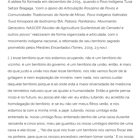
A aldeia foi formada em dezembro de 2015,, quando o Povo Indígena Tuxá
Setsor Bragaga,
“com o apoio da Articulação Rosalino de Povos e
Comunidades Tradicionais do Norte de Minas, Povo Indígena Xakriabá,
Tuxá Kiniopará de Ibotirama/BA, Pataxó, Pankararu, Movimento
Geraizeiro, NASCER (Núcleo de Agricultura Sustentável do Cerrado) e
outros povos”
realizaram de forma organizada e articulada, com o
movimento indígena nacional, a retomada de seu território sagrado
prometido pelos Mestres Encantados (Torres, 2015, 23 nov.).
[…] esse território que nós estamos ocupando, não é um território do
vizinho, é um território do governo, é um território da união, então, é mais
do que justo a união nos doar esse território, nós não vamos fazer de lá
grilagem e nem exploração de minério, nem nada, nós vamos cuidar
daquele território porque é ali onde está a maior diversidade de medicina
de remédios naturais que vai ajudar a humanidade. Então a gente pensa
nisso é no futuro, eu posso até não ver, eu estou lutando, eu acredito na
homologação do território, e se eu não ver meus filhos verão, e nós
estamos lá com a minha irmã, a pajé, lutando, nosso umbigo esta
enterrado lá, nosso umbigo ficou enterrado dentro de uma caixa durante
sessenta e cinco anos, meu pai guardou os nosso umbigos dentro de uma
caixa e ele disse: _ “No dia que nós tiver um território nós vamos fincar ele
na porteira, para que os nossos ancestrais venham tomar conta.” E os nosso