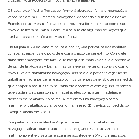
cidades, Nova Rodelas/BA, Ibotirama/BA e Inajá/PE.
O trabalho de Mestre Roque, conforme já abordado, foi na embarcação a
vapor Benjamim Guimarães. Navegando, descendo e subindo o rio São
Francisco, que Mestre Roque encontrou uma forma para ter com o seu
povo, que ficará na Bahia. Cacique Anália relata algumas situações que
ilustram essa estratégia de Mestre Roque.
Ele foi para o Rio de Janeiro, foi para pedir ajuda por causa dos conflitos
com os fazendeiros e o povo dele corria o risco de ser extinto. Como ele
tinha sido ameaçado, ele falou que não queria mais viver lá, ele precisava
de sair de lá (Rodelas – Bahia), mas para ele sair e ter um convívio com o
povo Tuxá era trabalhar na navegação. Assim ele ia poder navegar no rio
trabalhar e não ia perder a relação com os parentes dele. Só que na medida
que o vapor ia até Juazeiro na Bahia ele encontrava com alguns parentes
que subiam o rio para compra madeira, eles compravam madeiras e
desciam de rio abaixo, rio acima. Ai ele entrou na navegação como
marinheiro, trabalhou 40 anos como marinheiro. (Entrevista concedida por
Cacique Anália em 2018)
Boa parte da vida de Mestre Roque gira em torno do trabalho na
navegação, afinal, foram quarenta anos. Segundo Cacique Anália, o
matrimônio entre o seu pai e sua mãe acontece em 1956, um ano após