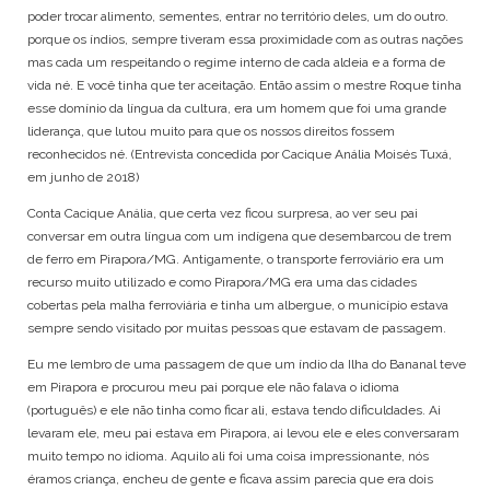
poder trocar alimento, sementes, entrar no território deles, um do outro.
porque os índios, sempre tiveram essa proximidade com as outras nações
mas cada um respeitando o regime interno de cada aldeia e a forma de
vida né. E você tinha que ter aceitação. Então assim o mestre Roque tinha
esse domínio da língua da cultura, era um homem que foi uma grande
liderança, que lutou muito para que os nossos direitos fossem
reconhecidos né. (Entrevista concedida por Cacique Anália Moisés Tuxá,
em junho de 2018)
Conta Cacique Anália, que certa vez ficou surpresa, ao ver seu pai
conversar em outra língua com um indígena que desembarcou de trem
de ferro em Pirapora/MG. Antigamente, o transporte ferroviário era um
recurso muito utilizado e como Pirapora/MG era uma das cidades
cobertas pela malha ferroviária e tinha um albergue, o município estava
sempre sendo visitado por muitas pessoas que estavam de passagem.
Eu me lembro de uma passagem de que um índio da Ilha do Bananal teve
em Pirapora e procurou meu pai porque ele não falava o idioma
(português) e ele não tinha como ficar ali, estava tendo dificuldades. Ai
levaram ele, meu pai estava em Pirapora, ai levou ele e eles conversaram
muito tempo no idioma. Aquilo ali foi uma coisa impressionante, nós
éramos criança, encheu de gente e ficava assim parecia que era dois