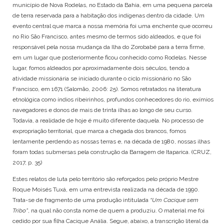
município de Nova Rodelas, no Estado da Bahia, em uma pequena parcela
de terra reservada para a habitação dos indígenas dentro da cidade. Um
evento central que marca a nossa memória foi uma enchente que ocorreu
no Rio São Francisco, antes mesmo de termos sido aldeados, e que foi
responsável pela nossa mudança da Ilha do Zorobabé para a terra firme,
em um lugar que posteriormente ficou conhecido como Rodelas. Nesse
lugar, fomos aldeados por aproximadamente dois séculos, tendo a
atividade missionária se iniciado durante o ciclo missionário no São
Francisco, em 1671 (Salomão, 2006: 25). Somos retratados na literatura
etnológica como índios ribeirinhos, profundos conhecedores do rio, exímios
navegadores e donos de mais de trinta ilhas ao longo de seu curso.
Todavia, a realidade de hoje é muito diferente daquela. No processo de
expropriação territorial, que marca a chegada dos brancos, fomos
lentamente perdendo as nossas terras e, na década de 1980, nossas ilhas
foram todas submersas pela construção da Barragem de Itaparica. (CRUZ,
2017, p. 35)
Estes relatos de luta pelo território são reforçados pelo próprio Mestre
Roque Moisés Tuxá, em uma entrevista realizada na década de 1990.
Trata-se de fragmento de uma produção intitulada
“Um Cacique sem
Tribo”
, na qual não consta nome de quem a produziu. O material me foi
cedido por sua filha Cacique Anália. Segue, abaixo, a transcrição literal da