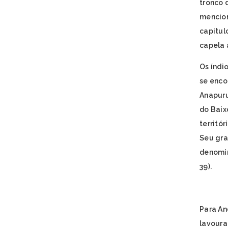
tronco 
mencion
capitul
capela 
Os índi
se enco
Anapuru
do Baix
territó
Seu gra
denomin
39).
Para An
lavoura