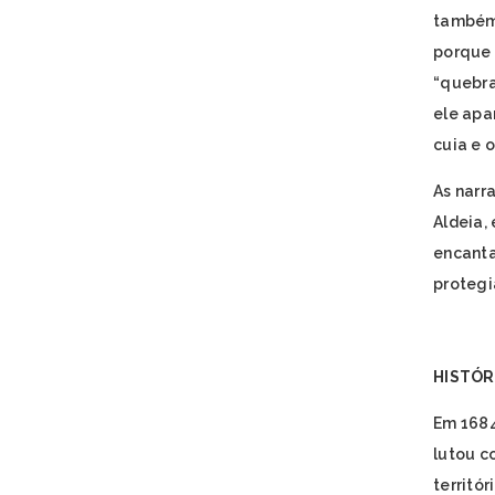
também,
porque 
“quebra
ele apa
cuia e 
As narr
Aldeia,
encanta
protegi
HISTÓR
Em 1684
lutou c
territó