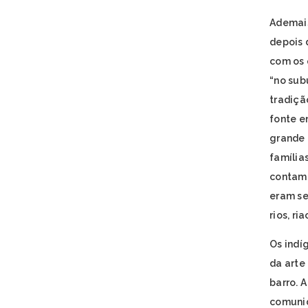
Ademais
depois 
com os 
“no sub
tradiçã
fonte e
grande 
família
contam 
eram se
rios, ri
Os indí
da arte
barro. 
comunid