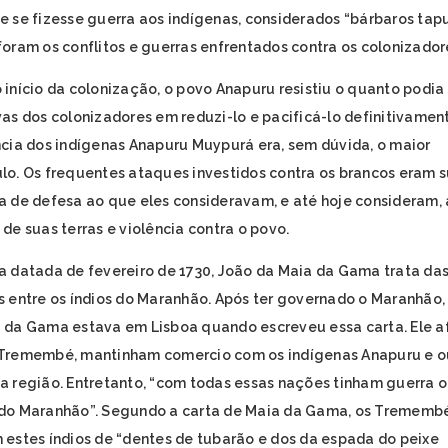
e se fizesse guerra aos indígenas, considerados “bárbaros tapu
foram os conflitos e guerras enfrentados contra os colonizador
 início da colonização, o povo Anapuru resistiu o quanto podia
vas dos colonizadores em reduzi-lo e pacificá-lo definitivamen
ncia dos indígenas Anapuru Muypurá era, sem dúvida, o maior
lo. Os frequentes ataques investidos contra os brancos eram 
a de defesa ao que eles consideravam, e até hoje consideram, 
 de suas terras e violência contra o povo.
a datada de fevereiro de 1730, João da Maia da Gama trata da
s entre os índios do Maranhão. Após ter governado o Maranhão,
 da Gama estava em Lisboa quando escreveu essa carta. Ele a
Tremembé, mantinham comercio com os indígenas Anapuru e o
a região. Entretanto, “com todas essas nações tinham guerra o
do Maranhão”. Segundo a carta de Maia da Gama, os Trememb
 estes índios de “dentes de tubarão e dos da espada do peixe