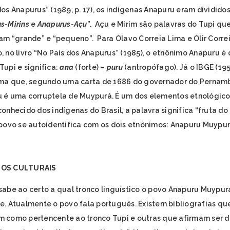
dos Anapurus” (1989, p. 17), os indígenas Anapuru eram dividido
s-Mirins
e
Anapurus-Açu
”. Açu e Mirim são palavras do Tupi qu
cam “grande” e “pequeno”. Para Olavo Correia Lima e Olir Corre
, no livro “No País dos Anapurus” (1985), o etnônimo Anapuru é 
Tupi e significa:
ana
(forte) –
puru
(antropófago). Já o IBGE (195
rma que, segundo uma carta de 1686 do governador do Pernam
 é uma corruptela de Muypurá. É um dos elementos etnológico
onhecido dos indígenas do Brasil, a palavra significa “fruta do r
 povo se autoidentifica com os dois etnônimos: Anapuru Muypur
OS CULTURAIS
sabe ao certo a qual tronco linguístico o povo Anapuru Muypur
e. Atualmente o povo fala português. Existem bibliografias qu
 como pertencente ao tronco Tupi e outras que afirmam ser 