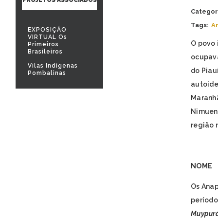
Categor
Tags:
A
EXPOSIÇÃO
VIRTUAL Os
O povo 
Primeiros
Brasileiros
ocupava
Vilas Indígenas
do Piau
Pombalinas
autoide
Maranhã
Nimuen
região n
NOME
Os Anap
período
Muypurá