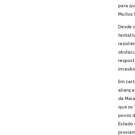
para qu
Muitos 
Desde o
tentati
resistê
obstácu
respost
invasão
Em cart
aliança
da Maia
que os 
povos d
Estado 
proviam