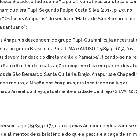
desconhecido, citado como “tapuia”. Narrativas orais locais t
am que era Tupi. Segundo Felipe Costa Silva (2017, p. 43), no
o “Os Índios Anapurus” do seu livro “Matriz de São Bernardo: de
a santuário”:
os Anapurus descendem do grupo Tupi-Guarani, cuja ancestral
ntra no grupo Brasílidas. Para LIMA e AROSO (1989, p. 105), “os
s devem ter descido diretamente o Parnaíba”, fixando-se na r
o Parnaíba, tendo localização compreendida em partes dos atu
rios de São Bernardo, Santa Quitéria, Brejo, Anapurus e Chapadi
nde reduto, a Nação dos Anapurus, era localizado no lugar
ado Arraial do Brejo, atualmente a cidade de Brejo (SILVA, 2017
derson Lago (1989, p. 17), os indígenas Anapuru dedicavam-se 
 de alimentos de subsistência do que à pesca e à caça de anim