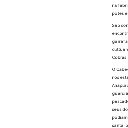
na fabr
potes e
São con
encontr
garrafa
cultuam
Cobras 
O Cabeç
nos est
Anapuru
guardiã
pescado
seus do
podiam 
santa, 