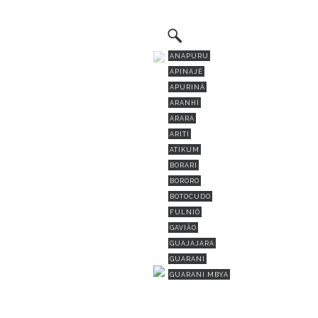
ANAPURU
APINAJÉ
APURINÃ
ARANHÍ
ARARA
ARITI
ATIKUM
BORARI
BORORO
BOTOCUDO
FULNIÔ
GAVIÃO
GUAJAJARA
GUARANI
GUARANI MBYA
GUARANI-KAIOWÁ
GUEGUÊ