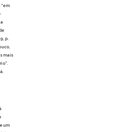
s “em
PIPIPÃ
POTIGUARA
e
TABAJARA
ia
TAMOIOS
de
TAPIRAPÉ
9, p.
TARIANA
TEMIMINÓ
buco,
TENETEHARA
s mais
TERENA
io”.
TIKUNA
TRUKÁ
á.
TUPINAMBÁ
TUXÁ
WAPICHANA
WASSU COCAL
XAVANTE
á
XOKLENG
XUKURU
e
XUKURU-KARIRI
de um