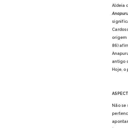
Aldeia 
Anapuru
signifi
Cardoso
origem 
86) afi
Anapuru
antigo c
Hoje, o
ASPECT
Não se 
pertenc
apontam