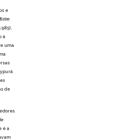
os e
irim
1985),
o à
rre uma
uma
ersas
uypurá
ões
as de
cedores
de
e é a
havam