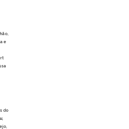
JURUNA
KAIAPÓ
KAINGANG
KAMBEBA
KANELA
hão,
KAPINAWÁ
KARAJÁ
a e
KARIRI SAPUYÁ
KOKAMA
rt
KRAÔ
KRENAK
ssa
KRENYÊ
KRĨKATI
MANAÓ
MARUBO
MUNDURUKU
PANKARÁ
PANKARARU
s do
PATAXÓ
u,
PATAXÓ HÃ HÃ HÃE
ejo,
PAUMARI