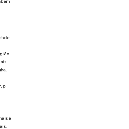
ambém
idade
egião
ais
nha.
, p.
mais à
ais.