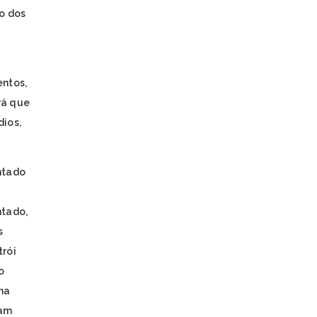
o dos
ntos,
rá que
dios,
ntado
tado,
s
trói
o
na
tam