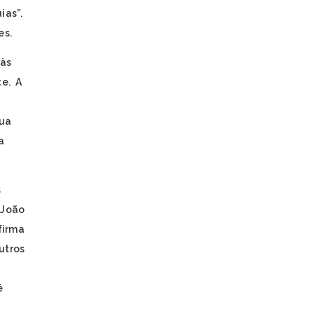
ias”.
es.
 às
te. A
sua
a
s
 João
firma
utros
é