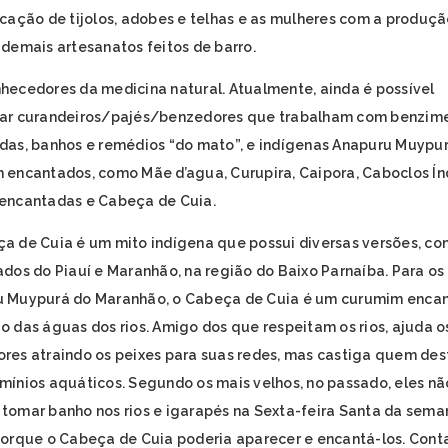
icação de tijolos, adobes e telhas e as mulheres com a produçã
 demais artesanatos feitos de barro.
hecedores da medicina natural. Atualmente, ainda é possível
ar curandeiros/pajés/benzedores que trabalham com benzime
das, banhos e remédios “do mato”, e indígenas Anapuru Muypu
 encantados, como Mãe d’agua, Curupira, Caipora, Caboclos Ín
encantadas e Cabeça de Cuia.
a de Cuia é um mito indígena que possui diversas versões, co
ados do Piauí e Maranhão, na região do Baixo Parnaíba. Para os
 Muypurá do Maranhão, o Cabeça de Cuia é um curumim encan
o das águas dos rios. Amigo dos que respeitam os rios, ajuda o
res atraindo os peixes para suas redes, mas castiga quem des
mínios aquáticos. Segundo os mais velhos, no passado, eles nã
tomar banho nos rios e igarapés na Sexta-feira Santa da sema
porque o Cabeça de Cuia poderia aparecer e encantá-los. Con