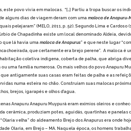
, este povo vivia em malocas. “[…] Partiu a tropa buscar os índi
de alguns dias de viagem deram com uma
maloca de Anapuru-M
quais pelejaram” (MELO, 2011, p. 52). Segundo Lima e Cardoso (
úrbio de Chapadinha existe um local denominado Aldeia, devid
o que lá havia uma
maloca de Anapurus
” e que neste lugar “co
ncachoeirada, que certamente era brejo perene”. A maloca é 
habitação coletiva indígena, coberta de palha, que abriga div
s ou uma família numerosa. Os mais velhos do povo Anapuru M
que antigamente suas casas eram feitas de palha e as refeiç
rvidas numa esteira no chão. Construíam suas malocas próxim
achos, brejos, igarapés e olhos d’agua.
genas Anapuru Anapuru Muypurá eram exímios oleiros e conhe
 da cerâmica, produziam potes, aguidás, quartinhas e panelas 
A “Olaria velha” do aldeamento Brejo dos Anapurus era onde hoj
ade Olaria, em Brejo – MA. Naquela época, os homens trabal