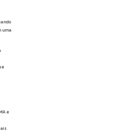
é
uando
om uma
o
ue
 MA e
iais