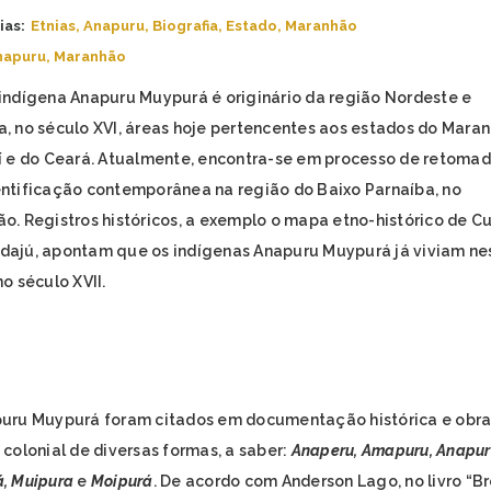
ias:
Etnias
,
Anapuru
,
Biografia
,
Estado
,
Maranhão
napuru
,
Maranhão
indígena Anapuru Muypurá é originário da região Nordeste e
, no século XVI, áreas hoje pertencentes aos estados do Maran
í e do Ceará. Atualmente, encontra-se em processo de retomad
ntificação contemporânea na região do Baixo Parnaíba, no
o. Registros históricos, a exemplo o
mapa etno-histórico de Cu
dajú
, apontam que os indígenas Anapuru Muypurá já viviam ne
o século XVII.
uru Muypurá foram citados em documentação histórica e obra
 colonial de diversas formas, a saber:
Anaperu
, Amapuru, Anapur
, Muipura
e
Moipurá
. De acordo com Anderson Lago, no livro “Br