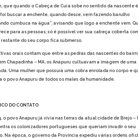
 que quando o Cabeça de Cuia sobe no sentido da nascente 
foi buscar a enchente, quando desce, vem fazendo barulho
ndo cumbuca na água”, avisando que logo a enchente vem. Q
rece para as pessoas, só é possível ver sua cabeça coberta c
o restante do seu corpo fica submerso.
ativas orais contam que entre as pedras das nascentes do bairr
 em Chapadinha – MA, os Anapuru cultuavam a imagem de uma
da. Uma mulher que possuía uma cobra enrolada no corpo e q
a o povo Anapuru de todos os males da humanidade.
ICO DO CONTATO
, o povo Anapuru já vivia nas terras da atual cidade de Brejo –
ontra os colonizadores portugueses que queriam invadir o seu
rio. Na época, o governo da Província expediu várias ordens ofic