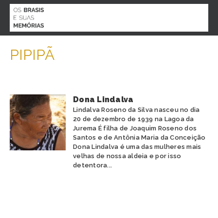
MENU
PIPIPÃ
O PROJETO
BIOGRAFIAS
AGENDA
ACERVO
Dona Lindalva
PARTICIPE
Lindalva Roseno da Silva nasceu no dia
CONTATO
20 de dezembro de 1939 na Lagoa da
Jurema É filha de Joaquim Roseno dos
ESPECIAL COVID 19
Santos e de Antônia Maria da Conceição
Dona Lindalva é uma das mulheres mais
velhas de nossa aldeia e por isso
detentora...
ESTADO
ALAGOAS
ETNIA
AMAPÁ