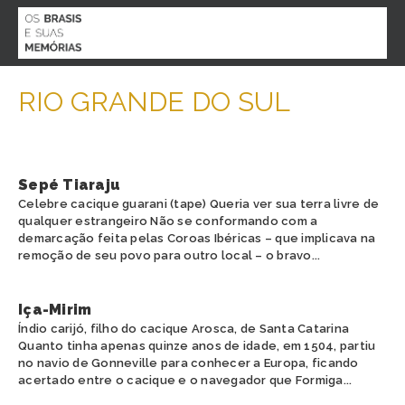
MENU
RIO GRANDE DO SUL
O PROJETO
BIOGRAFIAS
AGENDA
ACERVO
Sepé Tiaraju
PARTICIPE
Celebre cacique guarani (tape) Queria ver sua terra livre de
CONTATO
qualquer estrangeiro Não se conformando com a
demarcação feita pelas Coroas Ibéricas – que implicava na
ESPECIAL COVID 19
remoção de seu povo para outro local – o bravo...
Iça-Mirim
Índio carijó, filho do cacique Arosca, de Santa Catarina
Quanto tinha apenas quinze anos de idade, em 1504, partiu
ESTADO
no navio de Gonneville para conhecer a Europa, ficando
acertado entre o cacique e o navegador que Formiga...
ALAGOAS
ETNIA
AMAPÁ