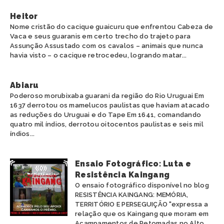
ANAPURU
AMAZONAS
Heitor
APINAJÉ
BAHIA
Nome cristão do cacique guaicuru que enfrentou Cabeza de
APURINÃ
CEARÁ
Vaca e seus guaranis em certo trecho do trajeto para
ARANHÍ
ESPÍRITO SANTO
Assunção Assustado com os cavalos – animais que nunca
ARARA
havia visto – o cacique retrocedeu, logrando matar...
GOIÁS
ARITI
MARANHÃO
ATIKUM
MATO GROSSO
Abiaru
BORARI
MATO GROSSO DO SUL
Poderoso morubixaba guarani da região do Rio Uruguai Em
BORORO
MINAS GERAIS
1637 derrotou os mamelucos paulistas que haviam atacado
BOTOCUDO
PARÁ
as reduções do Uruguai e do Tape Em 1641, comandando
FULNIÔ
quatro mil índios, derrotou oitocentos paulistas e seis mil
PARAÍBA
índios...
GAVIÃO
PARANÁ
GUAJAJARA
PERNAMBUCO
GUARANI
PIAUÍ
Ensaio Fotográfico: Luta e
GUARANI MBYA
RIO DE JANEIRO
Resistência Kaingang
GUARANI-KAIOWÁ
RIO GRANDE DO NORTE
O ensaio fotográfico disponível no blog
GUEGUÊ
RIO GRANDE DO SUL
RESISTÊNCIA KAINGANG: MEMÓRIA,
JURUNA
TERRITÓRIO E PERSEGUIÇÃO "expressa a
RONDÔNIA
relação que os Kaingang que moram em
KAIAPÓ
RORAIMA
Acampamentos de Retomadas no Alto