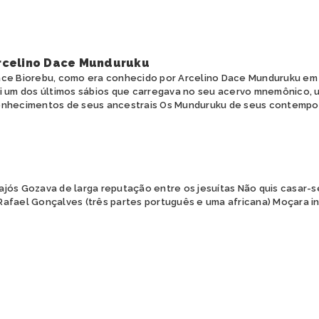
rcelino Dace Munduruku
ce Biorebu, como era conhecido por Arcelino Dace Munduruku em 
i um dos últimos sábios que carregava no seu acervo mnemônico, 
nhecimentos de seus ancestrais Os Munduruku de seus contempor
ajós Gozava de larga reputação entre os jesuítas Não quis casar-
Rafael Gonçalves (três partes português e uma africana) Moçara inst