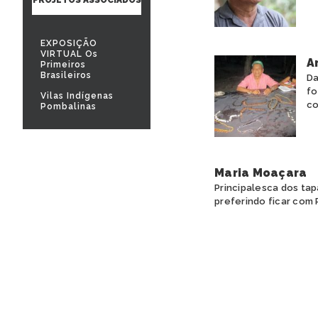
EXPOSIÇÃO
VIRTUAL Os
A
Primeiros
Brasileiros
Da
fo
Vilas Indígenas
co
Pombalinas
Maria Moaçara
Principalesca dos tap
preferindo ficar com 