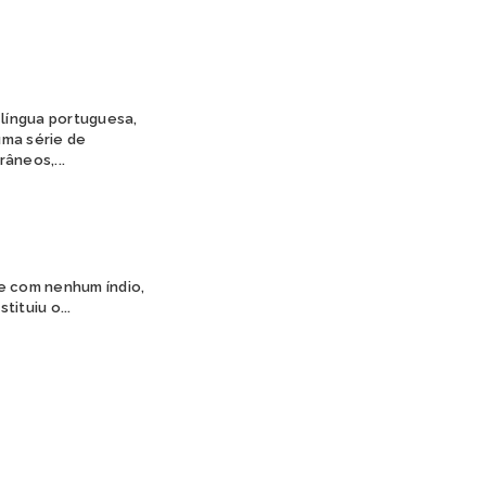
JURUNA
KAIAPÓ
KAINGANG
KAMBEBA
KANELA
língua portuguesa,
KAPINAWÁ
uma série de
KARAJÁ
âneos,...
KARIRI SAPUYÁ
KOKAMA
KRAÔ
KRENAK
KRENYÊ
se com nenhum índio,
KRĨKATI
ituiu o...
MANAÓ
MARUBO
MUNDURUKU
PANKARÁ
PANKARARU
PATAXÓ
PATAXÓ HÃ HÃ HÃE
PAUMARI