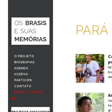
PARÁ
C
O PROJETO
p
BIOGRAFIAS
RE
AGENDA
Bo
ACERVO
de
PARTICIPE
CONTATO
ESPECIAL COVID
A
19
Am
te
gr
PROJETOS ASSOCIADOS