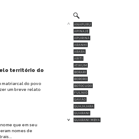
ANAPURU
APINAJÉ
APURINÃ
ARANHÍ
ARARA
ARITI
ATIKUM
elo território do
BORARI
BORORO
m matriarcal do povo
BOTOCUDO
azer um breve relato
FULNIÔ
GAVIÃO
GUAJAJARA
GUARANI
GUARANI MBYA
, nome que em seu
GUARANI-KAIOWÁ
s eram nomes de
GUEGUÊ
ais...