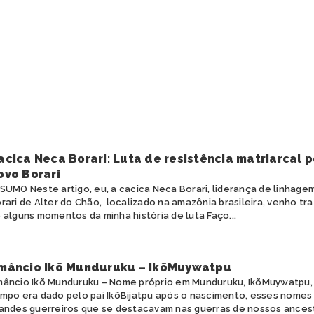
acica Neca Borari: Luta de resistência matriarcal p
ovo Borari
SUMO Neste artigo, eu, a cacica Neca Borari, liderança de linhage
rari de Alter do Chão, localizado na amazônia brasileira, venho tr
 alguns momentos da minha história de luta Faço...
mâncio Ikõ Munduruku – IkõMuywatpu
âncio Ikõ Munduruku – Nome próprio em Munduruku, IkõMuywatpu
mpo era dado pelo pai IkõBijatpu após o nascimento, esses nome
andes guerreiros que se destacavam nas guerras de nossos ancestr