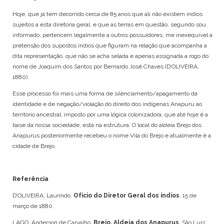
POTIGUARA
Hoje, que já tem decorrido cerca de 85 anos que ali não existem índios
TABAJARA
sujeitos a esta diretoria geral, e que as terras em questão, segundo sou
TAMOIOS
informado, pertencem legalmente a outros possuidores, me inexequível a
TAPIRAPÉ
pretensão dos supostos índios que figuram na relação que acompanha a
TARIANA
dita representação, que não se acha selada e apenas assignada a rogo do
TEMIMINÓ
nome de Joaquim dos Santos por Bernardo José Chaves (D’OLIVEIRA,
1880).
TENETEHARA
TERENA
Esse processo foi mais uma forma de silenciamento/apagamento da
TIKUNA
identidade e de negação/violação do direito dos indígenas Anapuru ao
TRUKÁ
território ancestral, imposto por uma lógica colonizadora, que até hoje é a
TUPINAMBÁ
base da nossa sociedade, está na estrutura. O local do aldeia Brejo dos
TUXÁ
Anapurus posteriormente recebeu o nome Vila do Brejo e atualmente é a
cidade de Brejo.
WAPICHANA
WASSU COCAL
XAVANTE
Referência
XOKLENG
XUKURU
D’OLIVEIRA, Laurindo.
Ofício do Diretor Geral dos índios
, 15 de
XUKURU-KARIRI
março de 1880.
LAGO, Anderson de Carvalho.
Brejo, Aldeia dos Anapurus
. São Luís: