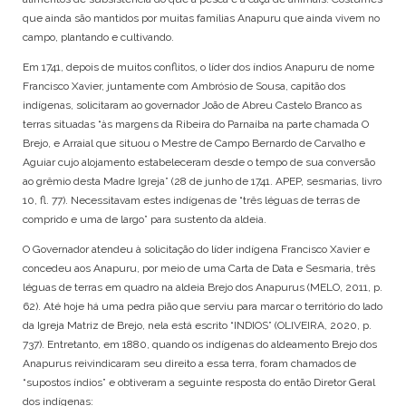
KAINGANG
SANTA CATARINA
que ainda são mantidos por muitas famílias Anapuru que ainda vivem no
KAMBEBA
SÃO PAULO
campo, plantando e cultivando.
KANELA
TOCANTINS
Em 1741, depois de muitos conflitos, o líder dos índios Anapuru de nome
KAPINAWÁ
Francisco Xavier, juntamente com Ambrósio de Sousa, capitão dos
KARAJÁ
indígenas, solicitaram ao governador João de Abreu Castelo Branco as
KARIRI SAPUYÁ
terras situadas “às margens da Ribeira do Parnaíba na parte chamada O
KOKAMA
Brejo, e Arraial que situou o Mestre de Campo Bernardo de Carvalho e
KRAÔ
Aguiar cujo alojamento estabeleceram desde o tempo de sua conversão
KRENAK
ao grêmio desta Madre Igreja” (28 de junho de 1741. APEP, sesmarias, livro
KRENYÊ
10, fl. 77). Necessitavam estes indígenas de “três léguas de terras de
KRĨKATI
comprido e uma de largo” para sustento da aldeia.
MANAÓ
O Governador atendeu à solicitação do líder indígena Francisco Xavier e
MARUBO
concedeu aos Anapuru, por meio de uma Carta de Data e Sesmaria, três
MUNDURUKU
léguas de terras em quadro na aldeia Brejo dos Anapurus (MELO, 2011, p.
PANKARÁ
62). Até hoje há uma pedra pião que serviu para marcar o território do lado
PANKARARU
da Igreja Matriz de Brejo, nela está escrito “INDIOS” (OLIVEIRA, 2020, p.
PATAXÓ
737). Entretanto, em 1880, quando os indígenas do aldeamento Brejo dos
PATAXÓ HÃ HÃ HÃE
Anapurus reivindicaram seu direito a essa terra, foram chamados de
PAUMARI
“supostos índios” e obtiveram a seguinte resposta do então Diretor Geral
PIPIPÃ
dos indígenas: