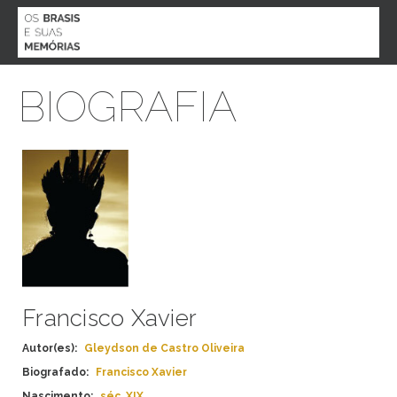
MENU
BIOGRAFIA
O PROJETO
BIOGRAFIAS
AGENDA
ACERVO
PARTICIPE
CONTATO
ESPECIAL COVID 19
Francisco Xavier
Autor(es):
Gleydson de Castro Oliveira
ESTADO
Biografado:
Francisco Xavier
ALAGOAS
ETNIA
AMAPÁ
Nascimento:
séc. XIX