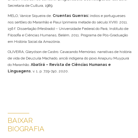
Secretaria de Cultura, 1989.
MELO, Vanice Siqueira de.
Cruentas Guerras:
índios e portugueses
nos sertões do Maranhão e Piauí (primeira metade do século XVIII). 2011.
156 f. Dissertação (Mestrado) – Universidade Federal do Pará, Instituto de
Filosofia e Ciências Humanas, Belém, 2011. Programa de Pós-Graduação
em História Social da Amazônia.
OLIVEIRA, Gleydson de Castro. Cavacando Memórias: narrativas de história
de vida de Deuzuila Machado, anciã indígena do povo Anapuru Muypurá
do Maranhão.
Abatirá – Revista de Ciências Humanas e
Linguagens
, v. 1, p. 729-740, 2020.
BAIXAR
BIOGRAFIA