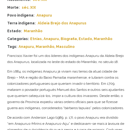
ANAPURU
AMAZONAS
Morte:
séc. XIX
APINAJÉ
BAHIA
Povo indígena:
Anapuru
APURINÃ
CEARÁ
Terra indígena:
Aldeia Brejo dos Anapurus
ARANHÍ
ESPÍRITO SANTO
Estado:
Maranhão
ARARA
GOIÁS
ARITI
Categorias:
Etnias
,
Anapuru
,
Biografia
,
Estado
,
Maranhão
MARANHÃO
ATIKUM
MATO GROSSO
Tags:
Anapuru
,
Maranhão
,
Masculino
BORARI
MATO GROSSO DO SUL
Francisco Xavier foi um dos líderes dos indígenas Anapuru da Aldeia Brejo
BORORO
MINAS GERAIS
dos Anapurus, localizada no leste do estado do Maranhão, no século 18.
BOTOCUDO
PARÁ
Em 1684, os indígenas Anapuru já viviam nas terras da atual cidade de
FULNIÔ
PARAÍBA
Brejo – MA e região do Baixo Parnaíba maranhense, e lutaram contra os
GAVIÃO
PARANÁ
colonizadores portugueses que queriam invadir o território. Em 1709,
GUAJAJARA
PERNAMBUCO
mataram o povoador português Manuel dos Santos e outros seis ajudantes
GUARANI
PIAUÍ
que queriam catequizá-los, impor a cultura dos invasores. Desde então, o
GUARANI MBYA
RIO DE JANEIRO
governo da Província expediu várias ordens oficiais para que se fizesse
GUARANI-KAIOWÁ
RIO GRANDE DO NORTE
guerra aos indígenas, considerados “bárbaros tapuias” pelos colonizadores.
GUEGUÊ
RIO GRANDE DO SUL
De acordo com Anderson Lago (1989, p. 17), o povo Anapuru era dividido
JURUNA
RONDÔNIA
“em Anapurus-Mirins e Anapurus-Açu” e dedicavam-se mais à lavoura de
KAIAPÓ
RORAIMA
alimentos de subsistência do que à pesca e à caça de animais. Costumes