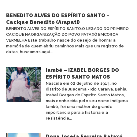
KAINGANG
SANTA CATARINA
KAMBEBA
SÃO PAULO
BENEDITO ALVES DO ESPÍRITO SANTO –
KANELA
TOCANTINS
Cacique Benedito (Arapati)
KAPINAWÁ
BENEDITO ALVES DO ESPÍRITO SANTO:O LEGADO DO PRIMEIRO
KARAJÁ
CACIQUE NAORGANIZAÇÃO DO POVO PATAXÓ EMCOROA
KARIRI SAPUYÁ
VERMELHA Este trabalho nasce do desejo de honrar a
KOKAMA
memória de quem abriu caminhos Mais que um registro de
KRAÔ
datas, buscamos aqui...
KRENAK
KRENYÊ
Iambé – IZABEL BORGES DO
KRĨKATI
ESPÍRITO SANTO MATOS
MANAÓ
Nascida em 02 de julho de 1913, no
MARUBO
distrito de Juacema - Rio Caraíva, Bahia,
MUNDURUKU
Izabel Borges do Espírito Santo Matos,
PANKARÁ
mais conhecida pelo seu nome indígena
Iambé, foi uma mulher de grande
PANKARARU
importância para a história e a
PATAXÓ
resistência...
PATAXÓ HÃ HÃ HÃE
PAUMARI
PIPIPÃ
Dona Josefa Ferreira Pataxó