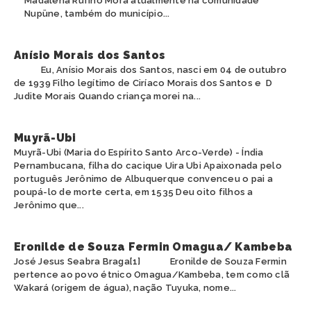
Madalena Rufino Mora atualmente na comunidade
Nupüne, também do município...
Anísio Morais dos Santos
Eu, Anísio Morais dos Santos, nasci em 04 de outubro
de 1939 Filho legítimo de Ciríaco Morais dos Santos e D
Judite Morais Quando criança morei na...
Muyrã-Ubi
Muyrã-Ubi (Maria do Espírito Santo Arco-Verde) - Índia
Pernambucana, filha do cacique Uira Ubi Apaixonada pelo
português Jerônimo de Albuquerque convenceu o pai a
poupá-lo de morte certa, em 1535 Deu oito filhos a
Jerônimo que...
Eronilde de Souza Fermin Omagua/ Kambeba
José Jesus Seabra Braga[1] Eronilde de Souza Fermin
pertence ao povo étnico Omagua/Kambeba, tem como clã
Wakará (origem de água), nação Tuyuka, nome...