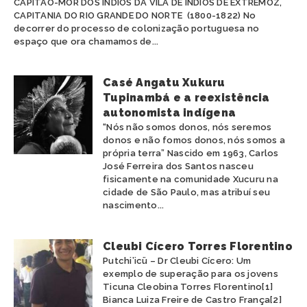
CAPITÃO-MOR DOS ÍNDIOS DA VILA DE ÍNDIOS DE EXTREMOZ,
CAPITANIA DO RIO GRANDE DO NORTE (1800-1822) No
decorrer do processo de colonização portuguesa no
espaço que ora chamamos de...
Casé Angatu Xukuru
Tupinambá e a reexistência
autonomista indígena
“Nós não somos donos, nós seremos
donos e não fomos donos, nós somos a
própria terra” Nascido em 1963, Carlos
José Ferreira dos Santos nasceu
fisicamente na comunidade Xucuru na
cidade de São Paulo, mas atribuí seu
nascimento...
Cleubi Cícero Torres Florentino
Putchi’icü – Dr Cleubi Cícero: Um
exemplo de superação para os jovens
Ticuna Cleobina Torres Florentino[1]
Bianca Luiza Freire de Castro França[2]