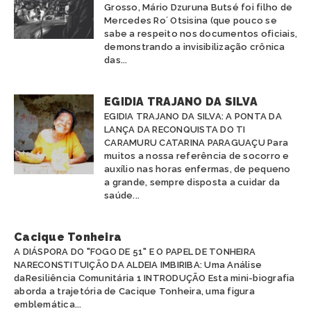
Grosso, Mário Dzuruna Butsé foi filho de
ANAPURU
AMAZONAS
Mercedes Ro´ Otsisina (que pouco se
APINAJÉ
BAHIA
sabe a respeito nos documentos oficiais,
APURINÃ
CEARÁ
demonstrando a invisibilização crônica
ARANHÍ
das...
ESPÍRITO SANTO
ARARA
GOIÁS
ARITI
MARANHÃO
EGIDIA TRAJANO DA SILVA
ATIKUM
MATO GROSSO
EGIDIA TRAJANO DA SILVA: A PONTA DA
BORARI
MATO GROSSO DO SUL
LANÇA DA RECONQUISTA DO TI
BORORO
MINAS GERAIS
CARAMURU CATARINA PARAGUAÇU Para
BOTOCUDO
muitos a nossa referência de socorro e
PARÁ
auxílio nas horas enfermas, de pequeno
FULNIÔ
PARAÍBA
a grande, sempre disposta a cuidar da
GAVIÃO
PARANÁ
saúde...
GUAJAJARA
PERNAMBUCO
GUARANI
PIAUÍ
GUARANI MBYA
Cacique Tonheira
RIO DE JANEIRO
GUARANI-KAIOWÁ
A DIÁSPORA DO "FOGO DE 51" E O PAPEL DE TONHEIRA
RIO GRANDE DO NORTE
NARECONSTITUIÇÃO DA ALDEIA IMBIRIBA: Uma Análise
GUEGUÊ
RIO GRANDE DO SUL
daResiliência Comunitária 1 INTRODUÇÃO Esta mini-biografia
JURUNA
RONDÔNIA
aborda a trajetória de Cacique Tonheira, uma figura
KAIAPÓ
RORAIMA
emblemática...