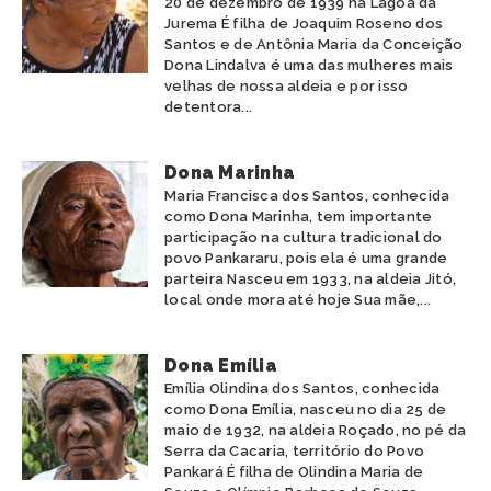
20 de dezembro de 1939 na Lagoa da
Jurema É filha de Joaquim Roseno dos
Santos e de Antônia Maria da Conceição
Dona Lindalva é uma das mulheres mais
velhas de nossa aldeia e por isso
detentora...
Dona Marinha
Maria Francisca dos Santos, conhecida
como Dona Marinha, tem importante
participação na cultura tradicional do
povo Pankararu, pois ela é uma grande
parteira Nasceu em 1933, na aldeia Jitó,
local onde mora até hoje Sua mãe,...
Dona Emília
Emília Olindina dos Santos, conhecida
como Dona Emília, nasceu no dia 25 de
maio de 1932, na aldeia Roçado, no pé da
Serra da Cacaria, território do Povo
Pankará É filha de Olindina Maria de