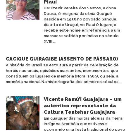
Piauí
Deulzenir Pereira dos Santos, a dona
Deusa, é indígena da etnia Gueguê
nascida em 1958 no povoado Sangue,
distrito de Uruçuí, no Piauí O lugarejo
recebe este nome em referência a um
massacre sofrido por índios no século
XVIII,...
CACIQUE GUIRAGIBE (ASSENTO DE PÁSSARO)
A história do Brasil se estrutura a partir da celebração de
heróis nacionais, episódios marcantes, monumentos, que
constituem os lugares de memória (Nora, 1989), ou seja, a
memória nacional Na historiografia dos primeiros séculos...
Vicente Ramú’i Guajajara – um
autêntico representante da
Cultura Tentehar Guajajara
Em qualquer das muitas aldeias da Terra
Indígena Araribóia queestivesse
ocorrendo uma festa tradicional do povo