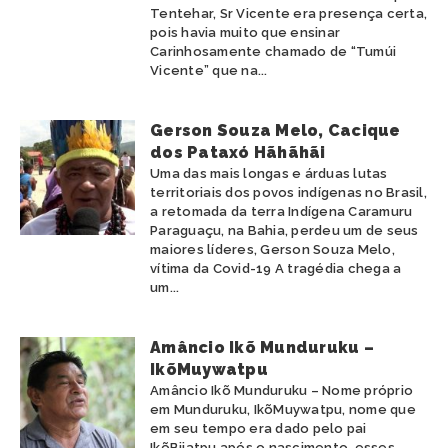
Tentehar, Sr Vicente era presença certa,
pois havia muito que ensinar
Carinhosamente chamado de “Tumúi
Vicente” que na...
Gerson Souza Melo, Cacique
dos Pataxó Hãhãhãi
Uma das mais longas e árduas lutas
territoriais dos povos indígenas no Brasil,
a retomada da terra Indígena Caramuru
Paraguaçu, na Bahia, perdeu um de seus
maiores líderes, Gerson Souza Melo,
vítima da Covid-19 A tragédia chega a
um...
Amâncio Ikõ Munduruku –
IkõMuywatpu
Amâncio Ikõ Munduruku – Nome próprio
em Munduruku, IkõMuywatpu, nome que
em seu tempo era dado pelo pai
IkõBijatpu após o nascimento, esses