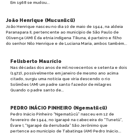
Em 1968 se mudou...
João Henrique (Mucunücü)
João Henrique nasceu no dia 10 de maio de 1944, na aldeia
Paranapara II, pertencente ao município de São Paulo de
Olivença (AM) É da etnia indígena Tikuna, é parteiro e filho
do senhor Nilo Henrique e de Luciana Maria, ambos também...
Felisberto Maurício
Nas décadas dos anos de mil novecentos e setenta e dois
(1972), possivelmente em janeiro de mesmo ano acima
citado, surgiu uma notícia que viria descendo o rio
Solimões (AM) um padre santo fazedor de milagres
Quando o padre santo de...
PEDRO INÁCIO PINHEIRO (Ngematücü)
Pedro Inácio Pinheiro “Ngematücü” nasceu em 12 de
fevereiro de 1944, no igarapé na cabeceira do “Tunetü”,
Évare I, “Igarapé da derrubada” São Jerônimo que
pertence ao município de Tabatinga (AM) Pedro Inácio...