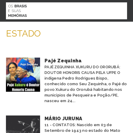
MENU
ESTADO
O PROJETO
BIOGRAFIAS
AGENDA
ACERVO
Pajé Zequinha
PARTICIPE
PAJÉ ZEQUINHA XUKURU DO ORORUBÁ:
CONTATO
DOUTOR HONORIS CAUSA PELA UFPE O
indígena Pedro Rodrigues Bispo,
ESPECIAL COVID 19
conhecido como Seu Zequinha, o Pajé do
povo Xukuru do Ororubá habitando nos
municípios de Pesqueira e Poção/PE,
nasceu em 24...
ESTADO
MÁRIO JURUNA
11 - CONTATOS: Nascido em 03 de
ALAGOAS
ETNIA
Setembro de 1943 no estado do Mato
AMAPÁ