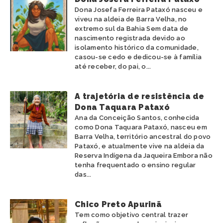
POTIGUARA
Dona Josefa Ferreira Pataxó nasceu e
viveu na aldeia de Barra Velha, no
TABAJARA
extremo sul da Bahia Sem data de
TAMOIOS
nascimento registrada devido ao
TAPIRAPÉ
isolamento histórico da comunidade,
TARIANA
casou-se cedo e dedicou-se à família
TEMIMINÓ
até receber, do pai, o...
TENETEHARA
TERENA
A trajetória de resistência de
TIKUNA
Dona Taquara Pataxó
TRUKÁ
Ana da Conceição Santos, conhecida
TUPINAMBÁ
como Dona Taquara Pataxó, nasceu em
TUXÁ
Barra Velha, território ancestral do povo
WAPICHANA
Pataxó, e atualmente vive na aldeia da
Reserva Indígena da Jaqueira Embora não
WASSU COCAL
tenha frequentado o ensino regular
XAVANTE
das...
XOKLENG
XUKURU
XUKURU-KARIRI
Chico Preto Apurinã
Tem como objetivo central trazer