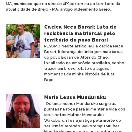
MA, município que no século XIX pertencia ao território da
atual cidade de Brejo - MA, antigo aldeamento Brejo...
Cacica Neca Borari: Luta de
resistência matriarcal pelo
território do povo Borari
RESUMO Neste artigo, eu, a cacica Neca
Borari, liderança de linhagem matriarcal
do povo Borari de Alter do Chão,
localizado na amazônia brasileira, venho
trazer um breve relato de alguns
momentos da minha história de luta
Faço...
Maria Leusa Munduruku
De uma mulher Munduruku surgiu as
plantas na roça para alimentar a vida dos
seus netos Mulher Munduruku
Wakoborũn fez a justiça pela morte do
seu irmão artesão Wakorempu Mulher
Munduruku virou peixe por perder o seu