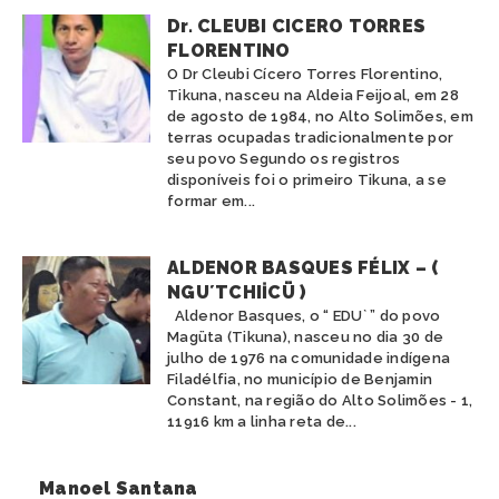
Dr. CLEUBI CICERO TORRES
FLORENTINO
O Dr Cleubi Cícero Torres Florentino,
Tikuna, nasceu na Aldeia Feijoal, em 28
de agosto de 1984, no Alto Solimões, em
terras ocupadas tradicionalmente por
seu povo Segundo os registros
disponíveis foi o primeiro Tikuna, a se
formar em...
ALDENOR BASQUES FÉLIX – (
NGU´TCHIİCÜ )
Aldenor Basques, o “ EDU` ” do povo
Magüta (Tikuna), nasceu no dia 30 de
julho de 1976 na comunidade indígena
Filadélfia, no município de Benjamin
Constant, na região do Alto Solimões - 1,
11916 km a linha reta de...
Manoel Santana