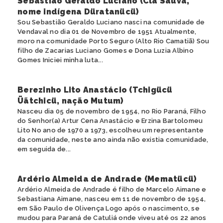
Sebastião Geraldo Luciano (Clã Saúva,
nome indígena Düratanücü)
Sou Sebastião Geraldo Luciano nasci na comunidade de
Vendaval no dia 01 de Novembro de 1951 Atualmente,
moro na comunidade Porto Seguro (Alto Rio Camatiã) Sou
filho de Zacarias Luciano Gomes e Dona Luzia Albino
Gomes Iniciei minha luta...
Berezinho Lito Anastácio (Tchigücü
Üãtchicü, nação Mutum)
Nasceu dia 05 de novembro de 1954, no Rio Paraná, Filho
do Senhor(a) Artur Cena Anastácio e Erzina Bartolomeu
Lito No ano de 1970 a 1973, escolheu um representante
da comunidade, neste ano ainda não existia comunidade,
em seguida de...
Ardério Almeida de Andrade (Mematücü)
Ardério Almeida de Andrade é filho de Marcelo Aimane e
Sebastiana Aimane, nasceu em 11 de novembro de 1954,
em São Paulo de Olivença Logo após o nascimento, se
mudou para Paraná de Catuliá onde viveu até os 22 anos