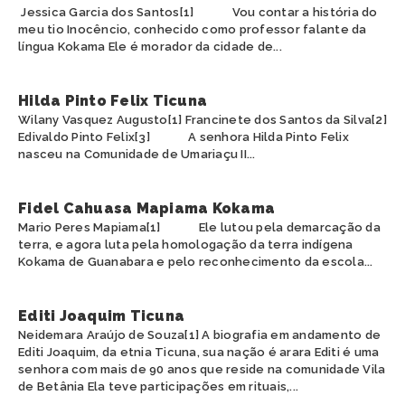
Jessica Garcia dos Santos[1] Vou contar a história do
meu tio Inocêncio, conhecido como professor falante da
língua Kokama Ele é morador da cidade de...
Hilda Pinto Felix Ticuna
Wilany Vasquez Augusto[1] Francinete dos Santos da Silva[2]
Edivaldo Pinto Felix[3] A senhora Hilda Pinto Felix
nasceu na Comunidade de Umariaçu II...
Fidel Cahuasa Mapiama Kokama
Mario Peres Mapiama[1] Ele lutou pela demarcação da
terra, e agora luta pela homologação da terra indígena
Kokama de Guanabara e pelo reconhecimento da escola...
Editi Joaquim Ticuna
Neidemara Araújo de Souza[1] A biografia em andamento de
Editi Joaquim, da etnia Ticuna, sua nação é arara Editi é uma
senhora com mais de 90 anos que reside na comunidade Vila
de Betânia Ela teve participações em rituais,...