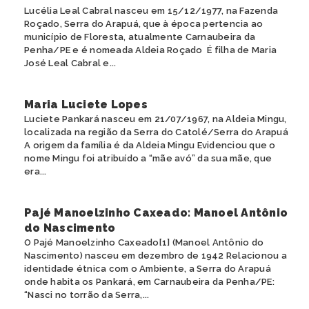
Lucélia Leal Cabral nasceu em 15/12/1977, na Fazenda
Roçado, Serra do Arapuá, que à época pertencia ao
município de Floresta, atualmente Carnaubeira da
Penha/PE e é nomeada Aldeia Roçado É filha de Maria
José Leal Cabral e...
Maria Luciete Lopes
Luciete Pankará nasceu em 21/07/1967, na Aldeia Mingu,
localizada na região da Serra do Catolé/Serra do Arapuá
A origem da família é da Aldeia Mingu Evidenciou que o
nome Mingu foi atribuído a “mãe avó” da sua mãe, que
era...
Pajé Manoelzinho Caxeado: Manoel Antônio
do Nascimento
O Pajé Manoelzinho Caxeado[1] (Manoel Antônio do
Nascimento) nasceu em dezembro de 1942 Relacionou a
identidade étnica com o Ambiente, a Serra do Arapuá
onde habita os Pankará, em Carnaubeira da Penha/PE:
“Nasci no torrão da Serra,...