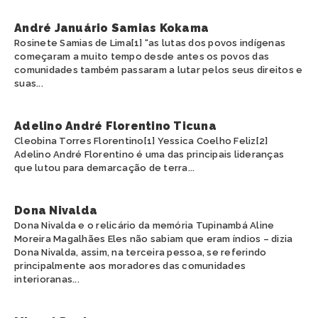
André Januário Samias Kokama
Rosinete Samias de Lima[1] “as lutas dos povos indígenas
começaram a muito tempo desde antes os povos das
comunidades também passaram a lutar pelos seus direitos e
suas...
Adelino André Florentino Ticuna
Cleobina Torres Florentino[1] Yessica Coelho Feliz[2]
Adelino André Florentino é uma das principais lideranças
que lutou para demarcação de terra...
Dona Nivalda
Dona Nivalda e o relicário da memória Tupinambá Aline
Moreira Magalhães Eles não sabiam que eram índios – dizia
Dona Nivalda, assim, na terceira pessoa, se referindo
principalmente aos moradores das comunidades
interioranas...
PT
EN