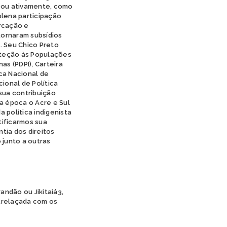
ipou ativamente, como
plena participação
arcação e
tornaram subsídios
. Seu Chico Preto
oteção às Populações
as (PDPI), Carteira
ica Nacional de
ional de Política
 sua contribuição
a época o Acre e Sul
 política indigenista
ntificarmos sua
tia dos direitos
 junto a outras
randão ou Jikitaiá3,
trelaçada com os