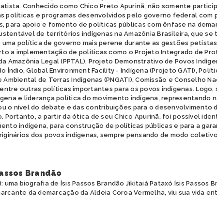
Batista. Conhecido como Chico Preto Apurinã, não somente partic
as políticas e programas desenvolvidos pelo governo federal com 
s, para apoio e fomento de políticas públicas com ênfase na dem
tentável de territórios indígenas na Amazônia Brasileira, que se 
 uma política de governo mais perene durante as gestões petistas
o a implementação de políticas como o Projeto Integrado de Pr
da Amazônia Legal (PPTAL), Projeto Demonstrativo de Povos Indígen
o Índio, Global Environment Facility - Indígena (Projeto GATI), Polít
e Ambiental de Terras Indígenas (PNGATI), Comissão e Conselho Nac
 dentre outras políticas importantes para os povos indígenas. Logo,
ígena e liderança política do movimento indígena, representando n
u o nível do debate e das contribuições para o desenvolvimento da
. Portanto, a partir da ótica de seu Chico Apurinã, foi possível ide
ento indígena, para construção de políticas públicas e para a garan
originários dos povos indígenas, sempre pensando de modo coletivo
 Passos Brandão
: uma biografia de Ísis Passos Brandão Jikitaiá Pataxó Ísis Passos B
arcante da demarcação da Aldeia Coroa Vermelha, viu sua vida en