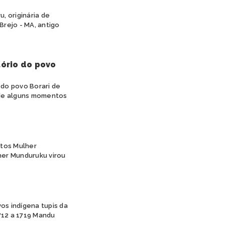
, originária de
Brejo - MA, antigo
tório do povo
 do povo Borari de
o de alguns momentos
etos Mulher
her Munduruku virou
os indígena tupis da
712 a 1719 Mandu