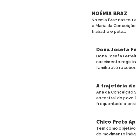
NOÉMIA BRAZ
Noémia Braz nasceu e
e Maria da Conceição
trabalho e pela...
Dona Josefa Fe
Dona Josefa Ferreir
nascimento registr
família até receber, 
A trajetória d
Ana da Conceição S
ancestral do povo 
frequentado o ensin
Chico Preto Ap
Tem como objetivo 
do movimento indíge