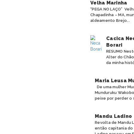
Velha Marinha
“PEGA NO LAÇO” Velha
Chapadinha – MA, muni
aldeamento Brejo...
Cacica Nec
Borari
RESUMO Neste 
Alter do Chão
da minha histó
Maria Leusa M
De uma mulher Mund
Munduruku Wakoborũ
peixe por perder o 
Mandu Ladino
Revolta de Mandu L
então capitania do
Ladino nasceu em S