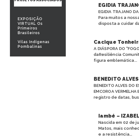
EGIDIA TRAJAN
EGIDIA TRAJANO D
Para muitos a noss
EXPOSIÇÃO
disposta a cuidar da
VIRTUAL Os
Primeiros
Brasileiros
Cacique Tonheir
Vilas Indígenas
Pombalinas
A DIÁSPORA DO "FOGO
daResiliência Comunit
figura emblemática...
BENEDITO ALVES 
BENEDITO ALVES DO 
EMCOROA VERMELHA Es
registro de datas, bus
Iambé – IZABE
Nascida em 02 de ju
Matos, mais conhec
e a resistência...