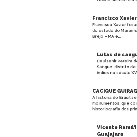
Francisco Xavier
Francisco Xavier foi 
do estado do Maranhão
Brejo – MA e...
Lutas de sangu
Deulzenir Pereira 
Sangue, distrito de
índios no século XVIII
CACIQUE GUIRAG
A história do Brasil s
monumentos, que cons
historiografia dos pri
Vicente Ramú’i
Guajajara