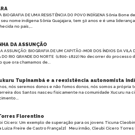
ARA
A BIOGRAFIA DE UMA RESISTÊNCIA DO POVO INDÍGENA Sônia Bone de 
 seu nome indígena Sônia Guajajara, tem 50 anos e é uma liderança
cida no país,...
NHA DA ASSUNÇÃO
A ASSUNÇÃO: BIOGRAFIA DE UM CAPITÃO-MOR DOS ÍNDIOS DA VILA D
 DO RIO GRANDE DO NORTE (1800-1822) No decorrer do processo d
 que ora chamamos de...
ukuru Tupinambá e a reexistência autonomista ind
os, nós seremos donos e não fomos donos, nós somos a própria t
Ferreira dos Santos nasceu fisicamente na comunidade Xucuru na c
cimento...
Torres Florentino
eubi Cícero: Um exemplo de superação para os jovens Ticuna Cleobi
a Luiza Freire de Castro França[2] Meu irmão, Cleubi Cícero Torres