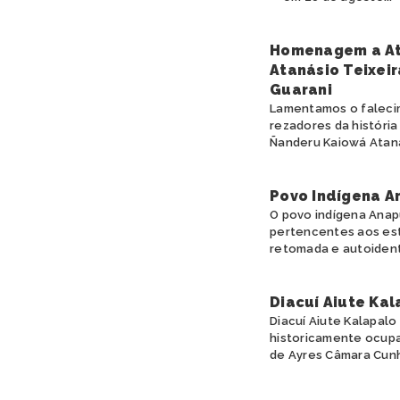
Homenagem a At
Atanásio Teixeir
Guarani
Lamentamos o falecim
rezadores da históri
Ñanderu Kaiowá Ataná
Povo Indígena A
O povo indígena Anapu
pertencentes aos est
retomada e autoidenti
Diacuí Aiute Kal
Diacuí Aiute Kalapalo
historicamente ocupa
de Ayres Câmara Cunha