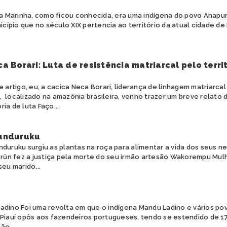
 Marinha, como ficou conhecida, era uma indígena do povo Anapuru
cípio que no século XIX pertencia ao território da atual cidade de 
a Borari: Luta de resistência matriarcal pelo terri
artigo, eu, a cacica Neca Borari, liderança de linhagem matriarcal
, localizado na amazônia brasileira, venho trazer um breve relat
ria de luta Faço...
unduruku
uruku surgiu as plantas na roça para alimentar a vida dos seus n
n fez a justiça pela morte do seu irmão artesão Wakorempu Mul
seu marido...
adino Foi uma revolta em que o indígena Mandu Ladino e vários pov
 Piauí opôs aos fazendeiros portugueses, tendo se estendido de 1
ão...