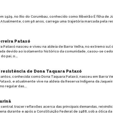
m 1929, no Rio do Corumbau, conhecido como Ribeirão É filha de J
 Atualmente, com 96 anos, carrega uma trajetória marcada pela res
rreira Pataxó
a Pataxó nasceu e viveu na aldeia de Barra Velha, no extremo sul
ada devido ao isolamento histórico da comunidade, casou-se cedo
do pai, o...
e resistência de Dona Taquara Pataxó
antos, conhecida como Dona Taquara Pataxó, nasceu em Barra Velh
Pataxó, e atualmente vive na aldeia da Reserva Indígena da Jaquei
o regular das...
urinã
central trazer reflexões acerca das principais demandas, reivindi
na durante e após a Constituição Federal de 1988, sob a ótica da 