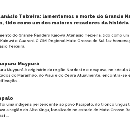
anásio Teixeira: lamentamos a morte do Grande Ñ
a, tido como um dos maiores rezadores da história
ento do Grande Ñanderu Kaiowá Atanásio Teixeira, tido como um
a Kaiowá e Guarani. O CIMI Regional Mato Grosso do Sul faz homen
sio Teixeira.
napuru Muypurá
ru Muypurá é originário da região Nordeste e ocupava, no século X
ados do Maranhão, do Piauí e do Ceará Atualmente, encontra-se
ficação...
apalo
 foi uma indígena pertencente ao povo Kalapalo, do tronco linguísti
va a região do Alto Xingu, localizado no estado de Mato Grosso B
1,...