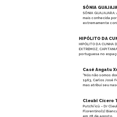
SÔNIA GUAJAJ
SÔNIA GUAJAJARA: 
mais conhecida por
extremamente conhe
HIPÓLITO DA CU
HIPÓLITO DA CUNHA D
EXTREMOZ, CAPITANIA
portuguesa no espaço
Casé Angatu X
“Nós não somos don
1963, Carlos José 
mas atribuí seu nas
Cleubi Cícero 
Putchi’icü – Dr Cl
Florentino[1] Bianc
em 28 de agosto...