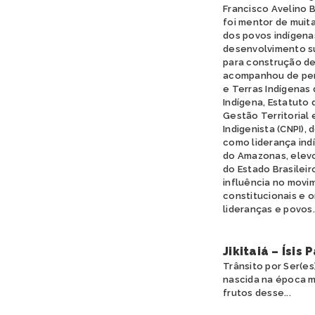
Francisco Avelino 
foi mentor de muit
dos povos indígena
desenvolvimento sus
para construção de
acompanhou de pert
e Terras Indígenas 
Indígena, Estatuto d
Gestão Territorial 
Indigenista (CNPI),
como liderança ind
do Amazonas, elevo
do Estado Brasileiro
influência no movim
constitucionais e 
lideranças e povos.
Jikitaiá – Ísis
Trânsito por Ser(es)
nascida na época m
frutos desse...