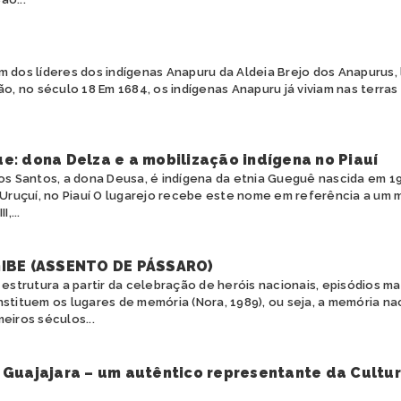
um dos líderes dos indígenas Anapuru da Aldeia Brejo dos Anapurus,
, no século 18 Em 1684, os indígenas Anapuru já viviam nas terras
e: dona Delza e a mobilização indígena no Piauí
dos Santos, a dona Deusa, é indígena da etnia Gueguê nascida em 
 Uruçuí, no Piauí O lugarejo recebe este nome em referência a um 
,...
IBE (ASSENTO DE PÁSSARO)
e estrutura a partir da celebração de heróis nacionais, episódios m
tituem os lugares de memória (Nora, 1989), ou seja, a memória na
meiros séculos...
 Guajajara – um autêntico representante da Cultu