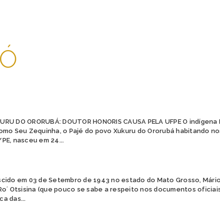
PÓ
URU DO ORORUBÁ: DOUTOR HONORIS CAUSA PELA UFPE O indígena 
omo Seu Zequinha, o Pajé do povo Xukuru do Ororubá habitando no
PE, nasceu em 24...
cido em 03 de Setembro de 1943 no estado do Mato Grosso, Mário
Ro´ Otsisina (que pouco se sabe a respeito nos documentos oficia
ca das...