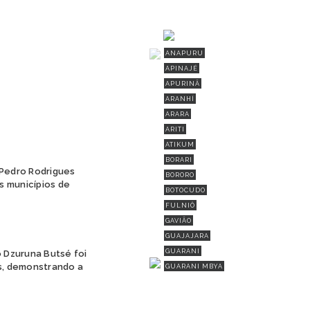
ANAPURU
APINAJÉ
APURINÃ
ARANHÍ
ARARA
ARITI
ATIKUM
BORARI
Pedro Rodrigues
BORORO
s municípios de
BOTOCUDO
FULNIÔ
GAVIÃO
GUAJAJARA
GUARANI
 Dzuruna Butsé foi
is, demonstrando a
GUARANI MBYA
GUARANI-KAIOWÁ
GUEGUÊ