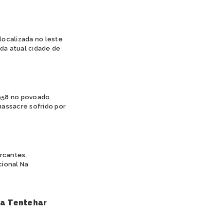
 localizada no leste
 da atual cidade de
1958 no povoado
massacre sofrido por
arcantes,
cional Na
ra Tentehar