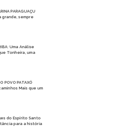
JURUNA
KAIAPÓ
TARINA PARAGUAÇU
KAINGANG
 a grande, sempre
KAMBEBA
KANELA
KAPINAWÁ
KARAJÁ
IBA: Uma Análise
KARIRI SAPUYÁ
ique Tonheira, uma
KOKAMA
KRAÔ
KRENAK
KRENYÊ
KRĨKATI
DO POVO PATAXÓ
MANAÓ
caminhos Mais que um
MARUBO
MUNDURUKU
PANKARÁ
PANKARARU
ges do Espírito Santo
PATAXÓ
ância para a história
PATAXÓ HÃ HÃ HÃE
PAUMARI