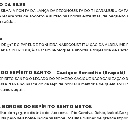
O DA SILVA
A SILVA: A PONTA DA LANÇA DA RECONQUISTA DO TI CARAMURU CA
a referência de socorro e auxílio nas horas enfermas, de pequeno
 saúde...
a
 DE 51" E O PAPEL DE TONHEIRA NARECONSTITUIÇÃO DA ALDEIA IMBIR
ária 1 INTRODUÇÃO Esta mini-biografia aborda a trajetória de Cac
DO ESPÍRITO SANTO – Cacique Benedito (Arapati)
ESPÍRITO SANTO:O LEGADO DO PRIMEIRO CACIQUE NAORGANIZAÇÃO 
te trabalho nasce do desejo de honrar a memória de quem abriu 
camos aqui...
L BORGES DO ESPÍRITO SANTO MATOS
lho de 1913, no distrito de Juacema - Rio Caraíva, Bahia, Izabel Bor
ida pelo seu nome indígena Iambé, foi uma mulher de grande import