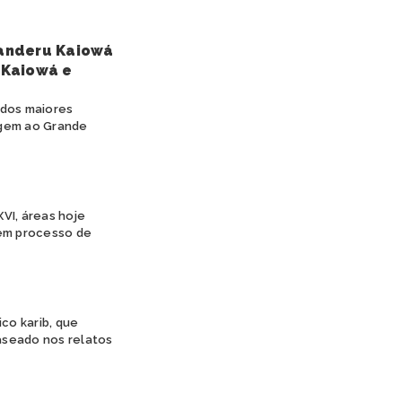
anderu Kaiowá
 Kaiowá e
 dos maiores
agem ao Grande
VI, áreas hoje
 em processo de
co karib, que
aseado nos relatos