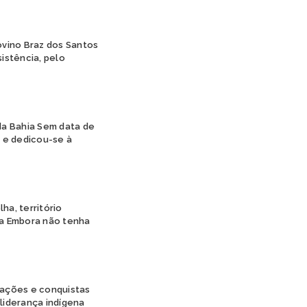
PIPIPÃ
POTIGUARA
TABAJARA
ovino Braz dos Santos
istência, pelo
TAMOIOS
TAPIRAPÉ
TARIANA
TEMIMINÓ
TENETEHARA
 da Bahia Sem data de
TERENA
 e dedicou-se à
TIKUNA
TRUKÁ
TUPINAMBÁ
TUXÁ
a, território
WAPICHANA
ra Embora não tenha
WASSU COCAL
XAVANTE
XOKLENG
XUKURU
XUKURU-KARIRI
cações e conquistas
liderança indígena