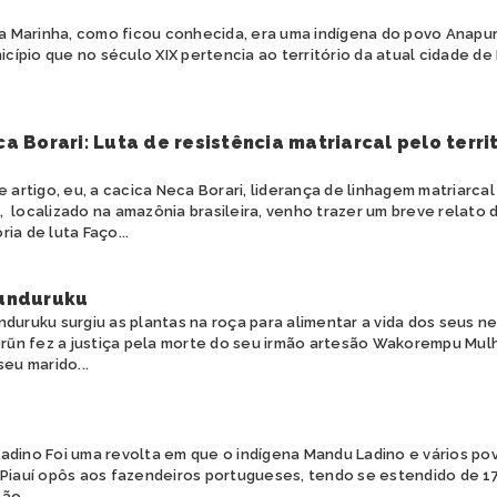
 Marinha, como ficou conhecida, era uma indígena do povo Anapuru
cípio que no século XIX pertencia ao território da atual cidade de 
a Borari: Luta de resistência matriarcal pelo terri
artigo, eu, a cacica Neca Borari, liderança de linhagem matriarcal
, localizado na amazônia brasileira, venho trazer um breve relat
ria de luta Faço...
unduruku
uruku surgiu as plantas na roça para alimentar a vida dos seus n
n fez a justiça pela morte do seu irmão artesão Wakorempu Mul
seu marido...
adino Foi uma revolta em que o indígena Mandu Ladino e vários pov
 Piauí opôs aos fazendeiros portugueses, tendo se estendido de 1
ão...