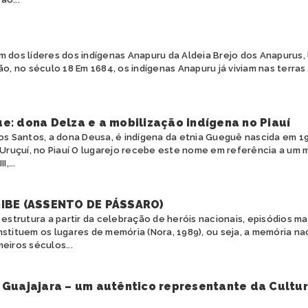
um dos líderes dos indígenas Anapuru da Aldeia Brejo dos Anapurus,
, no século 18 Em 1684, os indígenas Anapuru já viviam nas terras
e: dona Delza e a mobilização indígena no Piauí
dos Santos, a dona Deusa, é indígena da etnia Gueguê nascida em 
 Uruçuí, no Piauí O lugarejo recebe este nome em referência a um 
,...
IBE (ASSENTO DE PÁSSARO)
e estrutura a partir da celebração de heróis nacionais, episódios m
tituem os lugares de memória (Nora, 1989), ou seja, a memória na
meiros séculos...
 Guajajara – um autêntico representante da Cultu