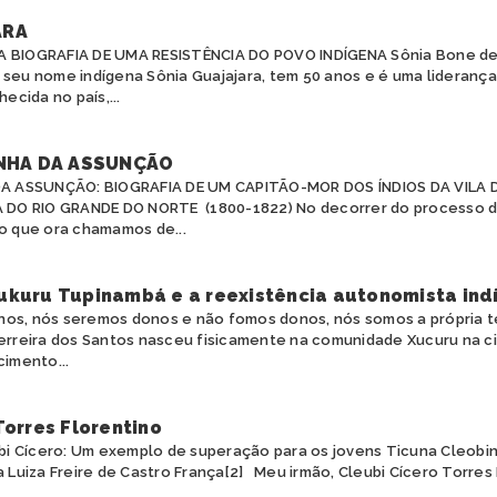
ARA
A BIOGRAFIA DE UMA RESISTÊNCIA DO POVO INDÍGENA Sônia Bone de 
 seu nome indígena Sônia Guajajara, tem 50 anos e é uma liderança
cida no país,...
NHA DA ASSUNÇÃO
A ASSUNÇÃO: BIOGRAFIA DE UM CAPITÃO-MOR DOS ÍNDIOS DA VILA D
 DO RIO GRANDE DO NORTE (1800-1822) No decorrer do processo d
 que ora chamamos de...
ukuru Tupinambá e a reexistência autonomista ind
os, nós seremos donos e não fomos donos, nós somos a própria t
Ferreira dos Santos nasceu fisicamente na comunidade Xucuru na c
cimento...
Torres Florentino
eubi Cícero: Um exemplo de superação para os jovens Ticuna Cleobi
a Luiza Freire de Castro França[2] Meu irmão, Cleubi Cícero Torres