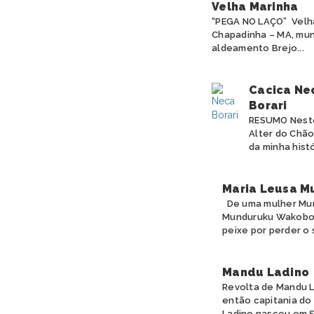
Velha Marinha
“PEGA NO LAÇO” Velha
Chapadinha – MA, muni
aldeamento Brejo...
Cacica Nec
Borari
RESUMO Neste 
Alter do Chão
da minha histó
Maria Leusa M
De uma mulher Mund
Munduruku Wakoborũ
peixe por perder o 
Mandu Ladino
Revolta de Mandu L
então capitania do
Ladino nasceu em S