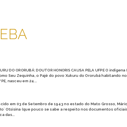
EBA
URU DO ORORUBÁ: DOUTOR HONORIS CAUSA PELA UFPE O indígena 
omo Seu Zequinha, o Pajé do povo Xukuru do Ororubá habitando no
PE, nasceu em 24...
cido em 03 de Setembro de 1943 no estado do Mato Grosso, Mário
Ro´ Otsisina (que pouco se sabe a respeito nos documentos oficia
ca das...