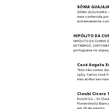
SÔNIA GUAJAJ
SÔNIA GUAJAJARA: 
mais conhecida por
extremamente conhe
HIPÓLITO DA CU
HIPÓLITO DA CUNHA D
EXTREMOZ, CAPITANIA
portuguesa no espaço
Casé Angatu X
“Nós não somos don
1963, Carlos José 
mas atribuí seu nas
Cleubi Cícero 
Putchi’icü – Dr Cl
Florentino[1] Bianc
em 28 de agosto...