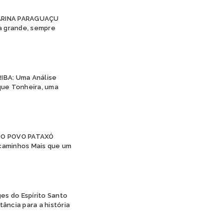
JURUNA
KAIAPÓ
TARINA PARAGUAÇU
KAINGANG
 a grande, sempre
KAMBEBA
KANELA
KAPINAWÁ
KARAJÁ
IBA: Uma Análise
KARIRI SAPUYÁ
ique Tonheira, uma
KOKAMA
KRAÔ
KRENAK
KRENYÊ
KRĨKATI
DO POVO PATAXÓ
MANAÓ
caminhos Mais que um
MARUBO
MUNDURUKU
PANKARÁ
PANKARARU
ges do Espírito Santo
PATAXÓ
ância para a história
PATAXÓ HÃ HÃ HÃE
PAUMARI