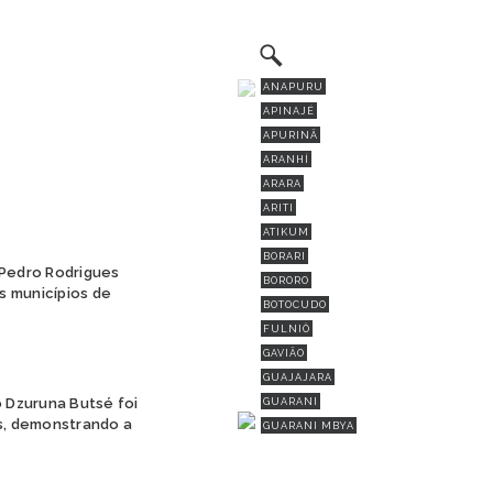
ANAPURU
APINAJÉ
APURINÃ
ARANHÍ
ARARA
ARITI
ATIKUM
BORARI
Pedro Rodrigues
BORORO
s municípios de
BOTOCUDO
FULNIÔ
GAVIÃO
GUAJAJARA
 Dzuruna Butsé foi
GUARANI
is, demonstrando a
GUARANI MBYA
GUARANI-KAIOWÁ
GUEGUÊ