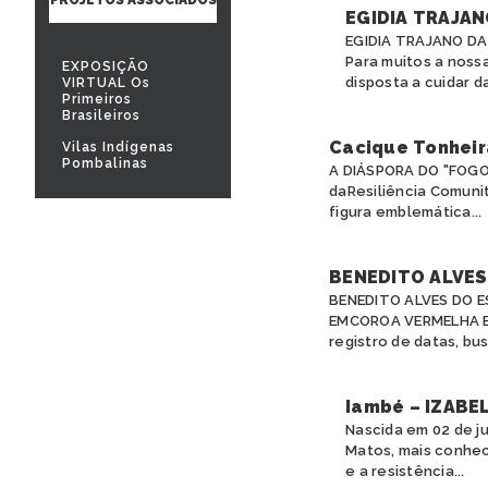
EGIDIA TRAJAN
EGIDIA TRAJANO D
Para muitos a noss
EXPOSIÇÃO
disposta a cuidar da
VIRTUAL Os
Primeiros
Brasileiros
Cacique Tonheir
Vilas Indígenas
Pombalinas
A DIÁSPORA DO "FOGO
daResiliência Comunit
figura emblemática...
BENEDITO ALVES 
BENEDITO ALVES DO 
EMCOROA VERMELHA Es
registro de datas, bus
Iambé – IZABE
Nascida em 02 de ju
Matos, mais conhec
e a resistência...