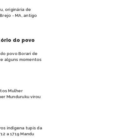
, originária de
Brejo - MA, antigo
tório do povo
 do povo Borari de
o de alguns momentos
etos Mulher
her Munduruku virou
os indígena tupis da
712 a 1719 Mandu