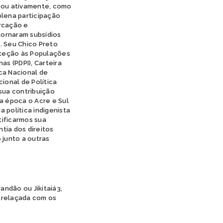
ipou ativamente, como
plena participação
arcação e
tornaram subsídios
. Seu Chico Preto
oteção às Populações
as (PDPI), Carteira
ica Nacional de
ional de Política
 sua contribuição
a época o Acre e Sul
 política indigenista
ntificarmos sua
tia dos direitos
 junto a outras
randão ou Jikitaiá3,
trelaçada com os