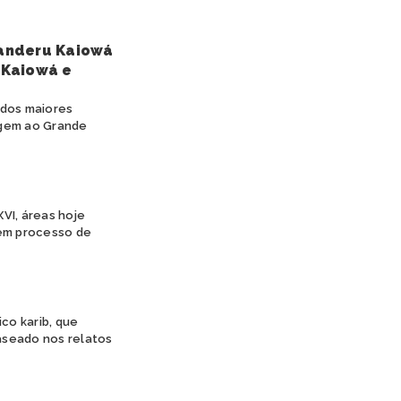
anderu Kaiowá
 Kaiowá e
 dos maiores
agem ao Grande
VI, áreas hoje
 em processo de
co karib, que
aseado nos relatos