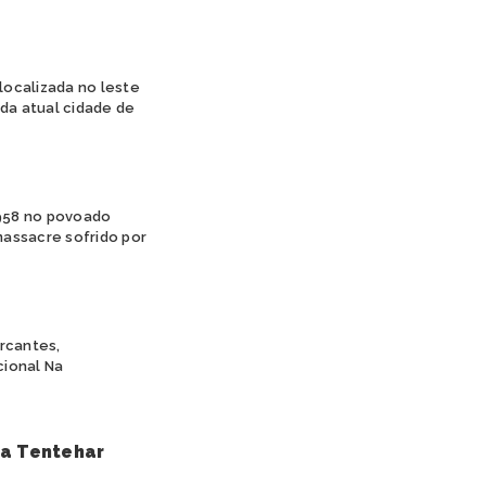
 localizada no leste
 da atual cidade de
1958 no povoado
massacre sofrido por
arcantes,
cional Na
ra Tentehar