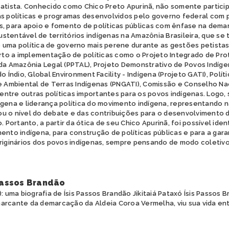
Batista. Conhecido como Chico Preto Apurinã, não somente partic
as políticas e programas desenvolvidos pelo governo federal com 
s, para apoio e fomento de políticas públicas com ênfase na dem
tentável de territórios indígenas na Amazônia Brasileira, que se 
 uma política de governo mais perene durante as gestões petistas
o a implementação de políticas como o Projeto Integrado de Pr
da Amazônia Legal (PPTAL), Projeto Demonstrativo de Povos Indígen
o Índio, Global Environment Facility - Indígena (Projeto GATI), Polít
e Ambiental de Terras Indígenas (PNGATI), Comissão e Conselho Nac
 dentre outras políticas importantes para os povos indígenas. Logo,
ígena e liderança política do movimento indígena, representando n
u o nível do debate e das contribuições para o desenvolvimento da
. Portanto, a partir da ótica de seu Chico Apurinã, foi possível ide
ento indígena, para construção de políticas públicas e para a garan
originários dos povos indígenas, sempre pensando de modo coletivo
 Passos Brandão
: uma biografia de Ísis Passos Brandão Jikitaiá Pataxó Ísis Passos B
arcante da demarcação da Aldeia Coroa Vermelha, viu sua vida en