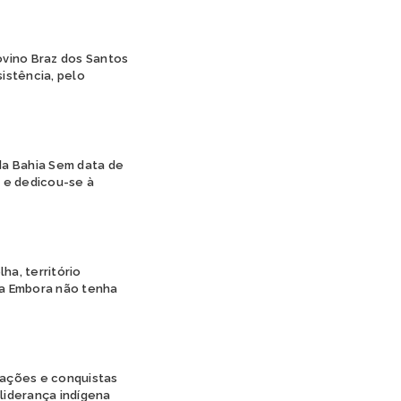
PIPIPÃ
POTIGUARA
ovino Braz dos Santos
TABAJARA
istência, pelo
TAMOIOS
TAPIRAPÉ
TARIANA
TEMIMINÓ
TENETEHARA
 da Bahia Sem data de
TERENA
 e dedicou-se à
TIKUNA
TRUKÁ
TUPINAMBÁ
TUXÁ
a, território
WAPICHANA
ra Embora não tenha
WASSU COCAL
XAVANTE
XOKLENG
XUKURU
XUKURU-KARIRI
cações e conquistas
liderança indígena