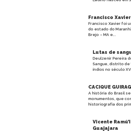
Francisco Xavier
Francisco Xavier foi 
do estado do Maranhão
Brejo – MA e...
Lutas de sangu
Deulzenir Pereira 
Sangue, distrito de
índios no século XVIII
CACIQUE GUIRAG
A história do Brasil s
monumentos, que cons
historiografia dos pri
Vicente Ramú’i
Guajajara