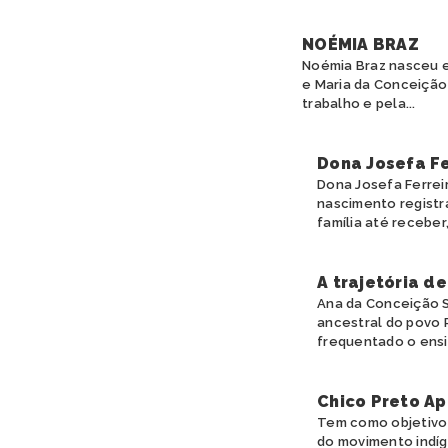
NOÉMIA BRAZ
Noémia Braz nasceu e
e Maria da Conceição
trabalho e pela...
Dona Josefa Fe
Dona Josefa Ferreir
nascimento registr
família até receber, 
A trajetória d
Ana da Conceição S
ancestral do povo 
frequentado o ensin
Chico Preto Ap
Tem como objetivo 
do movimento indíge