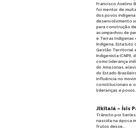
Francisco Avelino 
foi mentor de muit
dos povos indígena
desenvolvimento sus
para construção de
acompanhou de pert
e Terras Indígenas 
Indígena, Estatuto d
Gestão Territorial 
Indigenista (CNPI),
como liderança ind
do Amazonas, elevo
do Estado Brasileiro
influência no movim
constitucionais e 
lideranças e povos.
Jikitaiá – Ísis
Trânsito por Ser(es)
nascida na época m
frutos desse...