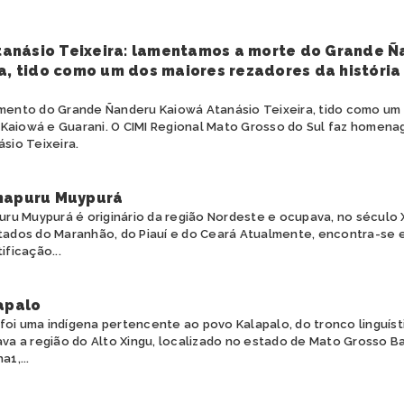
anásio Teixeira: lamentamos a morte do Grande Ñ
a, tido como um dos maiores rezadores da história
ento do Grande Ñanderu Kaiowá Atanásio Teixeira, tido como um
a Kaiowá e Guarani. O CIMI Regional Mato Grosso do Sul faz homen
sio Teixeira.
napuru Muypurá
ru Muypurá é originário da região Nordeste e ocupava, no século X
ados do Maranhão, do Piauí e do Ceará Atualmente, encontra-se
ficação...
apalo
 foi uma indígena pertencente ao povo Kalapalo, do tronco linguísti
va a região do Alto Xingu, localizado no estado de Mato Grosso B
1,...