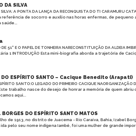
O DA SILVA
A SILVA: A PONTA DA LANÇA DA RECONQUISTA DO TI CARAMURU CA
a referência de socorro e auxílio nas horas enfermas, de pequeno
 saúde...
a
 DE 51" E O PAPEL DE TONHEIRA NARECONSTITUIÇÃO DA ALDEIA IMBIR
ária 1 INTRODUÇÃO Esta mini-biografia aborda a trajetória de Cac
DO ESPÍRITO SANTO – Cacique Benedito (Arapati)
ESPÍRITO SANTO:O LEGADO DO PRIMEIRO CACIQUE NAORGANIZAÇÃO 
te trabalho nasce do desejo de honrar a memória de quem abriu 
camos aqui...
L BORGES DO ESPÍRITO SANTO MATOS
lho de 1913, no distrito de Juacema - Rio Caraíva, Bahia, Izabel Bor
ida pelo seu nome indígena Iambé, foi uma mulher de grande import