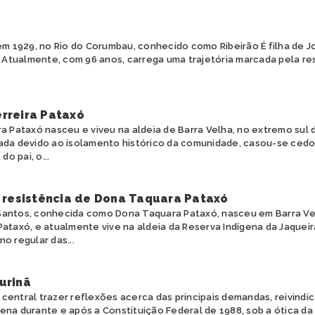
m 1929, no Rio do Corumbau, conhecido como Ribeirão É filha de J
 Atualmente, com 96 anos, carrega uma trajetória marcada pela res
rreira Pataxó
a Pataxó nasceu e viveu na aldeia de Barra Velha, no extremo sul
ada devido ao isolamento histórico da comunidade, casou-se cedo
do pai, o...
e resistência de Dona Taquara Pataxó
antos, conhecida como Dona Taquara Pataxó, nasceu em Barra Velh
Pataxó, e atualmente vive na aldeia da Reserva Indígena da Jaquei
o regular das...
urinã
central trazer reflexões acerca das principais demandas, reivindi
na durante e após a Constituição Federal de 1988, sob a ótica da 