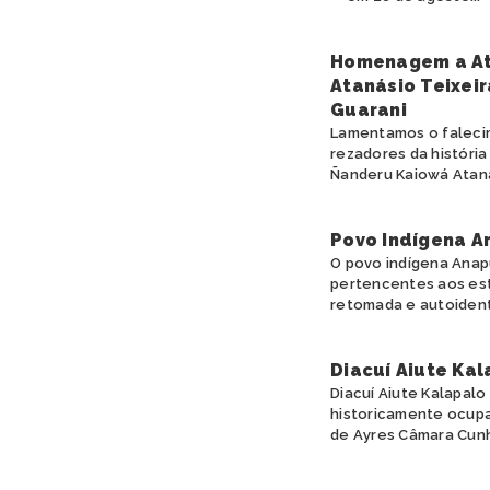
Homenagem a At
Atanásio Teixeir
Guarani
Lamentamos o falecim
rezadores da históri
Ñanderu Kaiowá Ataná
Povo Indígena A
O povo indígena Anapu
pertencentes aos est
retomada e autoidenti
Diacuí Aiute Kal
Diacuí Aiute Kalapalo
historicamente ocupa
de Ayres Câmara Cunha