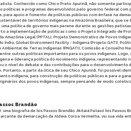
Batista. Conhecido como Chico Preto Apurinã, não somente partic
as políticas e programas desenvolvidos pelo governo federal com 
s, para apoio e fomento de políticas públicas com ênfase na dem
tentável de territórios indígenas na Amazônia Brasileira, que se 
 uma política de governo mais perene durante as gestões petistas
o a implementação de políticas como o Projeto Integrado de Pr
da Amazônia Legal (PPTAL), Projeto Demonstrativo de Povos Indígen
o Índio, Global Environment Facility - Indígena (Projeto GATI), Polít
e Ambiental de Terras Indígenas (PNGATI), Comissão e Conselho Nac
 dentre outras políticas importantes para os povos indígenas. Logo,
ígena e liderança política do movimento indígena, representando n
u o nível do debate e das contribuições para o desenvolvimento da
. Portanto, a partir da ótica de seu Chico Apurinã, foi possível ide
ento indígena, para construção de políticas públicas e para a garan
originários dos povos indígenas, sempre pensando de modo coletivo
 Passos Brandão
: uma biografia de Ísis Passos Brandão Jikitaiá Pataxó Ísis Passos B
arcante da demarcação da Aldeia Coroa Vermelha, viu sua vida en