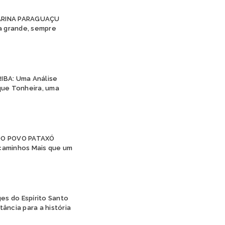
JURUNA
KAIAPÓ
TARINA PARAGUAÇU
KAINGANG
 a grande, sempre
KAMBEBA
KANELA
KAPINAWÁ
KARAJÁ
IBA: Uma Análise
KARIRI SAPUYÁ
ique Tonheira, uma
KOKAMA
KRAÔ
KRENAK
KRENYÊ
KRĨKATI
DO POVO PATAXÓ
MANAÓ
caminhos Mais que um
MARUBO
MUNDURUKU
PANKARÁ
PANKARARU
ges do Espírito Santo
PATAXÓ
ância para a história
PATAXÓ HÃ HÃ HÃE
PAUMARI