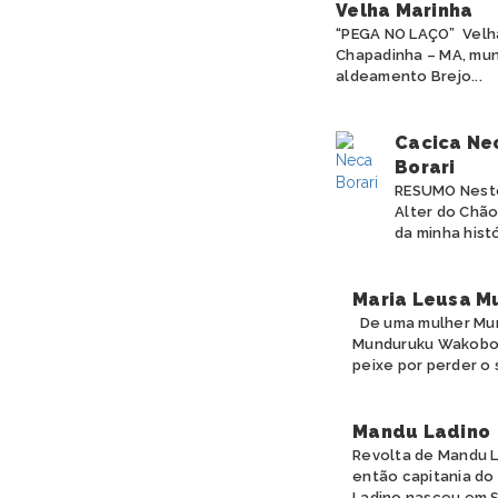
Velha Marinha
“PEGA NO LAÇO” Velha
Chapadinha – MA, muni
aldeamento Brejo...
Cacica Nec
Borari
RESUMO Neste 
Alter do Chão
da minha histó
Maria Leusa M
De uma mulher Mund
Munduruku Wakoborũ
peixe por perder o 
Mandu Ladino
Revolta de Mandu L
então capitania do
Ladino nasceu em S