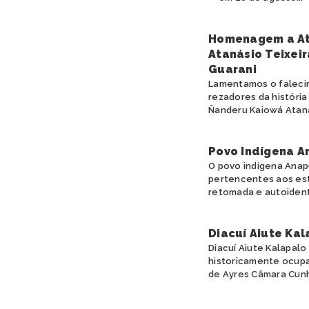
Homenagem a At
Atanásio Teixeir
Guarani
Lamentamos o falecim
rezadores da históri
Ñanderu Kaiowá Ataná
Povo Indígena A
O povo indígena Anapu
pertencentes aos est
retomada e autoidenti
Diacuí Aiute Kal
Diacuí Aiute Kalapalo
historicamente ocupa
de Ayres Câmara Cunha