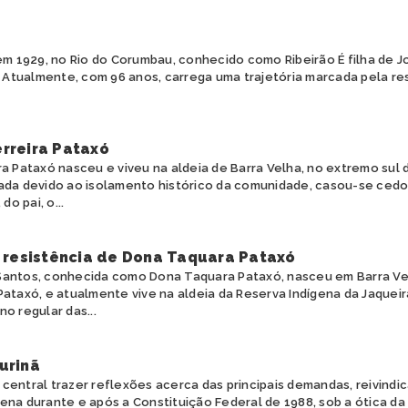
m 1929, no Rio do Corumbau, conhecido como Ribeirão É filha de J
 Atualmente, com 96 anos, carrega uma trajetória marcada pela res
rreira Pataxó
a Pataxó nasceu e viveu na aldeia de Barra Velha, no extremo sul
ada devido ao isolamento histórico da comunidade, casou-se cedo
do pai, o...
e resistência de Dona Taquara Pataxó
antos, conhecida como Dona Taquara Pataxó, nasceu em Barra Velh
Pataxó, e atualmente vive na aldeia da Reserva Indígena da Jaquei
o regular das...
urinã
central trazer reflexões acerca das principais demandas, reivindi
na durante e após a Constituição Federal de 1988, sob a ótica da 