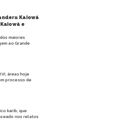
anderu Kaiowá
 Kaiowá e
 dos maiores
agem ao Grande
VI, áreas hoje
 em processo de
co karib, que
aseado nos relatos