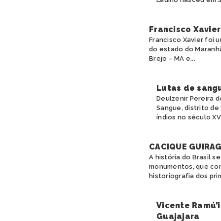
Francisco Xavier
Francisco Xavier foi 
do estado do Maranhão
Brejo – MA e...
Lutas de sangu
Deulzenir Pereira 
Sangue, distrito de
índios no século XVIII
CACIQUE GUIRAG
A história do Brasil s
monumentos, que cons
historiografia dos pri
Vicente Ramú’i
Guajajara