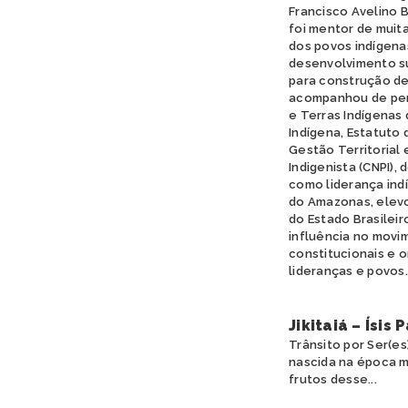
Francisco Avelino 
foi mentor de muit
dos povos indígena
desenvolvimento sus
para construção de
acompanhou de pert
e Terras Indígenas 
Indígena, Estatuto d
Gestão Territorial 
Indigenista (CNPI),
como liderança ind
do Amazonas, elevo
do Estado Brasileiro
influência no movim
constitucionais e 
lideranças e povos.
Jikitaiá – Ísis
Trânsito por Ser(es)
nascida na época m
frutos desse...