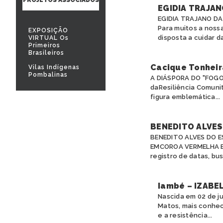
EGIDIA TRAJAN
EGIDIA TRAJANO D
Para muitos a noss
EXPOSIÇÃO
disposta a cuidar da
VIRTUAL Os
Primeiros
Brasileiros
Cacique Tonheir
Vilas Indígenas
Pombalinas
A DIÁSPORA DO "FOGO
daResiliência Comunit
figura emblemática...
BENEDITO ALVES 
BENEDITO ALVES DO 
EMCOROA VERMELHA Es
registro de datas, bus
Iambé – IZABE
Nascida em 02 de ju
Matos, mais conhec
e a resistência...