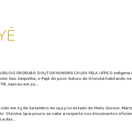
YÊ
URU DO ORORUBÁ: DOUTOR HONORIS CAUSA PELA UFPE O indígena 
omo Seu Zequinha, o Pajé do povo Xukuru do Ororubá habitando no
PE, nasceu em 24...
cido em 03 de Setembro de 1943 no estado do Mato Grosso, Mário
Ro´ Otsisina (que pouco se sabe a respeito nos documentos oficia
ca das...