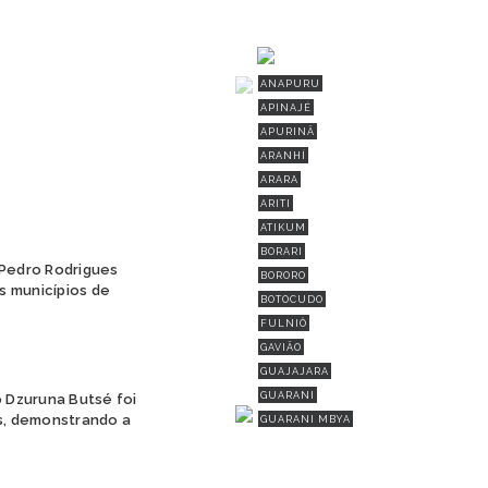
ANAPURU
APINAJÉ
APURINÃ
ARANHÍ
ARARA
ARITI
ATIKUM
BORARI
Pedro Rodrigues
BORORO
s municípios de
BOTOCUDO
FULNIÔ
GAVIÃO
GUAJAJARA
GUARANI
 Dzuruna Butsé foi
is, demonstrando a
GUARANI MBYA
GUARANI-KAIOWÁ
GUEGUÊ