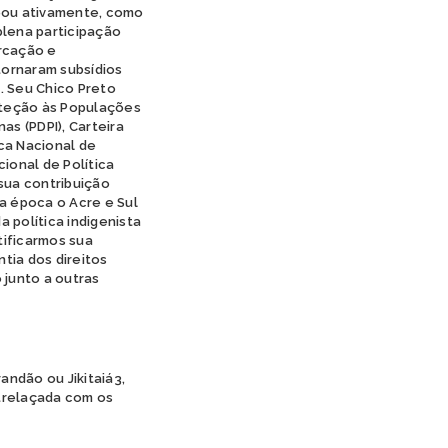
ipou ativamente, como
plena participação
arcação e
tornaram subsídios
. Seu Chico Preto
oteção às Populações
as (PDPI), Carteira
ica Nacional de
ional de Política
 sua contribuição
a época o Acre e Sul
 política indigenista
ntificarmos sua
tia dos direitos
 junto a outras
randão ou Jikitaiá3,
trelaçada com os