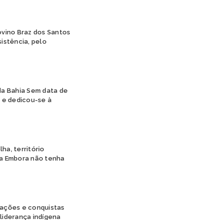
PIPIPÃ
POTIGUARA
TABAJARA
ovino Braz dos Santos
istência, pelo
TAMOIOS
TAPIRAPÉ
TARIANA
TEMIMINÓ
TENETEHARA
 da Bahia Sem data de
TERENA
 e dedicou-se à
TIKUNA
TRUKÁ
TUPINAMBÁ
TUXÁ
a, território
WAPICHANA
ra Embora não tenha
WASSU COCAL
XAVANTE
XOKLENG
XUKURU
XUKURU-KARIRI
cações e conquistas
liderança indígena