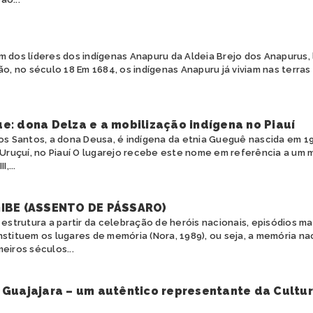
um dos líderes dos indígenas Anapuru da Aldeia Brejo dos Anapurus,
, no século 18 Em 1684, os indígenas Anapuru já viviam nas terras
e: dona Delza e a mobilização indígena no Piauí
dos Santos, a dona Deusa, é indígena da etnia Gueguê nascida em 
 Uruçuí, no Piauí O lugarejo recebe este nome em referência a um 
,...
IBE (ASSENTO DE PÁSSARO)
e estrutura a partir da celebração de heróis nacionais, episódios m
tituem os lugares de memória (Nora, 1989), ou seja, a memória na
meiros séculos...
 Guajajara – um autêntico representante da Cultu