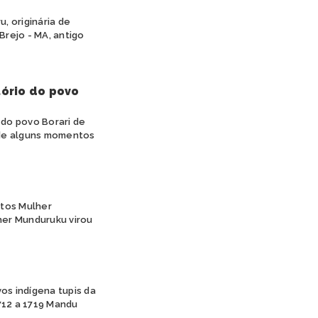
, originária de
Brejo - MA, antigo
tório do povo
 do povo Borari de
o de alguns momentos
etos Mulher
her Munduruku virou
os indígena tupis da
712 a 1719 Mandu