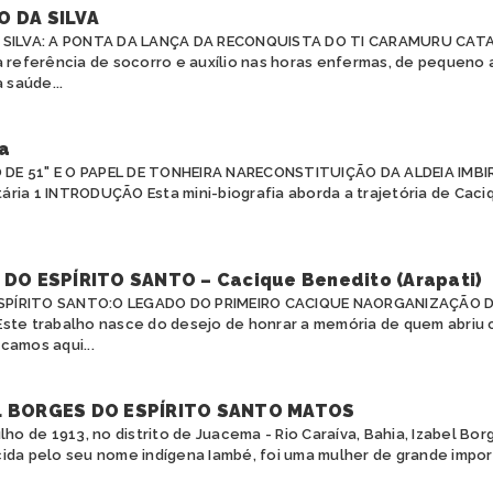
O DA SILVA
A SILVA: A PONTA DA LANÇA DA RECONQUISTA DO TI CARAMURU CA
a referência de socorro e auxílio nas horas enfermas, de pequeno
 saúde...
a
 DE 51" E O PAPEL DE TONHEIRA NARECONSTITUIÇÃO DA ALDEIA IMBIR
ária 1 INTRODUÇÃO Esta mini-biografia aborda a trajetória de Cac
DO ESPÍRITO SANTO – Cacique Benedito (Arapati)
ESPÍRITO SANTO:O LEGADO DO PRIMEIRO CACIQUE NAORGANIZAÇÃO 
te trabalho nasce do desejo de honrar a memória de quem abriu 
camos aqui...
L BORGES DO ESPÍRITO SANTO MATOS
lho de 1913, no distrito de Juacema - Rio Caraíva, Bahia, Izabel Bor
ida pelo seu nome indígena Iambé, foi uma mulher de grande import