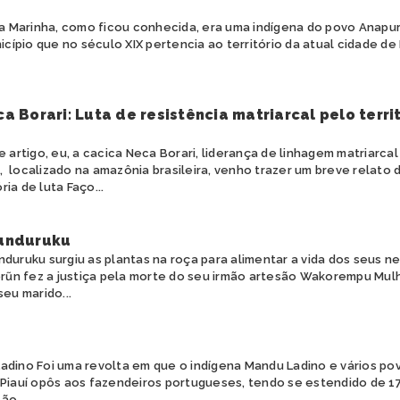
 Marinha, como ficou conhecida, era uma indígena do povo Anapuru
cípio que no século XIX pertencia ao território da atual cidade de 
a Borari: Luta de resistência matriarcal pelo terri
artigo, eu, a cacica Neca Borari, liderança de linhagem matriarcal
, localizado na amazônia brasileira, venho trazer um breve relat
ria de luta Faço...
unduruku
uruku surgiu as plantas na roça para alimentar a vida dos seus n
n fez a justiça pela morte do seu irmão artesão Wakorempu Mul
seu marido...
adino Foi uma revolta em que o indígena Mandu Ladino e vários pov
 Piauí opôs aos fazendeiros portugueses, tendo se estendido de 1
ão...