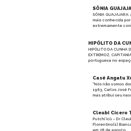
SÔNIA GUAJAJ
SÔNIA GUAJAJARA: 
mais conhecida por
extremamente conhe
HIPÓLITO DA CU
HIPÓLITO DA CUNHA D
EXTREMOZ, CAPITANIA
portuguesa no espaço
Casé Angatu X
“Nós não somos don
1963, Carlos José 
mas atribuí seu nas
Cleubi Cícero 
Putchi’icü – Dr Cl
Florentino[1] Bianc
em 28 de agosto...