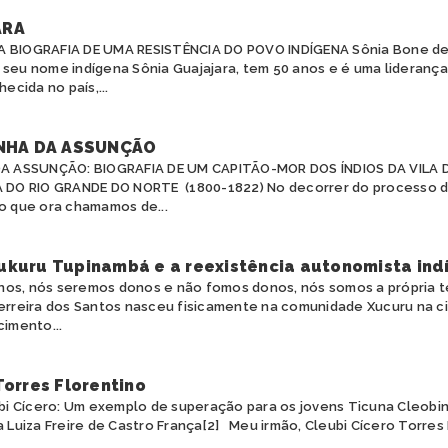
ARA
A BIOGRAFIA DE UMA RESISTÊNCIA DO POVO INDÍGENA Sônia Bone de 
 seu nome indígena Sônia Guajajara, tem 50 anos e é uma liderança
cida no país,...
NHA DA ASSUNÇÃO
A ASSUNÇÃO: BIOGRAFIA DE UM CAPITÃO-MOR DOS ÍNDIOS DA VILA D
 DO RIO GRANDE DO NORTE (1800-1822) No decorrer do processo d
 que ora chamamos de...
ukuru Tupinambá e a reexistência autonomista ind
os, nós seremos donos e não fomos donos, nós somos a própria t
Ferreira dos Santos nasceu fisicamente na comunidade Xucuru na c
cimento...
Torres Florentino
eubi Cícero: Um exemplo de superação para os jovens Ticuna Cleobi
a Luiza Freire de Castro França[2] Meu irmão, Cleubi Cícero Torres