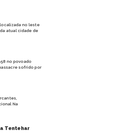
 localizada no leste
 da atual cidade de
1958 no povoado
massacre sofrido por
arcantes,
cional Na
ra Tentehar