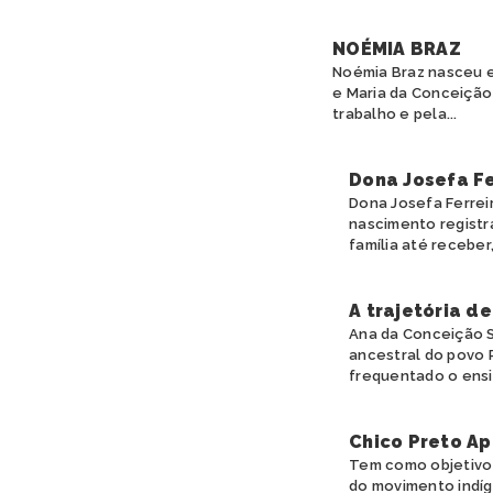
NOÉMIA BRAZ
Noémia Braz nasceu e
e Maria da Conceição
trabalho e pela...
Dona Josefa Fe
Dona Josefa Ferreir
nascimento registr
família até receber, 
A trajetória d
Ana da Conceição S
ancestral do povo 
frequentado o ensin
Chico Preto Ap
Tem como objetivo 
do movimento indíge