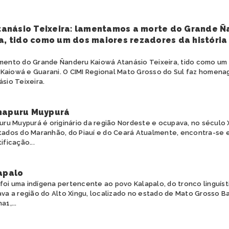
anásio Teixeira: lamentamos a morte do Grande Ñ
a, tido como um dos maiores rezadores da história
ento do Grande Ñanderu Kaiowá Atanásio Teixeira, tido como um
a Kaiowá e Guarani. O CIMI Regional Mato Grosso do Sul faz homen
sio Teixeira.
napuru Muypurá
ru Muypurá é originário da região Nordeste e ocupava, no século X
ados do Maranhão, do Piauí e do Ceará Atualmente, encontra-se
ficação...
apalo
 foi uma indígena pertencente ao povo Kalapalo, do tronco linguísti
va a região do Alto Xingu, localizado no estado de Mato Grosso B
1,...