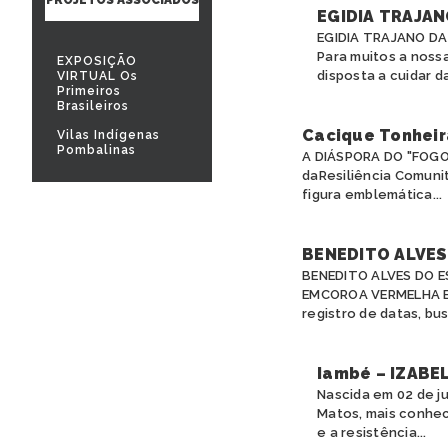
EGIDIA TRAJAN
EGIDIA TRAJANO D
Para muitos a noss
EXPOSIÇÃO
disposta a cuidar da
VIRTUAL Os
Primeiros
Brasileiros
Cacique Tonheir
Vilas Indígenas
Pombalinas
A DIÁSPORA DO "FOGO
daResiliência Comunit
figura emblemática...
BENEDITO ALVES 
BENEDITO ALVES DO 
EMCOROA VERMELHA Es
registro de datas, bus
Iambé – IZABE
Nascida em 02 de ju
Matos, mais conhec
e a resistência...