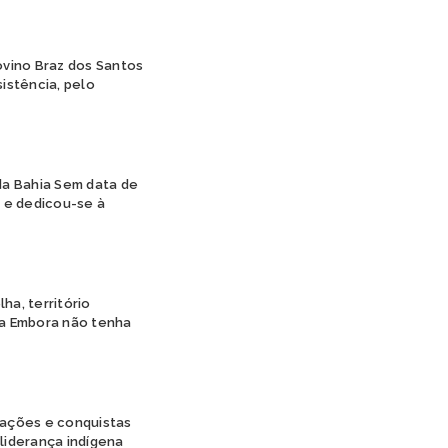
PIPIPÃ
POTIGUARA
TABAJARA
ovino Braz dos Santos
istência, pelo
TAMOIOS
TAPIRAPÉ
TARIANA
TEMIMINÓ
TENETEHARA
 da Bahia Sem data de
TERENA
 e dedicou-se à
TIKUNA
TRUKÁ
TUPINAMBÁ
TUXÁ
a, território
WAPICHANA
ra Embora não tenha
WASSU COCAL
XAVANTE
XOKLENG
XUKURU
XUKURU-KARIRI
cações e conquistas
liderança indígena