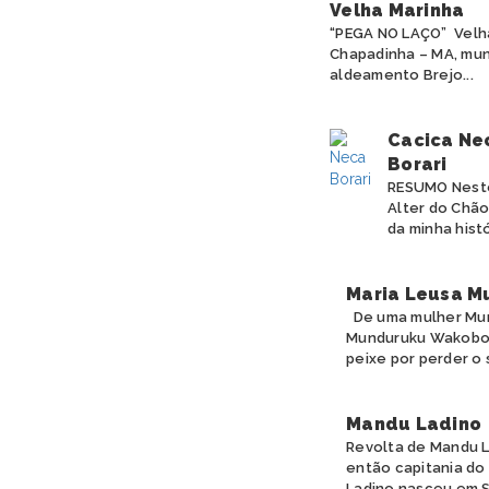
Velha Marinha
“PEGA NO LAÇO” Velha
Chapadinha – MA, muni
aldeamento Brejo...
Cacica Nec
Borari
RESUMO Neste 
Alter do Chão
da minha histó
Maria Leusa M
De uma mulher Mund
Munduruku Wakoborũ
peixe por perder o 
Mandu Ladino
Revolta de Mandu L
então capitania do
Ladino nasceu em S