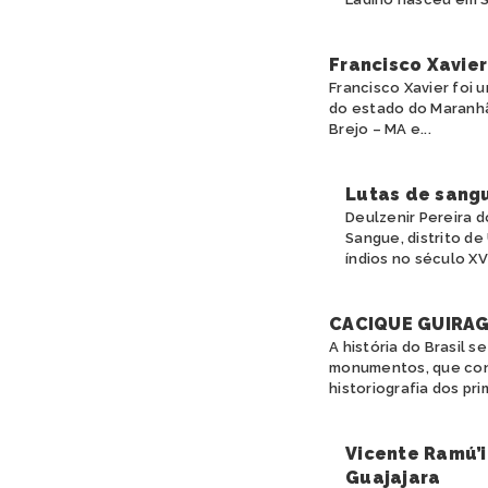
Francisco Xavier
Francisco Xavier foi 
do estado do Maranhão
Brejo – MA e...
Lutas de sangu
Deulzenir Pereira 
Sangue, distrito de
índios no século XVIII
CACIQUE GUIRAG
A história do Brasil s
monumentos, que cons
historiografia dos pri
Vicente Ramú’i
Guajajara