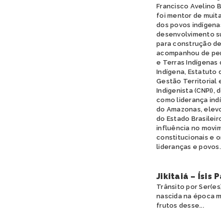
Francisco Avelino 
foi mentor de muit
dos povos indígena
desenvolvimento sus
para construção de
acompanhou de pert
e Terras Indígenas 
Indígena, Estatuto d
Gestão Territorial 
Indigenista (CNPI),
como liderança ind
do Amazonas, elevo
do Estado Brasileiro
influência no movim
constitucionais e 
lideranças e povos.
Jikitaiá – Ísis
Trânsito por Ser(es)
nascida na época m
frutos desse...