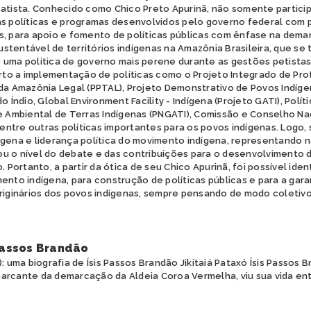
Batista. Conhecido como Chico Preto Apurinã, não somente partic
as políticas e programas desenvolvidos pelo governo federal com 
s, para apoio e fomento de políticas públicas com ênfase na dem
tentável de territórios indígenas na Amazônia Brasileira, que se 
 uma política de governo mais perene durante as gestões petistas
o a implementação de políticas como o Projeto Integrado de Pr
da Amazônia Legal (PPTAL), Projeto Demonstrativo de Povos Indígen
o Índio, Global Environment Facility - Indígena (Projeto GATI), Polít
e Ambiental de Terras Indígenas (PNGATI), Comissão e Conselho Nac
 dentre outras políticas importantes para os povos indígenas. Logo,
ígena e liderança política do movimento indígena, representando n
u o nível do debate e das contribuições para o desenvolvimento da
. Portanto, a partir da ótica de seu Chico Apurinã, foi possível ide
ento indígena, para construção de políticas públicas e para a garan
originários dos povos indígenas, sempre pensando de modo coletivo
 Passos Brandão
: uma biografia de Ísis Passos Brandão Jikitaiá Pataxó Ísis Passos B
arcante da demarcação da Aldeia Coroa Vermelha, viu sua vida en