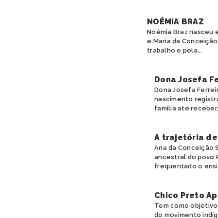
NOÉMIA BRAZ
Noémia Braz nasceu e
e Maria da Conceição
trabalho e pela...
Dona Josefa Fe
Dona Josefa Ferreir
nascimento registr
família até receber, 
A trajetória d
Ana da Conceição S
ancestral do povo 
frequentado o ensin
Chico Preto Ap
Tem como objetivo 
do movimento indíge