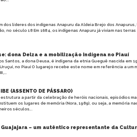
um dos líderes dos indígenas Anapuru da Aldeia Brejo dos Anapurus,
, no século 18 Em 1684, os indígenas Anapuru já viviam nas terras
e: dona Delza e a mobilização indígena no Piauí
dos Santos, a dona Deusa, é indígena da etnia Gueguê nascida em 
 Uruçuí, no Piauí O lugarejo recebe este nome em referência a um 
,...
IBE (ASSENTO DE PÁSSARO)
e estrutura a partir da celebração de heróis nacionais, episódios m
tituem os lugares de memória (Nora, 1989), ou seja, a memória na
meiros séculos...
 Guajajara – um autêntico representante da Cultu