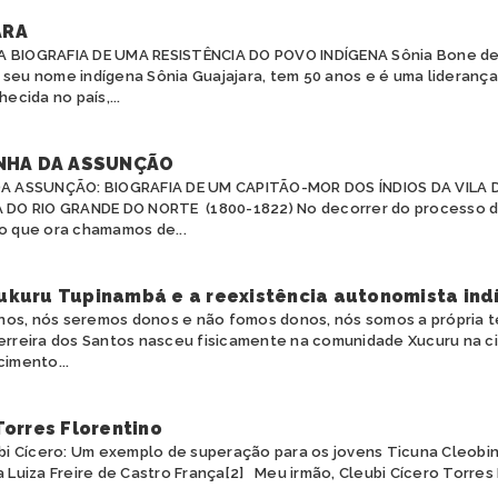
ARA
A BIOGRAFIA DE UMA RESISTÊNCIA DO POVO INDÍGENA Sônia Bone de 
 seu nome indígena Sônia Guajajara, tem 50 anos e é uma liderança
cida no país,...
NHA DA ASSUNÇÃO
A ASSUNÇÃO: BIOGRAFIA DE UM CAPITÃO-MOR DOS ÍNDIOS DA VILA D
 DO RIO GRANDE DO NORTE (1800-1822) No decorrer do processo d
 que ora chamamos de...
ukuru Tupinambá e a reexistência autonomista ind
os, nós seremos donos e não fomos donos, nós somos a própria t
Ferreira dos Santos nasceu fisicamente na comunidade Xucuru na c
cimento...
Torres Florentino
eubi Cícero: Um exemplo de superação para os jovens Ticuna Cleobi
a Luiza Freire de Castro França[2] Meu irmão, Cleubi Cícero Torres