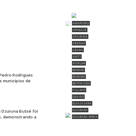
ANAPURU
APINAJÉ
APURINÃ
ARANHÍ
ARARA
ARITI
ATIKUM
BORARI
Pedro Rodrigues
BORORO
s municípios de
BOTOCUDO
FULNIÔ
GAVIÃO
GUAJAJARA
GUARANI
 Dzuruna Butsé foi
is, demonstrando a
GUARANI MBYA
GUARANI-KAIOWÁ
GUEGUÊ