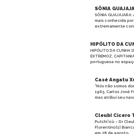
SÔNIA GUAJAJ
SÔNIA GUAJAJARA: 
mais conhecida por
extremamente conhe
HIPÓLITO DA CU
HIPÓLITO DA CUNHA D
EXTREMOZ, CAPITANIA
portuguesa no espaço
Casé Angatu X
“Nós não somos don
1963, Carlos José 
mas atribuí seu nas
Cleubi Cícero 
Putchi’icü – Dr Cl
Florentino[1] Bianc
em 28 de agosto...