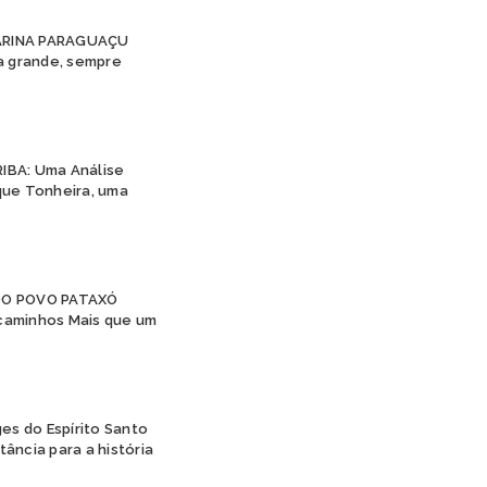
JURUNA
KAIAPÓ
TARINA PARAGUAÇU
KAINGANG
 a grande, sempre
KAMBEBA
KANELA
KAPINAWÁ
KARAJÁ
IBA: Uma Análise
KARIRI SAPUYÁ
ique Tonheira, uma
KOKAMA
KRAÔ
KRENAK
KRENYÊ
KRĨKATI
DO POVO PATAXÓ
MANAÓ
caminhos Mais que um
MARUBO
MUNDURUKU
PANKARÁ
PANKARARU
ges do Espírito Santo
PATAXÓ
ância para a história
PATAXÓ HÃ HÃ HÃE
PAUMARI