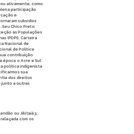
ipou ativamente, como
plena participação
arcação e
tornaram subsídios
. Seu Chico Preto
oteção às Populações
as (PDPI), Carteira
ica Nacional de
ional de Política
 sua contribuição
a época o Acre e Sul
 política indigenista
ntificarmos sua
tia dos direitos
 junto a outras
randão ou Jikitaiá3,
trelaçada com os