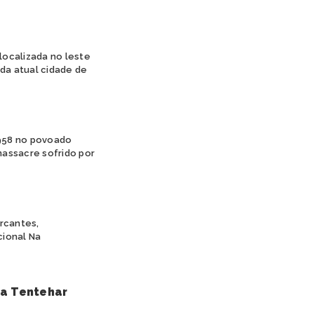
 localizada no leste
 da atual cidade de
1958 no povoado
massacre sofrido por
arcantes,
cional Na
ra Tentehar