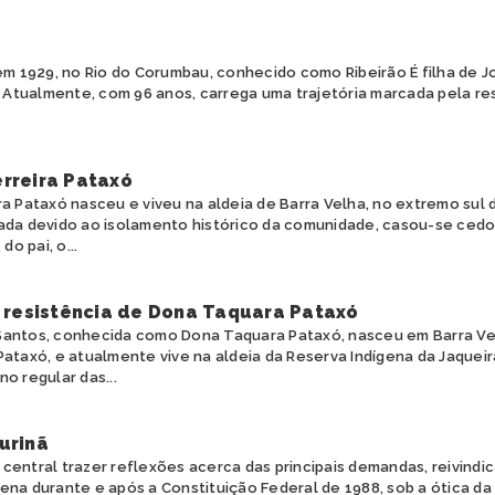
m 1929, no Rio do Corumbau, conhecido como Ribeirão É filha de J
 Atualmente, com 96 anos, carrega uma trajetória marcada pela res
rreira Pataxó
a Pataxó nasceu e viveu na aldeia de Barra Velha, no extremo sul
ada devido ao isolamento histórico da comunidade, casou-se cedo
do pai, o...
e resistência de Dona Taquara Pataxó
antos, conhecida como Dona Taquara Pataxó, nasceu em Barra Velh
Pataxó, e atualmente vive na aldeia da Reserva Indígena da Jaquei
o regular das...
urinã
central trazer reflexões acerca das principais demandas, reivindi
na durante e após a Constituição Federal de 1988, sob a ótica da 