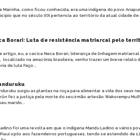
 Marinha, como ficou conhecida, era uma indígena do povo Anapuru
cípio que no século XIX pertencia ao território da atual cidade de 
a Borari: Luta de resistência matriarcal pelo terri
artigo, eu, a cacica Neca Borari, liderança de linhagem matriarcal
, localizado na amazônia brasileira, venho trazer um breve relat
ria de luta Faço...
unduruku
uruku surgiu as plantas na roça para alimentar a vida dos seus n
n fez a justiça pela morte do seu irmão artesão Wakorempu Mul
seu marido...
adino Foi uma revolta em que o indígena Mandu Ladino e vários pov
 Piauí opôs aos fazendeiros portugueses, tendo se estendido de 1
ão...