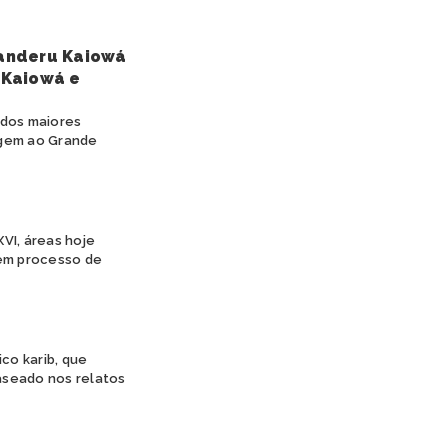
anderu Kaiowá
 Kaiowá e
 dos maiores
agem ao Grande
VI, áreas hoje
 em processo de
co karib, que
aseado nos relatos