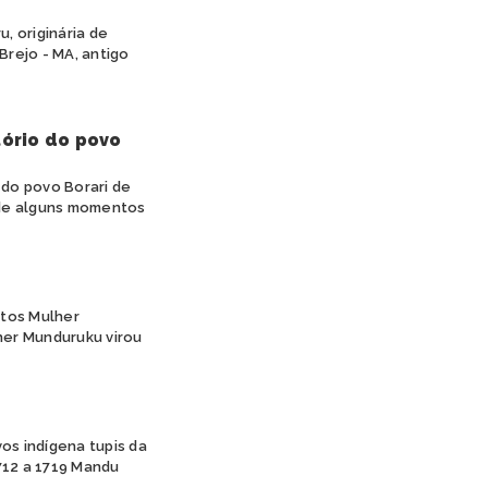
, originária de
Brejo - MA, antigo
tório do povo
 do povo Borari de
o de alguns momentos
etos Mulher
her Munduruku virou
os indígena tupis da
712 a 1719 Mandu