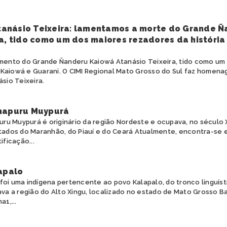
anásio Teixeira: lamentamos a morte do Grande Ñ
a, tido como um dos maiores rezadores da história
ento do Grande Ñanderu Kaiowá Atanásio Teixeira, tido como um
a Kaiowá e Guarani. O CIMI Regional Mato Grosso do Sul faz homen
sio Teixeira.
napuru Muypurá
ru Muypurá é originário da região Nordeste e ocupava, no século X
ados do Maranhão, do Piauí e do Ceará Atualmente, encontra-se
ficação...
apalo
 foi uma indígena pertencente ao povo Kalapalo, do tronco linguísti
va a região do Alto Xingu, localizado no estado de Mato Grosso B
1,...