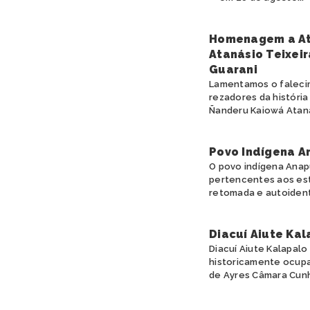
Homenagem a At
Atanásio Teixeir
Guarani
Lamentamos o falecim
rezadores da históri
Ñanderu Kaiowá Ataná
Povo Indígena A
O povo indígena Anapu
pertencentes aos est
retomada e autoidenti
Diacuí Aiute Kal
Diacuí Aiute Kalapalo
historicamente ocupa
de Ayres Câmara Cunha