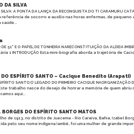
O DA SILVA
A SILVA: A PONTA DA LANÇA DA RECONQUISTA DO TI CARAMURU CA
a referência de socorro e auxílio nas horas enfermas, de pequeno
 saúde...
a
 DE 51" E O PAPEL DE TONHEIRA NARECONSTITUIÇÃO DA ALDEIA IMBIR
ária 1 INTRODUÇÃO Esta mini-biografia aborda a trajetória de Cac
DO ESPÍRITO SANTO – Cacique Benedito (Arapati)
ESPÍRITO SANTO:O LEGADO DO PRIMEIRO CACIQUE NAORGANIZAÇÃO 
te trabalho nasce do desejo de honrar a memória de quem abriu 
camos aqui...
L BORGES DO ESPÍRITO SANTO MATOS
lho de 1913, no distrito de Juacema - Rio Caraíva, Bahia, Izabel Bor
ida pelo seu nome indígena Iambé, foi uma mulher de grande import