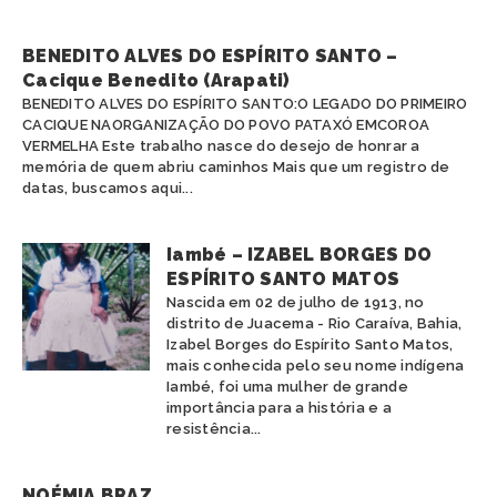
KAINGANG
SANTA CATARINA
KAMBEBA
SÃO PAULO
BENEDITO ALVES DO ESPÍRITO SANTO –
KANELA
TOCANTINS
Cacique Benedito (Arapati)
KAPINAWÁ
BENEDITO ALVES DO ESPÍRITO SANTO:O LEGADO DO PRIMEIRO
KARAJÁ
CACIQUE NAORGANIZAÇÃO DO POVO PATAXÓ EMCOROA
KARIRI SAPUYÁ
VERMELHA Este trabalho nasce do desejo de honrar a
KOKAMA
memória de quem abriu caminhos Mais que um registro de
KRAÔ
datas, buscamos aqui...
KRENAK
KRENYÊ
Iambé – IZABEL BORGES DO
KRĨKATI
ESPÍRITO SANTO MATOS
MANAÓ
Nascida em 02 de julho de 1913, no
MARUBO
distrito de Juacema - Rio Caraíva, Bahia,
MUNDURUKU
Izabel Borges do Espírito Santo Matos,
PANKARÁ
mais conhecida pelo seu nome indígena
Iambé, foi uma mulher de grande
PANKARARU
importância para a história e a
PATAXÓ
resistência...
PATAXÓ HÃ HÃ HÃE
PAUMARI
PIPIPÃ
NOÉMIA BRAZ