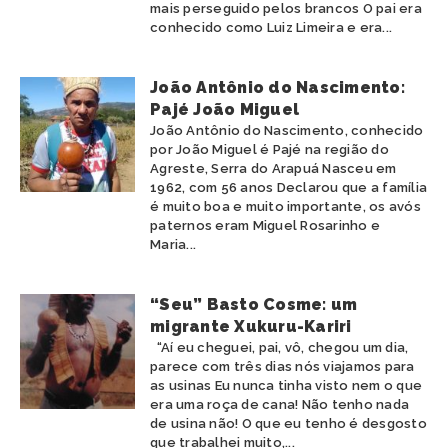
mais perseguido pelos brancos O pai era
conhecido como Luiz Limeira e era...
João Antônio do Nascimento:
Pajé João Miguel
João Antônio do Nascimento, conhecido
por João Miguel é Pajé na região do
Agreste, Serra do Arapuá Nasceu em
1962, com 56 anos Declarou que a família
é muito boa e muito importante, os avós
paternos eram Miguel Rosarinho e
Maria...
“Seu” Basto Cosme: um
migrante Xukuru-Kariri
“Aí eu cheguei, pai, vô, chegou um dia,
parece com três dias nós viajamos para
as usinas Eu nunca tinha visto nem o que
era uma roça de cana! Não tenho nada
de usina não! O que eu tenho é desgosto
que trabalhei muito,...