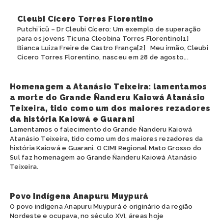
Cleubi Cícero Torres Florentino
Putchi’icü – Dr Cleubi Cícero: Um exemplo de superação
para os jovens Ticuna Cleobina Torres Florentino[1]
Bianca Luiza Freire de Castro França[2] Meu irmão, Cleubi
Cícero Torres Florentino, nasceu em 28 de agosto...
Homenagem a Atanásio Teixeira: lamentamos
a morte do Grande Ñanderu Kaiowá Atanásio
Teixeira, tido como um dos maiores rezadores
da história Kaiowá e Guarani
Lamentamos o falecimento do Grande Ñanderu Kaiowá
Atanásio Teixeira, tido como um dos maiores rezadores da
história Kaiowá e Guarani. O CIMI Regional Mato Grosso do
Sul faz homenagem ao Grande Ñanderu Kaiowá Atanásio
Teixeira.
Povo Indígena Anapuru Muypurá
O povo indígena Anapuru Muypurá é originário da região
Nordeste e ocupava, no século XVI, áreas hoje