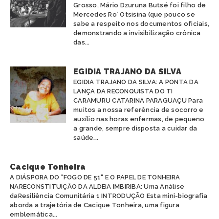
Grosso, Mário Dzuruna Butsé foi filho de
ANAPURU
AMAZONAS
Mercedes Ro´ Otsisina (que pouco se
APINAJÉ
BAHIA
sabe a respeito nos documentos oficiais,
APURINÃ
CEARÁ
demonstrando a invisibilização crônica
ARANHÍ
das...
ESPÍRITO SANTO
ARARA
GOIÁS
ARITI
MARANHÃO
EGIDIA TRAJANO DA SILVA
ATIKUM
MATO GROSSO
EGIDIA TRAJANO DA SILVA: A PONTA DA
BORARI
MATO GROSSO DO SUL
LANÇA DA RECONQUISTA DO TI
BORORO
MINAS GERAIS
CARAMURU CATARINA PARAGUAÇU Para
BOTOCUDO
muitos a nossa referência de socorro e
PARÁ
auxílio nas horas enfermas, de pequeno
FULNIÔ
PARAÍBA
a grande, sempre disposta a cuidar da
GAVIÃO
PARANÁ
saúde...
GUAJAJARA
PERNAMBUCO
GUARANI
PIAUÍ
GUARANI MBYA
Cacique Tonheira
RIO DE JANEIRO
GUARANI-KAIOWÁ
A DIÁSPORA DO "FOGO DE 51" E O PAPEL DE TONHEIRA
RIO GRANDE DO NORTE
NARECONSTITUIÇÃO DA ALDEIA IMBIRIBA: Uma Análise
GUEGUÊ
RIO GRANDE DO SUL
daResiliência Comunitária 1 INTRODUÇÃO Esta mini-biografia
JURUNA
RONDÔNIA
aborda a trajetória de Cacique Tonheira, uma figura
KAIAPÓ
RORAIMA
emblemática...