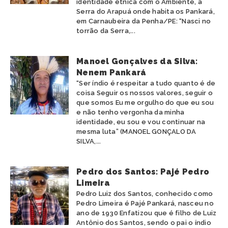
identidade étnica com o Ambiente, a
Serra do Arapuá onde habita os Pankará,
em Carnaubeira da Penha/PE: “Nasci no
torrão da Serra,...
Manoel Gonçalves da Silva:
Nenem Pankará
“Ser índio é respeitar a tudo quanto é de
coisa Seguir os nossos valores, seguir o
que somos Eu me orgulho do que eu sou
e não tenho vergonha da minha
identidade, eu sou e vou continuar na
mesma luta” (MANOEL GONÇALO DA
SILVA,...
Pedro dos Santos: Pajé Pedro
Limeira
Pedro Luiz dos Santos, conhecido como
Pedro Limeira é Pajé Pankará, nasceu no
ano de 1930 Enfatizou que é filho de Luiz
Antônio dos Santos, sendo o pai o índio