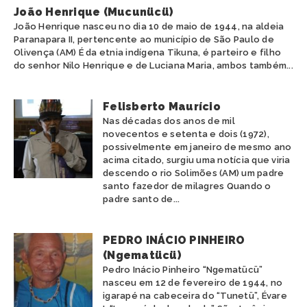
João Henrique (Mucunücü)
João Henrique nasceu no dia 10 de maio de 1944, na aldeia
Paranapara II, pertencente ao município de São Paulo de
Olivença (AM) É da etnia indígena Tikuna, é parteiro e filho
do senhor Nilo Henrique e de Luciana Maria, ambos também...
Felisberto Maurício
Nas décadas dos anos de mil
novecentos e setenta e dois (1972),
possivelmente em janeiro de mesmo ano
acima citado, surgiu uma notícia que viria
descendo o rio Solimões (AM) um padre
santo fazedor de milagres Quando o
padre santo de...
PEDRO INÁCIO PINHEIRO
(Ngematücü)
Pedro Inácio Pinheiro “Ngematücü”
nasceu em 12 de fevereiro de 1944, no
igarapé na cabeceira do “Tunetü”, Évare