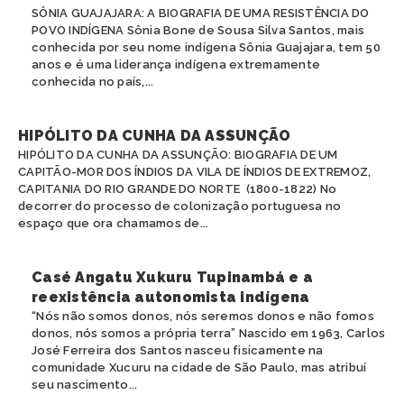
SÔNIA GUAJAJARA: A BIOGRAFIA DE UMA RESISTÊNCIA DO
POVO INDÍGENA Sônia Bone de Sousa Silva Santos, mais
conhecida por seu nome indígena Sônia Guajajara, tem 50
anos e é uma liderança indígena extremamente
conhecida no país,...
HIPÓLITO DA CUNHA DA ASSUNÇÃO
HIPÓLITO DA CUNHA DA ASSUNÇÃO: BIOGRAFIA DE UM
CAPITÃO-MOR DOS ÍNDIOS DA VILA DE ÍNDIOS DE EXTREMOZ,
CAPITANIA DO RIO GRANDE DO NORTE (1800-1822) No
decorrer do processo de colonização portuguesa no
espaço que ora chamamos de...
Casé Angatu Xukuru Tupinambá e a
reexistência autonomista indígena
“Nós não somos donos, nós seremos donos e não fomos
donos, nós somos a própria terra” Nascido em 1963, Carlos
José Ferreira dos Santos nasceu fisicamente na
comunidade Xucuru na cidade de São Paulo, mas atribuí
seu nascimento...