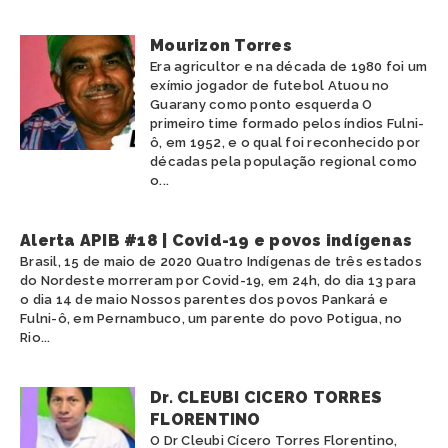
Mourizon Torres
Era agricultor e na década de 1980 foi um
exímio jogador de futebol Atuou no
Guarany como ponto esquerda O
primeiro time formado pelos índios Fulni-
ô, em 1952, e o qual foi reconhecido por
décadas pela população regional como
o...
Alerta APIB #18 | Covid-19 e povos indígenas
Brasil, 15 de maio de 2020 Quatro Indígenas de três estados
do Nordeste morreram por Covid-19, em 24h, do dia 13 para
o dia 14 de maio Nossos parentes dos povos Pankará e
Fulni-ô, em Pernambuco, um parente do povo Potigua, no
Rio...
Dr. CLEUBI CICERO TORRES
FLORENTINO
O Dr Cleubi Cícero Torres Florentino,