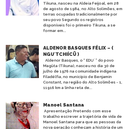
Tikuna, nasceu na Aldeia Feijoal, em 28
de agosto de 1984, no Alto Solimões, em
terras ocupadas tradicionalmente por
seu povo Segundo os registros
disponíveis foi o primeiro Tikuna, a se
formar em...
ALDENOR BASQUES FÉLIX – (
NGU´TCHIİCÜ )
Aldenor Basques, o “ EDU` ” do povo
Magüta (Tikuna), nasceu no dia 30 de
julho de 1976 na comunidade indígena
Filadélfia, no município de Benjamin
Constant, na região do Alto Solimões - 1,
11916 km a linha reta de...
Manoel Santana
Apresentação Pretendo com esse
trabalho escrever a trajetória de vida de
Manoel Santana para que as pessoas da
nova geração conheçam a história de um