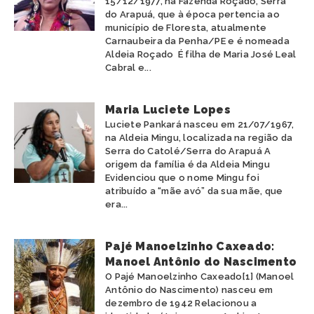
15/12/1977, na Fazenda Roçado, Serra
do Arapuá, que à época pertencia ao
município de Floresta, atualmente
Carnaubeira da Penha/PE e é nomeada
Aldeia Roçado É filha de Maria José Leal
Cabral e...
Maria Luciete Lopes
Luciete Pankará nasceu em 21/07/1967,
na Aldeia Mingu, localizada na região da
Serra do Catolé/Serra do Arapuá A
origem da família é da Aldeia Mingu
Evidenciou que o nome Mingu foi
atribuído a “mãe avó” da sua mãe, que
era...
Pajé Manoelzinho Caxeado:
Manoel Antônio do Nascimento
O Pajé Manoelzinho Caxeado[1] (Manoel
Antônio do Nascimento) nasceu em
dezembro de 1942 Relacionou a