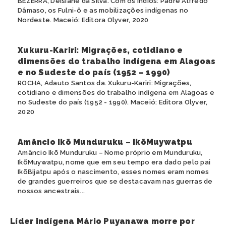
BEZERRA, Deisiane da Silva. Com os índios: Padre Alfredo
Dâmaso, os Fulni-ô e as mobilizações indígenas no
Nordeste. Maceió: Editora Olyver, 2020
Xukuru-Kariri: Migrações, cotidiano e
dimensões do trabalho indígena em Alagoas
e no Sudeste do país (1952 – 1990)
ROCHA, Adauto Santos da. Xukuru-Kariri: Migrações,
cotidiano e dimensões do trabalho indígena em Alagoas e
no Sudeste do país (1952 - 1990). Maceió: Editora Olyver,
2020
Amâncio Ikõ Munduruku – IkõMuywatpu
Amâncio Ikõ Munduruku – Nome próprio em Munduruku,
IkõMuywatpu, nome que em seu tempo era dado pelo pai
IkõBijatpu após o nascimento, esses nomes eram nomes
de grandes guerreiros que se destacavam nas guerras de
nossos ancestrais...
Líder indígena Mário Puyanawa morre por