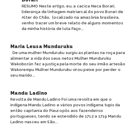
RESUMO Neste artigo, eu, a cacica Neca Borari,
liderança de linhagem matriarcal do povo Borari de
Alter do Chão, localizado na amazônia brasileira,
venho trazer um breve relato de alguns momentos
da minha história de luta Faço...
Maria Leusa Munduruku
De uma mulher Munduruku surgiu as plantas na roça para
alimentar a vida dos seus netos Mulher Munduruku
Wakoborũn fez a justiça pela morte do seu irmão artesão
Wakorempu Mulher Munduruku virou peixe por perder o
seu marido...
Mandu Ladino
Revolta de Mandu Ladino Foi uma revolta em que o
indígena Mandu Ladino e vários povos indígena tupis da
então capitania do Piauí opôs aos fazendeiros
portugueses, tendo se estendido de 1712 a 1719 Mandu
Ladino nasceu em São...