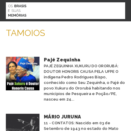
MENU
TAMOIOS
O PROJETO
BIOGRAFIAS
AGENDA
ACERVO
Pajé Zequinha
PARTICIPE
PAJÉ ZEQUINHA XUKURU DO ORORUBÁ:
CONTATO
DOUTOR HONORIS CAUSA PELA UFPE O
indígena Pedro Rodrigues Bispo,
ESPECIAL COVID 19
conhecido como Seu Zequinha, o Pajé do
povo Xukuru do Ororubá habitando nos
municípios de Pesqueira e Poção/PE,
nasceu em 24...
ESTADO
MÁRIO JURUNA
11 - CONTATOS: Nascido em 03 de
ALAGOAS
ETNIA
Setembro de 1943 no estado do Mato
AMAPÁ