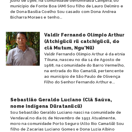
julho de 1966, na comunidade denominada Campina, do
município de Fonte Boa (AM) Sou filho de Lauro Delmiro e
de Dona Basília Coelho Sou casado com Dona Andrea
Bicharra Moraes e tenho...
Valdir Fernando Olímpio Arthur
(Atchigücü rü catchigücü, do
clã Mutum, Ngu’Nü)
Valdir Fernando Olímpio Arthur é da etnia
Tikuna, nasceu no dia 14 de Agosto de
1968, na comunidade do Barro Vermelho,
na entrada do Rio Camatiã, pertencente
ao município de São Paulo de Olivença
Filho do Senhor Fernando Arthur e...
Sebastião Geraldo Luciano (Clã Saúva,
nome indígena Düratanücü)
Sou Sebastião Geraldo Luciano nasci na comunidade de
Vendaval no dia 01 de Novembro de 1951 Atualmente,
moro na comunidade Porto Seguro (Alto Rio Camatiã) Sou
filho de Zacarias Luciano Gomes e Dona Luzia Albino