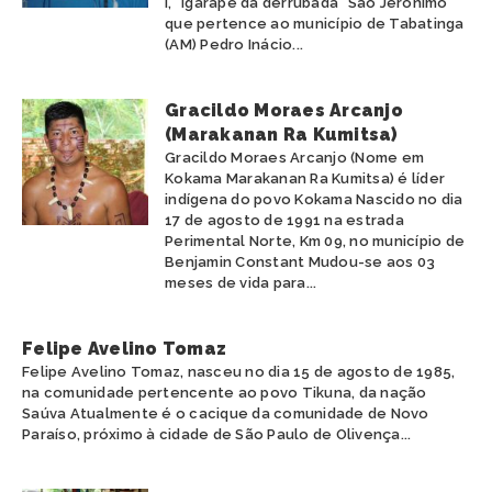
I, “Igarapé da derrubada” São Jerônimo
que pertence ao município de Tabatinga
(AM) Pedro Inácio...
Gracildo Moraes Arcanjo
(Marakanan Ra Kumitsa)
Gracildo Moraes Arcanjo (Nome em
Kokama Marakanan Ra Kumitsa) é líder
indígena do povo Kokama Nascido no dia
17 de agosto de 1991 na estrada
Perimental Norte, Km 09, no município de
Benjamin Constant Mudou-se aos 03
meses de vida para...
Felipe Avelino Tomaz
Felipe Avelino Tomaz, nasceu no dia 15 de agosto de 1985,
na comunidade pertencente ao povo Tikuna, da nação
Saúva Atualmente é o cacique da comunidade de Novo
Paraíso, próximo à cidade de São Paulo de Olivença...
PT
EN