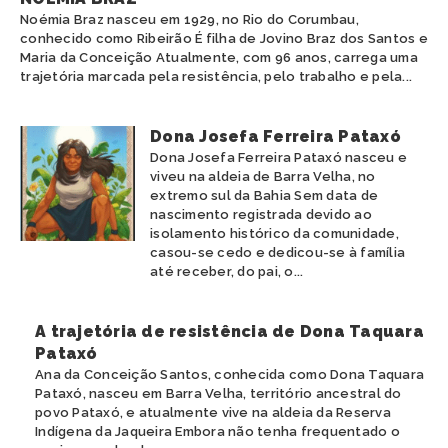
POTIGUARA
Noémia Braz nasceu em 1929, no Rio do Corumbau,
conhecido como Ribeirão É filha de Jovino Braz dos Santos e
TABAJARA
Maria da Conceição Atualmente, com 96 anos, carrega uma
TAMOIOS
trajetória marcada pela resistência, pelo trabalho e pela...
TAPIRAPÉ
TARIANA
TEMIMINÓ
Dona Josefa Ferreira Pataxó
TENETEHARA
Dona Josefa Ferreira Pataxó nasceu e
viveu na aldeia de Barra Velha, no
TERENA
extremo sul da Bahia Sem data de
TIKUNA
nascimento registrada devido ao
TRUKÁ
isolamento histórico da comunidade,
TUPINAMBÁ
casou-se cedo e dedicou-se à família
TUXÁ
até receber, do pai, o...
WAPICHANA
WASSU COCAL
A trajetória de resistência de Dona Taquara
XAVANTE
Pataxó
XOKLENG
Ana da Conceição Santos, conhecida como Dona Taquara
XUKURU
Pataxó, nasceu em Barra Velha, território ancestral do
XUKURU-KARIRI
povo Pataxó, e atualmente vive na aldeia da Reserva
Indígena da Jaqueira Embora não tenha frequentado o